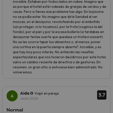
increible. Estaban por todos lados en nubes. Imagino que
es porque el hotel está rodeado de granjas de cerdos y de
vacas. Pero si tienes ese problema haz algo. En la piscina
no se podía estar. No imagino que diría Sanidad al ver
moscas, en el desayuno, revoloteando por el embutido
(sin proteger, ni lo tocamos), por la fruta (cogimos la del
fondo), por el pan y por la escasa bollería (si tardabas en
desayunar tenías suerte que quedase un tristecroissant).
No se les ocurre tapar los alimentos o, al menos, poner
una cortina en la puerta siempre abierta?. Increible, y es
que hay muy poco interés. No entiendo las reseñas
espectaculares que nos hicieron decidirnos por este hotel,
salvo un cambio reciente de directiva o de gestores. En
resumen, un gran sitio si estuviese bien administrado. No
volveremos.
Aida G
Viajó en pareja
5.7
Junio 2026
Normal