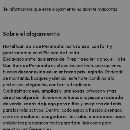
Te informamos que este alojamiento no admite mascotas.
Sobre el alojamiento
Hotel Can Boix de Peramola: naturaleza, confort y
gastronomía en el Pirineo de Lleida
Enclavado entre las
sierras del Prepirineo leridano
, el
Hotel
Can Boix de Peramola
es el destino perfecto para quienes
buscan
desconexión en un entorno privilegiado
. Rodeado
de montañas, bosques y silencio, este hotel combina a la
perfección
elegancia, confort y tradición
.
Sus
habitaciones, amplias y luminosas
, ofrecen
vistas
directas al jardín
, donde encontrarás una
piscina rodeada
de verde
,
zonas de juego para niños
y una
pista de tenis
para los más activos. Dentro, cada espacio ha sido diseñado
con mimo:
salones acogedores
,
instalaciones modernas
y
ambientes preparados tanto para
familias
como para
eventos profesionales
.