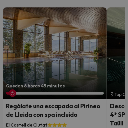
Quedan 6 horas 45 minutos
Top Ch
Regálate una escapada al Pirineo
Descon
de Lleida con spa incluido
4* SPA
Taüll
El Castell de Ciutat