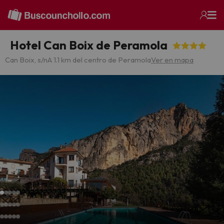
Hotel Can Boix de Peramola
Can Boix, s/n
A 1.1 km del centro de Peramola
Ver en mapa