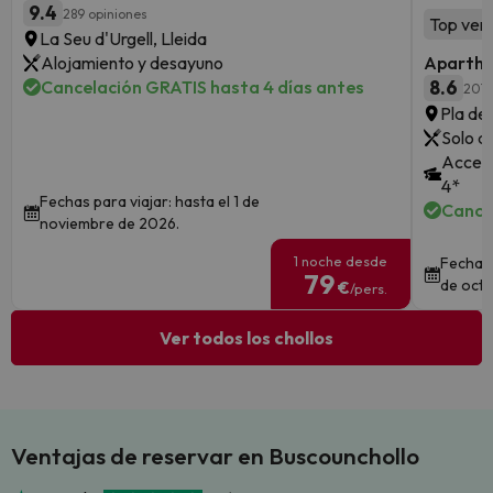
9.4
289 opiniones
Top ven
La Seu d'Urgell, Lleida
Alojamiento y desayuno
Aparthot
Cancelación GRATIS hasta 4 días antes
8.6
2019
Pla de 
Solo a
Acceso
4*
Fechas para viajar: hasta el 1 de
Cance
noviembre de 2026.
1 noche desde
Fechas 
79
de octu
€
/pers.
Ver todos los chollos
Ventajas de reservar en Buscounchollo