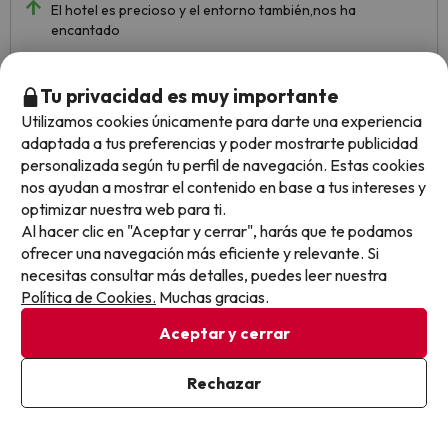
El hotel es precioso y el entorno también,nos ha
encantado
Todo perfecto
Tu privacidad es muy importante
Utilizamos cookies únicamente para darte una experiencia
adaptada a tus preferencias y poder mostrarte publicidad
personalizada según tu perfil de navegación. Estas cookies
nos ayudan a mostrar el contenido en base a tus intereses y
optimizar nuestra web para ti.
Al hacer clic en "Aceptar y cerrar", harás que te podamos
ofrecer una navegación más eficiente y relevante. Si
necesitas consultar más detalles, puedes leer nuestra
Política de Cookies.
Muchas gracias.
Nerea
Viajó en pareja
10
Aceptar y cerrar
Enero 2026
Excelente
Rechazar
El hotel está muy bien cuidado, en un entorno inmejorable,
relajante. El personal muy amable y los desayunos también