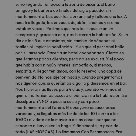
3, no llegando tampoco a la zona de piscina. El baño
antiguo y la bañera de finales del siglo pasado, sin
mantenimiento. Las puertas cierran mal y fallaba una luz. A
nuestra llegada, los envases dejabón, champú y crema
estaban vacíos. Pedimos que nos los repusieran en
recepción y, gracias a eso, nos hicieron la habitación. Si, un
día de los 5 que estuvimos, sin cambio de sábanas ni
toallas ni limpiar la habitación... Y es que el personal brilla
por su ausencia. Parecía un hotel abandonado. Cierto es
que éramos pocos clientes, pero no es excusa. Y el poco
que había con ningún interés, simpatía o, al menos,
empatía. Al llegar teníamos, con la reserva, una copa de
bienvenida. No nos dijeron nada y, cuando preguntamos,
nos dijeron que, si queríamos algo, lo pidiésemos en el bar.
Nos hicieron las llaves para 4 días y, cuando volvimos el
quinto, no teníamos acceso al edificio ni a la habitación. Se
disculparon?. NO.la piscina sucia y con poco
mantenimiento del fondo. El desayuno escaso, poca
variedad y, si llegabas más tarde de las 10 (cierra a las
10:30) olvidate de la mayoría de las cosas porque no
reponen ni hay quien lo haga. Y, finalmente, lo peor de
todo (LAS MOSCAS). Lo llamamos Can Peramoscas. Era