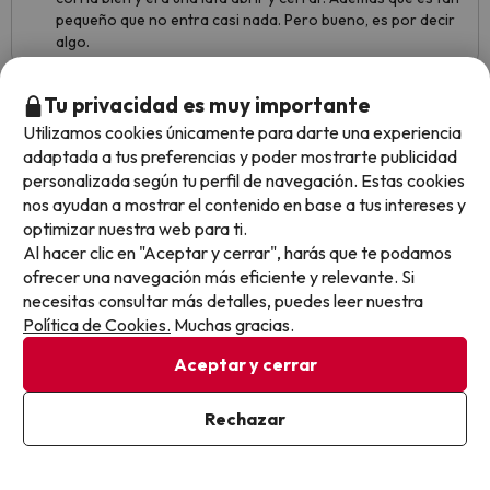
pequeño que no entra casi nada. Pero bueno, es por decir
algo.
Tu privacidad es muy importante
Utilizamos cookies únicamente para darte una experiencia
Fernando
Viajó en familia
8
adaptada a tus preferencias y poder mostrarte publicidad
Diciembre 2025
personalizada según tu perfil de navegación. Estas cookies
Muy bien
nos ayudan a mostrar el contenido en base a tus intereses y
optimizar nuestra web para ti.
La cercanía al parque aunque al estar a la entrada había
Al hacer clic en "Aceptar y cerrar", harás que te podamos
que andar bastante
ofrecer una navegación más eficiente y relevante. Si
necesitas consultar más detalles, puedes leer nuestra
Nada en especial
Política de Cookies.
Muchas gracias.
Aceptar y cerrar
María Del Pilar
Viajó en familia
3.4
Rechazar
Diciembre 2025
Básico