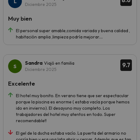
8.6
Diciembre 2025
Muy bien
El personal super amable,comida variada y buena calidad ,
habitación amplia ,limpieza podría mejorar....
Sandra
Viajó en familia
9.7
Diciembre 2025
Excelente
El hotel muy bonito. En verano tiene que ser espectacular
porque la piscina es enorme ( estaba vacía porque hemos
ido en invierno). El desayuno muy completo. Los
trabajadores del hotel muy atentos en todo. Super
recomendable!!
El gel de la ducha estaba vacío. La puerta del armario no
corría bien y era una lata abrir y cerrar. Además que es tan