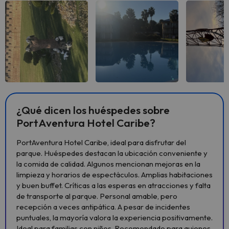
Ver todas
Ver todas
Ver 
¿Qué dicen los huéspedes sobre
PortAventura Hotel Caribe?
PortAventura Hotel Caribe, ideal para disfrutar del
parque. Huéspedes destacan la ubicación conveniente y
la comida de calidad. Algunos mencionan mejoras en la
limpieza y horarios de espectáculos. Amplias habitaciones
y buen buffet. Críticas a las esperas en atracciones y falta
de transporte al parque. Personal amable, pero
recepción a veces antipática. A pesar de incidentes
puntuales, la mayoría valora la experiencia positivamente.
Ideal para familias con niños. Recomendado para quienes