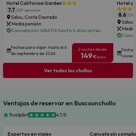
Hotel California Garden
Hotel y
7.7
2517 opiniones
8.6
278 
Salou, Costa Daurada
Salou,
Media pensión
Media 
Cancelación GRATIS hasta 4 días antes
Cance
Fechas para viajar: hasta el 6
2 noches desde
Fechas 
de septiembre de 2026.
149
noviem
€
/pers.
Ver todos los chollos
Ventajas de reservar en Buscounchollo
Trustpilot
4.7/5
Expertos en viajes
Cancela sin compli