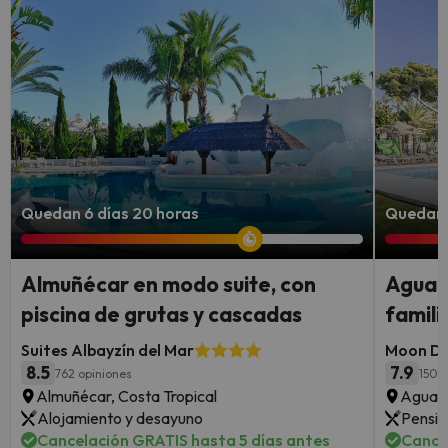
Quedan 6 días 20 horas
Quedan 
Almuñécar en modo suite, con
Aguadu
piscina de grutas y cascadas
famili
Suites Albayzín del Mar
Moon D
8.5
7.9
762 opiniones
1502
Almuñécar, Costa Tropical
Aguadu
Alojamiento y desayuno
Pensió
Cancelación GRATIS hasta 5 días antes
Cance