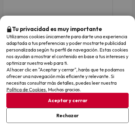
Fechas para viajar: hasta el 1 de
Fechas 
noviembre de 2026.
noviem
1 noche desde
Tu privacidad es muy importante
89
€
/pers.
Utilizamos cookies únicamente para darte una experiencia
adaptada a tus preferencias y poder mostrarte publicidad
Ver todos los chollos
personalizada según tu perfil de navegación. Estas cookies
nos ayudan a mostrar el contenido en base a tus intereses y
optimizar nuestra web para ti.
Al hacer clic en "Aceptar y cerrar", harás que te podamos
ofrecer una navegación más eficiente y relevante. Si
Otras iniciativas de éxito del grupo Viajes Para Ti S.L.U.
necesitas consultar más detalles, puedes leer nuestra
son Esquiades.com (la web líder de viajes a la nieve en
Política de Cookies.
Muchas gracias.
España) y Amimir.com, el buscador de hoteles con más
de 1.000.000 de alojamientos disponibles para
Aceptar y cerrar
reservar y viajar por todo el mundo.
Rechazar