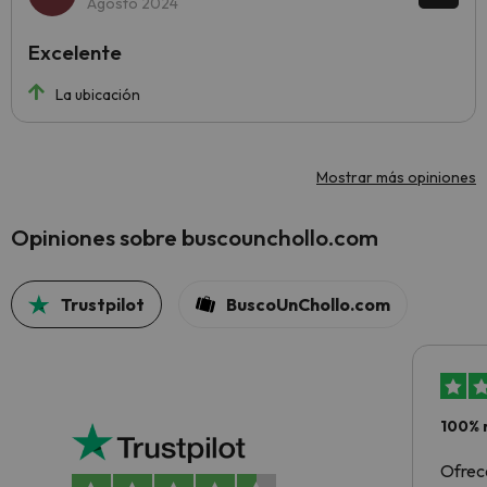
Agosto 2024
Excelente
La ubicación
Mostrar más opiniones
Opiniones sobre buscounchollo.com
Trustpilot
BuscoUnChollo.com
100% 
Ofrec