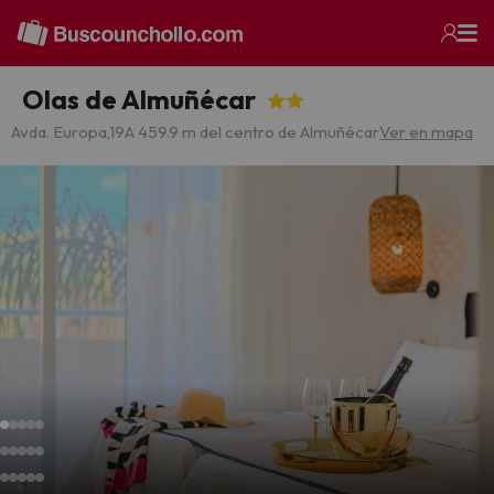
Olas de Almuñécar
Avda. Europa,19
A 459.9 m del centro de Almuñécar
Ver en mapa