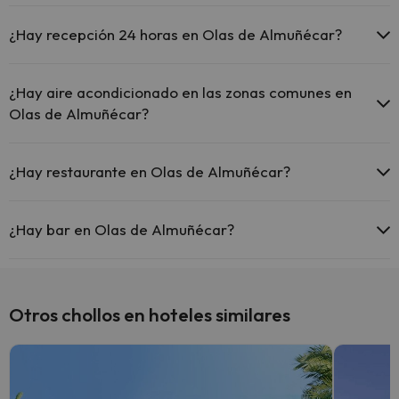
Sí, Olas de Almuñécar tiene piscina (este servicio puede ser de
pago) Aquí tienes más info sobre la piscina y otras instalaciones.
¿Hay recepción 24 horas en Olas de Almuñécar?
Piscina al aire libre (temporada de verano)
Sí, Olas de Almuñécar tiene recepción 24 horas.
¿Hay aire acondicionado en las zonas comunes en
Olas de Almuñécar?
Sí, Olas de Almuñécar tiene aire acondicionado en las zonas
comunes.
¿Hay restaurante en Olas de Almuñécar?
Sí, Olas de Almuñécar tiene restaurante.
¿Hay bar en Olas de Almuñécar?
Sí, Olas de Almuñécar tiene bar.
Otros chollos en hoteles similares