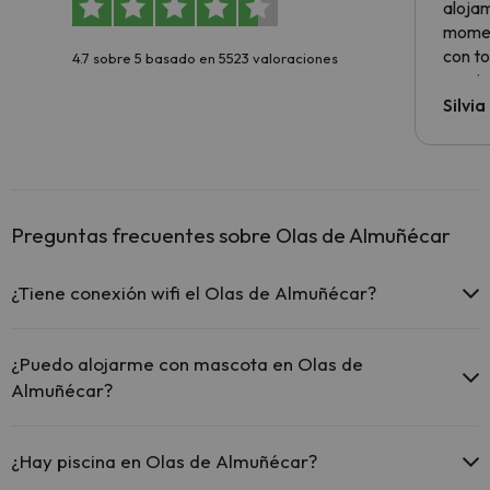
alojam
momen
con to
4.7 sobre 5 basado en 5523 valoraciones
precio
Silvi
Preguntas frecuentes sobre Olas de Almuñécar
¿Tiene conexión wifi el Olas de Almuñécar?
El Olas de Almuñécar ofrece Wi-Fi gratuito en todo el hotel.
El Olas de Almuñécar ofrece Wi-Fi gratuito en zonas
¿Puedo alojarme con mascota en Olas de
comunes.
Almuñécar?
El Olas de Almuñécar dispone de Wi-Fi.
En Olas de Almuñécar se admiten mascotas (previa petición y de
pago directo en hotel). Consulta las condiciones.
¿Hay piscina en Olas de Almuñécar?