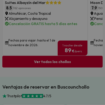
Suites Albayzín del Mar
Moon D
8.5
7.9
762 opiniones
1502
Almuñécar, Costa Tropical
Aguadu
Alojamiento y desayuno
Pensió
Cancelación GRATIS hasta 5 días antes
Cance
Fechas para viajar: hasta el 1 de
Fechas 
noviembre de 2026.
noviem
1 noche desde
89
€
/pers.
Ver todos los chollos
Ventajas de reservar en Buscounchollo
Trustpilot
4.7/5