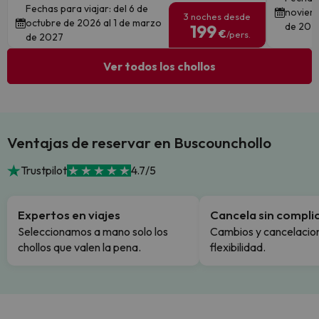
Fechas para viajar: del 6 de
noviemb
3 noches desde
octubre de 2026 al 1 de marzo
de 202
199
€
/pers.
de 2027
Ver todos los chollos
Ventajas de reservar en Buscounchollo
Trustpilot
4.7/5
Expertos en viajes
Cancela sin compli
Seleccionamos a mano solo los
Cambios y cancelacion
chollos que valen la pena.
flexibilidad.