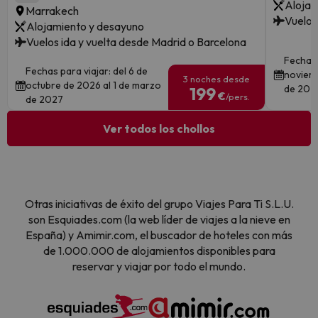
Alojam
Marrakech
Vuelos
Alojamiento y desayuno
Vuelos ida y vuelta desde Madrid o Barcelona
Fechas 
Fechas para viajar: del 6 de
noviemb
3 noches desde
octubre de 2026 al 1 de marzo
de 202
199
€
/pers.
de 2027
Ver todos los chollos
Otras iniciativas de éxito del grupo Viajes Para Ti S.L.U.
son Esquiades.com (la web líder de viajes a la nieve en
España) y Amimir.com, el buscador de hoteles con más
de 1.000.000 de alojamientos disponibles para
reservar y viajar por todo el mundo.