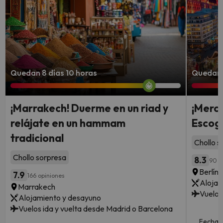
Quedan 8 días 10 horas
Quedan 6
¡Marrakech! Duerme en un riad y
¡Merc
relájate en un hammam
Escoge
tradicional
Chollo s
Chollo sorpresa
8.3
90 o
Berlín 
7.9
166 opiniones
Alojam
Marrakech
Vuelos
Alojamiento y desayuno
Vuelos ida y vuelta desde Madrid o Barcelona
Fechas 