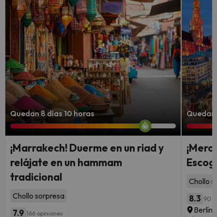
Quedan 8 días 10 horas
Quedan 6
¡Marrakech! Duerme en un riad y
¡Merc
relájate en un hammam
Escoge
tradicional
Chollo s
Chollo sorpresa
8.3
90 o
Berlín 
7.9
166 opiniones