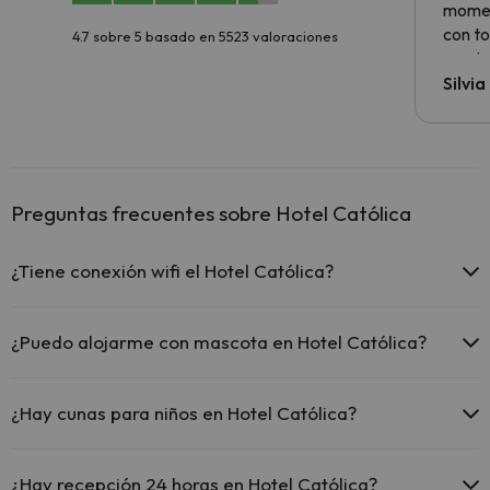
momen
con to
4.7 sobre 5 basado en 5523 valoraciones
precio
Silvi
Preguntas frecuentes sobre Hotel Católica
¿Tiene conexión wifi el Hotel Católica?
El Hotel Católica ofrece Wi-Fi gratuito en todo el hotel.
¿Puedo alojarme con mascota en Hotel Católica?
En Hotel Católica no se admiten mascotas.
¿Hay cunas para niños en Hotel Católica?
El Hotel Católica dispone de cunas gratis en el hotel (solicítalo
antes de iniciar tu viaje).
¿Hay recepción 24 horas en Hotel Católica?