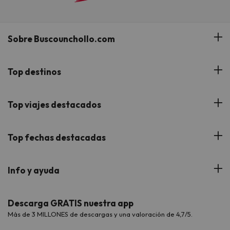
Sobre Buscounchollo.com
¿Quiénes somos?
Top destinos
Tarjeta Regalo
Hoteles Andalucía
Top viajes destacados
Buscounchollo en los medios
Hoteles Andorra
Blog
Viajes con Niños
Top fechas destacadas
Hoteles Cataluña
Web Corporativa
Viajes de Ciudad
Hoteles Portugal
Verano
Info y ayuda
Proveedores
Viajes de Novios
Hoteles Valencia
Puente de Agosto
Opiniones de nuestros clientes
Viajes con mascotas
Contáctanos
Descarga GRATIS nuestra app
Hoteles Galicia
Vacaciones en Agosto
Más de 3 MILLONES de descargas y una valoración de 4,7/5.
Viajes para grupos
Chollos con Todo Incluido
Preguntas frecuentes
Hoteles en Islas
Vacaciones en Septiembre