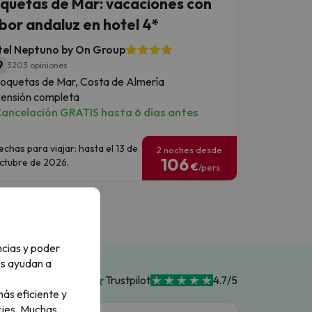
quetas de Mar: vacaciones con
bor andaluz en hotel 4*
el Neptuno by On Group
9
3203 opiniones
oquetas de Mar, Costa de Almería
ensión completa
ancelación GRATIS hasta 6 días antes
echas para viajar: hasta el 13 de
2 noches desde
106
ctubre de 2026.
€
/pers.
ncias y poder
os ayudan a
Trustpilot
4.7/5
ás eficiente y
ies.
Muchas