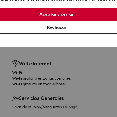
la sin complicaciones
Paga a tu ritmo
s y cancelaciones con total
Fracciona o financia tu viaje.
Aceptar y cerrar
lidad.
Reserva ahora, paga luego.
Rechazar
Wifi e Internet
Wi-Fi
Wi-Fi gratuito en zonas comunes
Wi-Fi gratuito en todo el hotel
Servicios Generales
Salas de reunión/banquetes
De pago