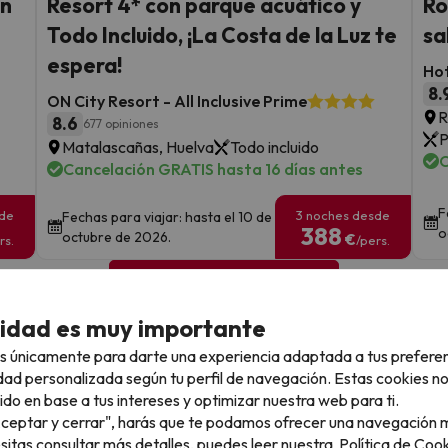
en
Resort 4* con parque acuático y
Ro
Todo Incluido, ¡La Costa de la Luz te
sa
espera!
Hot
8.
ON City Resort - All Inclusive Prime
R
8.6
677 opiniones
P
Matalascañas, Huelva
Todo incluido
C
Cancelación GRATIS hasta 16 días antes
F
sde
3 noches desde
Fechas para viajar: hasta el 10 de
388
o
octubre de 2026.
€
rs.
/pers.
Ver todos los chollos
cidad es muy importante
s únicamente para darte una experiencia adaptada a tus prefere
dad personalizada según tu perfil de navegación. Estas cookies n
llo
ido en base a tus intereses y optimizar nuestra web para ti.
"Aceptar y cerrar", harás que te podamos ofrecer una navegación m
esitas consultar más detalles, puedes leer nuestra
Política de Cook