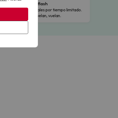
Ofertas flash
Precios reales por tiempo limitado.
Cuando vuelan, vuelan.