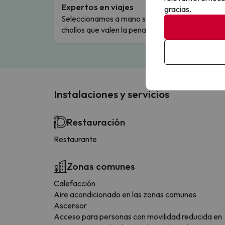
Expertos en viajes
Cance
gracias.
Seleccionamos a mano solo los
Cambio
chollos que valen la pena.
flexibi
Instalaciones y servicios
Restauración
Restaurante
Zonas comunes
Calefacción
Aire acondicionado en las zonas comunes
Ascensor
Acceso para personas con movilidad reducida en