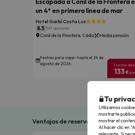
Escapada a Conil de la Frontera 
un 4* en primera línea de mar
Hotel Garbí Costa Luz
8.5
1147 opiniones
Conil de la Frontera, Cádiz
Media pensión
Fechas para viajar: hasta el 24 de
agosto de 2026.
1 noche de
133
€
/pe
Tu priva
Utilizamos cookie
mostrarte publici
Ventajas de reservar en Buscouncho
mostrar el conten
Al hacer clic en 
relevante. Si nec