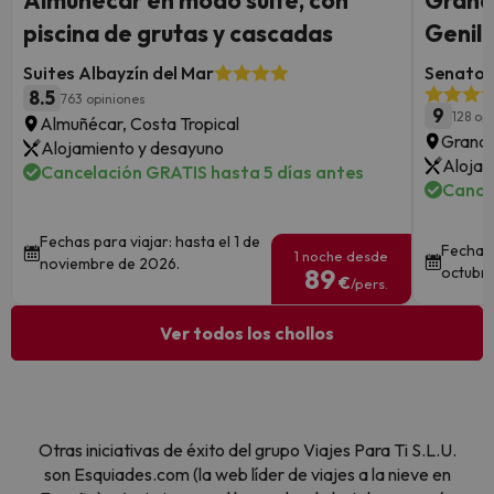
Almuñécar en modo suite, con
Granad
piscina de grutas y cascadas
Genil 
Suites Albayzín del Mar
Senator 
8.5
763 opiniones
9
128 op
Almuñécar, Costa Tropical
Grana
Alojamiento y desayuno
Alojam
Cancelación GRATIS hasta 5 días antes
Cance
Fechas para viajar: hasta el 1 de
Fechas 
1 noche desde
noviembre de 2026.
89
octubre
€
/pers.
Ver todos los chollos
Otras iniciativas de éxito del grupo Viajes Para Ti S.L.U.
son Esquiades.com (la web líder de viajes a la nieve en