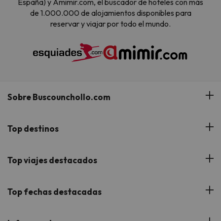
España) y Amimir.com, el buscador de hoteles con más
de 1.000.000 de alojamientos disponibles para
reservar y viajar por todo el mundo.
Sobre Buscounchollo.com
¿Quiénes somos?
Top destinos
Tarjeta Regalo
Hoteles Andalucía
Top viajes destacados
Buscounchollo en los medios
Hoteles Andorra
Blog
Viajes con Niños
Top fechas destacadas
Hoteles Cataluña
Web Corporativa
Viajes de Ciudad
Hoteles Portugal
Verano