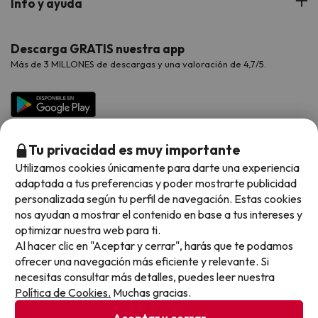
Info y ayuda
Proveedores
Viajes de Novios
Hoteles Valencia
Puente de Agosto
Opiniones de nuestros clientes
Viajes con mascotas
Contáctanos
Descarga GRATIS nuestra app
Hoteles Galicia
Vacaciones en Agosto
Más de 3 MILLONES de descargas y una valoración de 4,7/5.
Viajes para grupos
Chollos con Todo Incluido
Preguntas frecuentes
Hoteles en Islas
Vacaciones en Septiembre
Chollos en la playa
Hoteles Salou
Vacaciones en Octubre
Chollos con Vuelo Incluido
Vacaciones en Noviembre
Tu privacidad es muy importante
Hoteles con toboganes
Utilizamos cookies únicamente para darte una experiencia
adaptada a tus preferencias y poder mostrarte publicidad
Selección de la Newsletter
personalizada según tu perfil de navegación. Estas cookies
nos ayudan a mostrar el contenido en base a tus intereses y
Métodos de pago disponibles
Los favoritos de nuestros clientes
optimizar nuestra web para ti.
Al hacer clic en "Aceptar y cerrar", harás que te podamos
ofrecer una navegación más eficiente y relevante. Si
necesitas consultar más detalles, puedes leer nuestra
Política de Cookies.
Muchas gracias.
Condiciones generales
Privacidad datos