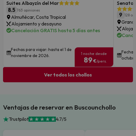
Suites Albayzín del Mar
Senator 
8.5
763 opiniones
9
128 op
Almuñécar, Costa Tropical
Grana
Alojamiento y desayuno
Alojam
Cancelación GRATIS hasta 5 días antes
Cance
Fechas para viajar: hasta el 1 de
Fechas 
1 noche desde
noviembre de 2026.
89
octubre
€
/pers.
Ver todos los chollos
Ventajas de reservar en Buscounchollo
Trustpilot
4.7/5