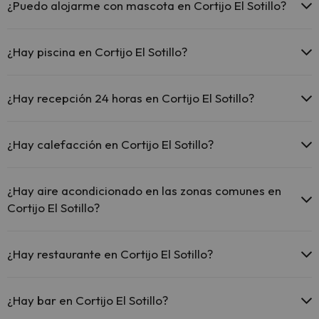
El Cortijo El Sotillo dispone de Wi-Fi.
¿Puedo alojarme con mascota en Cortijo El Sotillo?
En Cortijo El Sotillo no se admiten mascotas.
¿Hay piscina en Cortijo El Sotillo?
Sí, Cortijo El Sotillo tiene piscina (este servicio puede ser de pago)
Aquí tienes más info sobre la piscina y otras instalaciones.
¿Hay recepción 24 horas en Cortijo El Sotillo?
Piscina al aire libre (temporada de verano)
Sí, Cortijo El Sotillo tiene recepción 24 horas.
¿Hay calefacción en Cortijo El Sotillo?
Sí, Cortijo El Sotillo tiene calefacción en las zonas comunes.
¿Hay aire acondicionado en las zonas comunes en
Cortijo El Sotillo?
Sí, Cortijo El Sotillo tiene aire acondicionado en las zonas comunes.
¿Hay restaurante en Cortijo El Sotillo?
Sí, Cortijo El Sotillo tiene restaurante.
¿Hay bar en Cortijo El Sotillo?