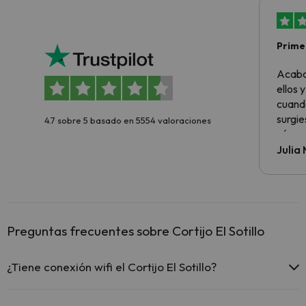
Primer
sencil
Acabo
ellos 
cuando
surgie
4.7 sobre 5 basado en 5554 valoraciones
cómo s
todo v
Julia
Preguntas frecuentes sobre Cortijo El Sotillo
¿Tiene conexión wifi el Cortijo El Sotillo?
El Cortijo El Sotillo ofrece Wi-Fi gratuito en zonas comunes.