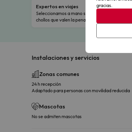
gracias.
Expertos en viajes
Cance
Seleccionamos a mano solo los
Cambio
chollos que valen la pena.
flexibi
Instalaciones y servicios
Zonas comunes
24 h recepción
Adaptado para personas con movilidad reducida
Mascotas
No se admiten mascotas