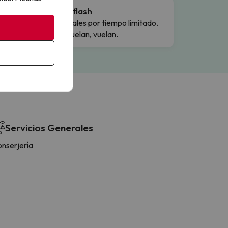
Ofertas flash
Precios reales por tiempo limitado.
Cuando vuelan, vuelan.
Servicios Generales
nserjería