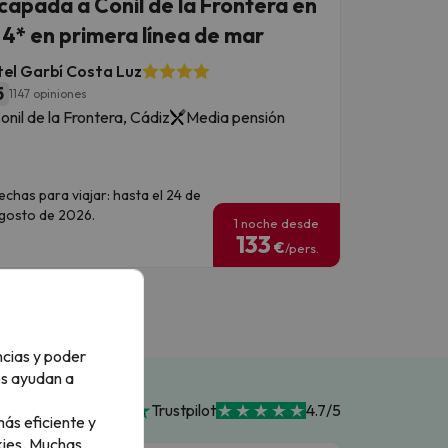
capada a Conil de la Frontera en
 4* en primera línea de mar
el Garbí Costa Luz
5
1147 opiniones
onil de la Frontera, Cádiz
Media pensión
echas para viajar: hasta el 24 de
gosto de 2026.
1 noche desde
133
€
/pers.
ncias y poder
os ayudan a
Trustpilot
4.7/5
ás eficiente y
ies.
Muchas