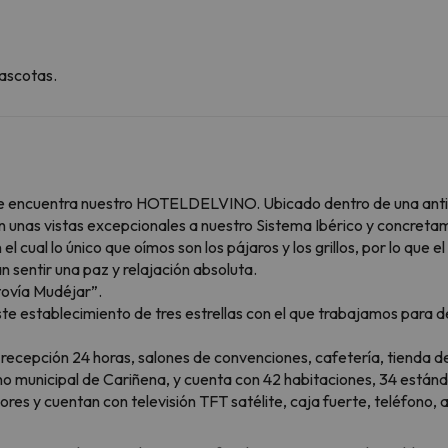
ascotas.
se encuentra nuestro HOTELDELVINO. Ubicado dentro de una antig
 unas vistas excepcionales a nuestro Sistema Ibérico y concretamen
 el cual lo único que oímos son los pájaros y los grillos, por lo que 
n sentir una paz y relajación absoluta.
tovía Mudéjar”.
e establecimiento de tres estrellas con el que trabajamos para d
 recepción 24 horas, salones de convenciones, cafetería, tienda de
no municipal de Cariñena, y cuenta con 42 habitaciones, 34 estánd
ores y cuentan con televisión TFT satélite, caja fuerte, teléfono, 