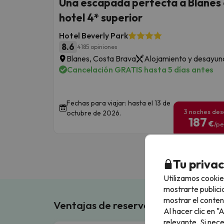
Una escapada perfecta a Blanes
hotel 4* superior
Hotel Beverly Park
8.6
4185 opiniones
Blanes, Costa Brava
Alojamiento y desayun
Cancelación GRATIS hasta 5 días antes
Fechas para viajar: hasta el 13 de
3 noches de
octubre de 2026.
187
€
/pe
Tu priva
Utilizamos cookie
mostrarte publici
mostrar el conten
Ventajas de reservar en Buscouncho
Al hacer clic en 
relevante. Si nec