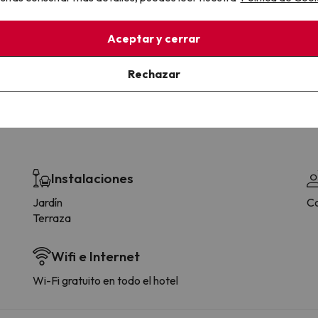
la sin complicaciones
Paga a tu ritmo
s y cancelaciones con total
Fracciona o financia tu viaje.
Aceptar y cerrar
lidad.
Reserva ahora, paga luego.
Rechazar
Instalaciones
Jardín
Co
Terraza
Wifi e Internet
Wi-Fi gratuito en todo el hotel