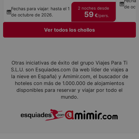
Fechas 
de oct
2 noches desde
Fechas para viajar: hasta el 1
59
de octubre de 2026.
€
/pers.
Ver todos los chollos
Otras iniciativas de éxito del grupo Viajes Para Ti
S.L.U. son Esquiades.com (la web líder de viajes a
la nieve en España) y Amimir.com, el buscador de
hoteles con más de 1.000.000 de alojamientos
disponibles para reservar y viajar por todo el
mundo.