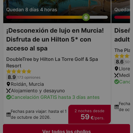
Quedan 8 días 4 horas
Quedan 
¡Desconexión de lujo en Murcia!
Diseño
Disfruta de un Hilton 5* con
adulto
acceso al spa
The Pla
DoubleTree by Hilton La Torre Golf & Spa
8.6
505 
Resort
Lloret
Media
8.9
173 opiniones
Cance
Roldán, Murcia
Alojamiento y desayuno
Cancelación GRATIS hasta 3 días antes
Fechas 
de oct
2 noches desde
Fechas para viajar: hasta el 1
59
de octubre de 2026.
€
/pers.
Ver todos los chollos