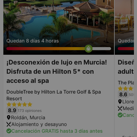
Quedan 8 días 4 horas
Quedan 
¡Desconexión de lujo en Murcia!
Diseño
Disfruta de un Hilton 5* con
adulto
acceso al spa
The Pla
DoubleTree by Hilton La Torre Golf & Spa
8.6
505 
Resort
Lloret
Media
8.9
173 opiniones
Cance
Roldán, Murcia
Alojamiento y desayuno
Cancelación GRATIS hasta 3 días antes