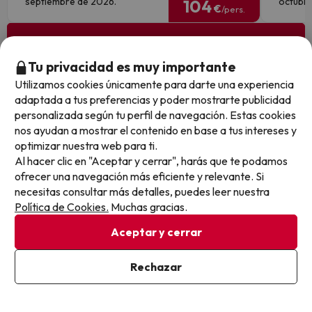
septiembre de 2026.
octubre
104
€
/pers.
Ver todos los chollos
Tu privacidad es muy importante
Utilizamos cookies únicamente para darte una experiencia
adaptada a tus preferencias y poder mostrarte publicidad
Otras iniciativas de éxito del grupo Viajes Para Ti S.L.U.
personalizada según tu perfil de navegación. Estas cookies
son Esquiades.com (la web líder de viajes a la nieve en
nos ayudan a mostrar el contenido en base a tus intereses y
España) y Amimir.com, el buscador de hoteles con más
optimizar nuestra web para ti.
de 1.000.000 de alojamientos disponibles para
Al hacer clic en "Aceptar y cerrar", harás que te podamos
reservar y viajar por todo el mundo.
ofrecer una navegación más eficiente y relevante. Si
necesitas consultar más detalles, puedes leer nuestra
Política de Cookies.
Muchas gracias.
Aceptar y cerrar
Rechazar
Sobre Buscounchollo.com