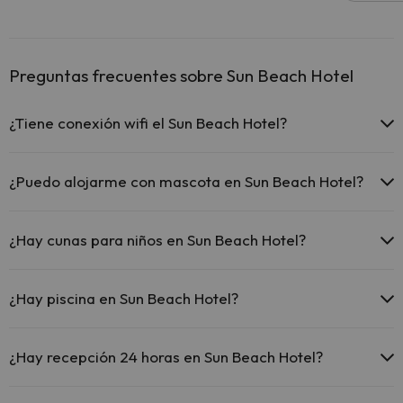
Preguntas frecuentes sobre Sun Beach Hotel
¿Tiene conexión wifi el Sun Beach Hotel?
El Sun Beach Hotel ofrece Wi-Fi de pago.
¿Puedo alojarme con mascota en Sun Beach Hotel?
En Sun Beach Hotel se admiten mascotas (previa petición y de pago
directo en hotel). Consulta las condiciones.
¿Hay cunas para niños en Sun Beach Hotel?
El Sun Beach Hotel dispone de cunas de pago directo en hotel
(solicítalo antes de iniciar tu viaje).
¿Hay piscina en Sun Beach Hotel?
Sí, Sun Beach Hotel tiene piscina (este servicio puede ser de pago)
Aquí tienes más info sobre la piscina y otras instalaciones.
¿Hay recepción 24 horas en Sun Beach Hotel?
Piscina al aire libre (temporada de verano)
Sí, Sun Beach Hotel tiene recepción 24 horas.