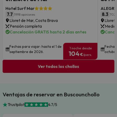
Hotel Surf Mar
ALEGRIA
7.7
8.3
1998 opiniones
702 
Lloret de Mar, Costa Brava
Lloret
Pensión completa
Media 
Cancelación GRATIS hasta 2 días antes
Cance
Fechas para viajar: hasta el 1 de
Fechas 
1 noche desde
septiembre de 2026.
octubre
104
€
/pers.
Ver todos los chollos
Ventajas de reservar en Buscounchollo
Trustpilot
4.7/5