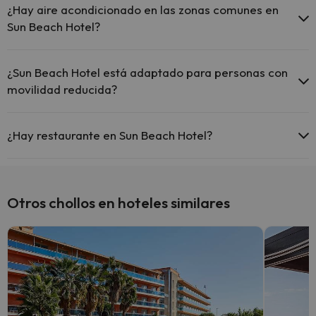
¿Hay aire acondicionado en las zonas comunes en
Sun Beach Hotel?
Sí, Sun Beach Hotel tiene aire acondicionado en las zonas comunes.
¿Sun Beach Hotel está adaptado para personas con
movilidad reducida?
Sí, Sun Beach Hotel está adaptado para personas con movilidad
reducida.
¿Hay restaurante en Sun Beach Hotel?
Sí, Sun Beach Hotel tiene restaurante.
Otros chollos en hoteles similares