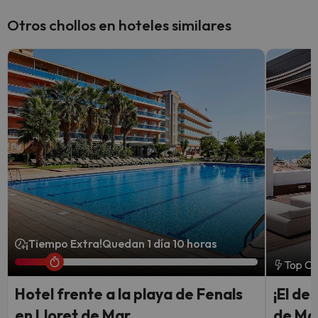
Otros chollos en hoteles similares
¡Tiempo Extra!
Quedan 1 día 10 horas
Top Ch
Hotel frente a la playa de Fenals
¡El de
en Lloret de Mar
de Mar