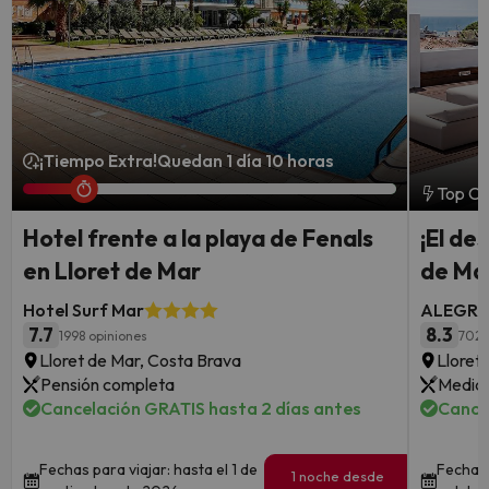
¡Tiempo Extra!
Quedan 1 día 10 horas
Top Ch
Hotel frente a la playa de Fenals
¡El de
en Lloret de Mar
de Mar
Hotel Surf Mar
ALEGRIA
7.7
8.3
1998 opiniones
702 
Lloret de Mar, Costa Brava
Lloret
Pensión completa
Media 
Cancelación GRATIS hasta 2 días antes
Cance
Fechas para viajar: hasta el 1 de
Fechas 
1 noche desde