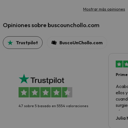
Mostrar más opiniones
Opiniones sobre buscounchollo.com
Trustpilot
BuscoUnChollo.com
Primer
sencil
Acabo
ellos 
cuando
surgie
4.7 sobre 5 basado en 5554 valoraciones
cómo s
todo v
Julia