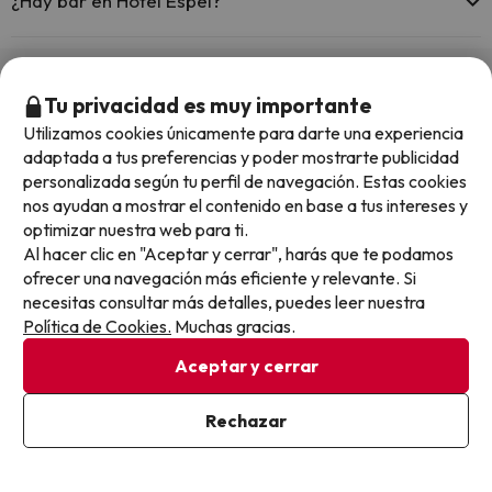
¿Hay bar en Hotel Espel?
Sí, Hotel Espel tiene bar.
Otros chollos en hoteles similares
Tu privacidad es muy importante
Utilizamos cookies únicamente para darte una experiencia
adaptada a tus preferencias y poder mostrarte publicidad
personalizada según tu perfil de navegación. Estas cookies
nos ayudan a mostrar el contenido en base a tus intereses y
optimizar nuestra web para ti.
Al hacer clic en "Aceptar y cerrar", harás que te podamos
ofrecer una navegación más eficiente y relevante. Si
necesitas consultar más detalles, puedes leer nuestra
Política de Cookies.
Muchas gracias.
Aceptar y cerrar
Rechazar
Quedan 10 horas 26 minutos
¡Tiemp