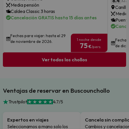
8.4
3277
Media pensión
Canill
Caldea Classic 3 horas
Media 
Cancelación GRATIS hasta 15 días antes
Puente
Cance
Fechas para viajar: hasta el 29
1 noche desde
Fechas 
de noviembre de 2026.
75
de dici
€
/pers.
Ver todos los chollos
Ventajas de reservar en Buscounchollo
Trustpilot
4.7/5
Expertos en viajes
Cancela sin compli
Seleccionamos a mano solo los
Cambios y cancelacion