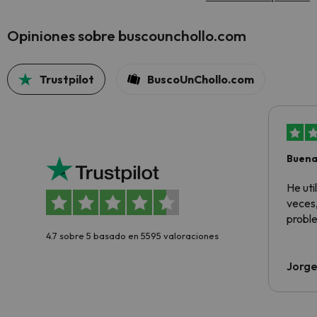
Opiniones sobre buscounchollo.com
Trustpilot
BuscoUnChollo.com
Buena
aloja
He ut
veces,
proble
4.7 sobre 5 basado en 5595 valoraciones
Jorge