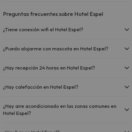
Preguntas frecuentes sobre Hotel Espel
¿Tiene conexión wifi el Hotel Espel?
El Hotel Espel ofrece Wi-Fi gratuito en zonas comunes.
El Hotel Espel dispone de Wi-Fi.
¿Puedo alojarme con mascota en Hotel Espel?
En Hotel Espel no se admiten mascotas.
¿Hay recepción 24 horas en Hotel Espel?
Sí, Hotel Espel tiene recepción 24 horas.
¿Hay calefacción en Hotel Espel?
Sí, Hotel Espel tiene calefacción en las zonas comunes.
¿Hay aire acondicionado en las zonas comunes en
Hotel Espel?
Sí, Hotel Espel tiene aire acondicionado en las zonas comunes.