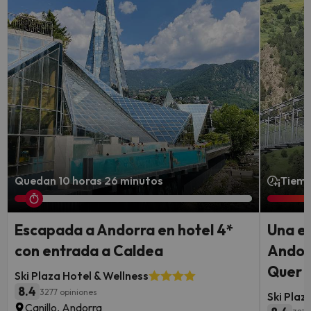
Quedan 10 horas 26 minutos
¡Tiemp
Escapada a Andorra en hotel 4*
Una e
con entrada a Caldea
Andorr
Quer y
Ski Plaza Hotel & Wellness
8.4
3277 opiniones
Ski Plaz
Canillo, Andorra