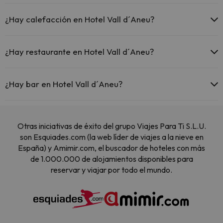
El Hotel Vall d´Aneu dispone de las siguientes actividades (algunas
pueden ser de pago).
¿Hay calefacción en Hotel Vall d´Aneu?
Masajista
Sí, Hotel Vall d´Aneu tiene calefacción en las zonas comunes.
¿Hay restaurante en Hotel Vall d´Aneu?
Sí, Hotel Vall d´Aneu tiene restaurante.
¿Hay bar en Hotel Vall d´Aneu?
Sí, Hotel Vall d´Aneu tiene bar.
Otras iniciativas de éxito del grupo Viajes Para Ti S.L.U.
son Esquiades.com (la web líder de viajes a la nieve en
España) y Amimir.com, el buscador de hoteles con más
de 1.000.000 de alojamientos disponibles para
reservar y viajar por todo el mundo.