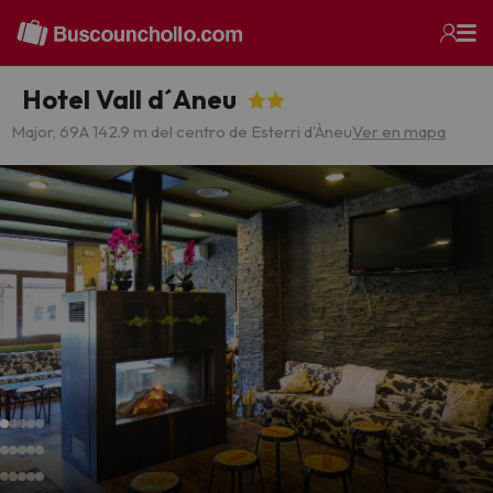
Hotel Vall d´Aneu
Major, 69
A 142.9 m del centro de Esterri d'Àneu
Ver en mapa