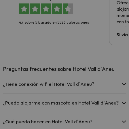
Ofrec
alojam
momen
con to
4.7 sobre 5 basado en 5523 valoraciones
precio
Silvi
Preguntas frecuentes sobre Hotel Vall d´Aneu
¿Tiene conexión wifi el Hotel Vall d´Aneu?
El Hotel Vall d´Aneu ofrece Wi-Fi gratuito en zonas comunes.
El Hotel Vall d´Aneu dispone de Wi-Fi.
¿Puedo alojarme con mascota en Hotel Vall d´Aneu?
En Hotel Vall d´Aneu se admiten mascotas (previa petición y de
pago directo en hotel). Consulta las condiciones.
¿Qué puedo hacer en Hotel Vall d´Aneu?