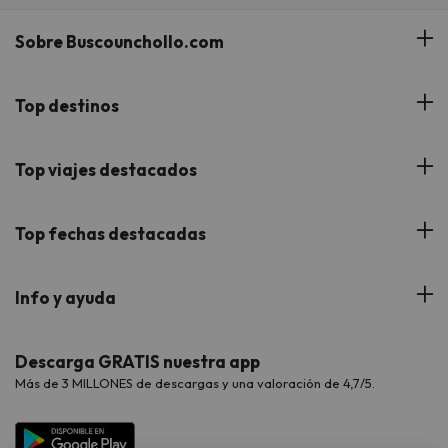
Sobre Buscounchollo.com
¿Quiénes somos?
Top destinos
Tarjeta Regalo
Hoteles Andalucía
Top viajes destacados
Buscounchollo en los medios
Hoteles Andorra
Blog
Viajes con Niños
Top fechas destacadas
Hoteles Cataluña
Web Corporativa
Viajes de Ciudad
Hoteles Portugal
Verano
Info y ayuda
Proveedores
Viajes de Novios
Hoteles Valencia
Puente de Agosto
Opiniones de nuestros clientes
Viajes con mascotas
Contáctanos
Descarga GRATIS nuestra app
Hoteles Galicia
Vacaciones en Agosto
Más de 3 MILLONES de descargas y una valoración de 4,7/5.
Viajes para grupos
Chollos con Todo Incluido
Preguntas frecuentes
Hoteles en Islas
Vacaciones en Septiembre
Chollos en la playa