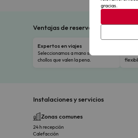
gracias.
Ventajas de reservar en Buscouncho
Expertos en viajes
Cance
Seleccionamos a mano solo los
Cambio
chollos que valen la pena.
flexibi
Instalaciones y servicios
Zonas comunes
24 h recepción
Calefacción