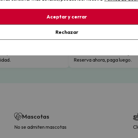
Aceptar y cerrar
llo
Rechazar
la sin complicaciones
Paga a tu ritmo
s y cancelaciones con total
Fracciona o financia tu viaje.
lidad.
Reserva ahora, paga luego.
Mascotas
No se admiten mascotas
Cl