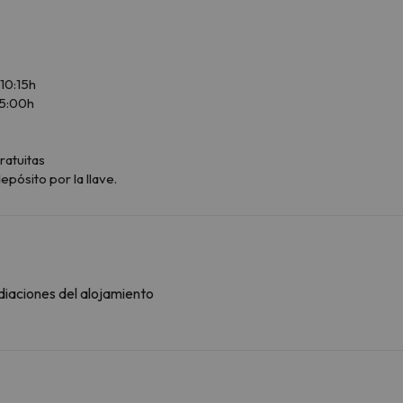
 10:15h
15:00h
ratuitas
epósito por la llave.
diaciones del alojamiento