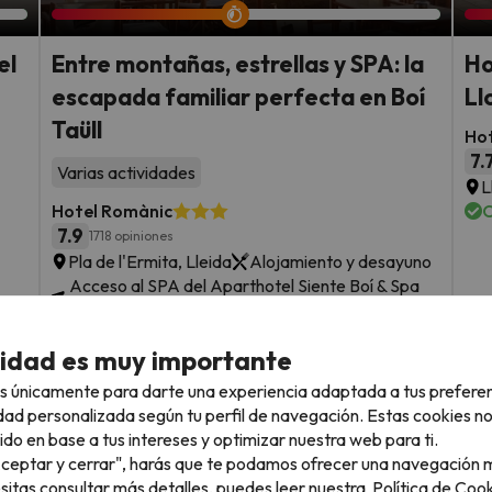
el
Entre montañas, estrellas y SPA: la
Ho
escapada familiar perfecta en Boí
Ll
Taüll
Hot
7.
Varias actividades
L
Hotel Romànic
C
7.9
1718 opiniones
Pla de l'Ermita, Lleida
Alojamiento y desayuno
Acceso al SPA del Aparthotel Siente Boí & Spa
4*
F
Cancelación GRATIS hasta 7 días antes
s
cidad es muy importante
sde
2 noches desde
Fechas para viajar: hasta el 13 de
s únicamente para darte una experiencia adaptada a tus prefere
72
septiembre de 2026.
€
rs.
/pers.
dad personalizada según tu perfil de navegación. Estas cookies n
ido en base a tus intereses y optimizar nuestra web para ti.
Ver todos los chollos
"Aceptar y cerrar", harás que te podamos ofrecer una navegación m
esitas consultar más detalles, puedes leer nuestra
Política de Cook