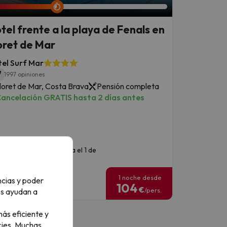
tel frente a la playa de Fenals en
oret de Mar
el Surf Mar
7
1997 opiniones
loret de Mar, Costa Brava
Pensión completa
ancelación GRATIS hasta 2 días antes
echas para viajar: hasta el 1 de
eptiembre de 2026.
1 noche desde
ncias y poder
104
€
/pers.
os ayudan a
ás eficiente y
ies.
Muchas