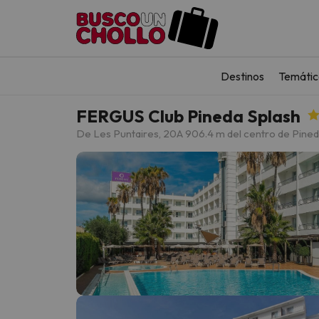
Destinos
Temátic
FERGUS Club Pineda Splash
De Les Puntaires, 20
A 906.4 m del centro de Pine