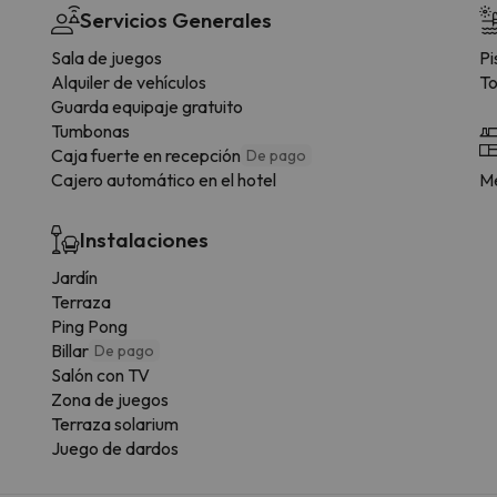
Servicios Generales
Sala de juegos
Pi
Alquiler de vehículos
To
Guarda equipaje gratuito
Tumbonas
Caja fuerte en recepción
De pago
Cajero automático en el hotel
Me
Instalaciones
Jardín
Terraza
Ping Pong
Billar
De pago
Salón con TV
Zona de juegos
Terraza solarium
Juego de dardos