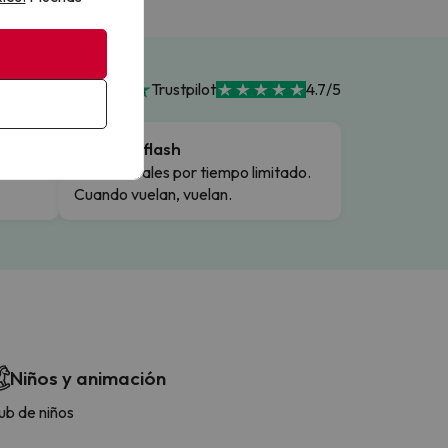
Trustpilot
4.7/5
Ofertas flash
Precios reales por tiempo limitado.
Cuando vuelan, vuelan.
Niños y animación
ub de niños