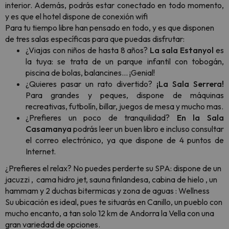
interior. Además, podrás estar conectado en todo momento,
y es que el hotel dispone de conexión wifi
Para tu tiempo libre han pensado en todo, y es que disponen
de tres salas específicas para que puedas disfrutar:
¿Viajas con niños de hasta 8 años?
La sala Estanyol
es
la tuya: se trata de un parque infantil con tobogán,
piscina de bolas, balancines... ¡Genial!
¿Quieres pasar un rato divertido?
¡La Sala Serrera!
Para grandes y peques, dispone de máquinas
recreativas, futbolín, billar, juegos de mesa y mucho mas.
¿Prefieres un poco de tranquilidad?
En la Sala
Casamanya
podrás leer un buen libro e incluso consultar
el correo electrónico, ya que dispone de 4 puntos de
Internet.
¿Prefieres el relax? No puedes perderte su SPA: dispone de un
jacuzzi , cama hidro jet, sauna finlandesa, cabina de hielo , un
hammam y 2 duchas bitermicas y zona de aguas : Wellness
Su ubicación es ideal, pues te situarás en Canillo, un pueblo con
mucho encanto, a tan solo 12 km de Andorra la Vella con una
gran variedad de opciones.