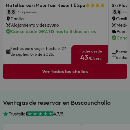
Hotel Euroski Mountain Resort & Spa
Ski Plaz
8.8
8.4
138 opiniones
3269
Canillo
Canill
Alojamiento y desayuno
Media 
Cancelación GRATIS hasta 8 días antes
Puente
Cance
Fechas para viajar: hasta el 27
1 noche desde
Fechas 
de septiembre de 2026.
43
de dici
€
/pers.
Ver todos los chollos
Ventajas de reservar en Buscounchollo
Trustpilot
4.7/5