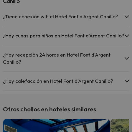
Canillo
¿Tiene conexión wifi el Hotel Font d'Argent Canillo?
El Hotel Font d'Argent Canillo ofrece Wi-Fi gratuito en todo el
hotel.
¿Hay cunas para niños en Hotel Font d'Argent Canillo?
El Hotel Font d'Argent Canillo dispone de cunas gratis en el hotel
(solicítalo antes de iniciar tu viaje).
¿Hay recepción 24 horas en Hotel Font d'Argent
Canillo?
Sí, Hotel Font d'Argent Canillo tiene recepción 24 horas.
¿Hay calefacción en Hotel Font d'Argent Canillo?
Sí, Hotel Font d'Argent Canillo tiene calefacción en las zonas
comunes.
Otros chollos en hoteles similares