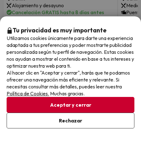
Alojamiento y desayuno
Media 
Cancelación GRATIS hasta 8 días antes
Puente
Cance
Tu privacidad es muy importante
Fechas para viajar: hasta el 27
1 noche desde
Fechas 
de septiembre de 2026.
Utilizamos cookies únicamente para darte una experiencia
43
de dici
€
/pers.
adaptada a tus preferencias y poder mostrarte publicidad
personalizada según tu perfil de navegación. Estas cookies
Ver todos los chollos
nos ayudan a mostrar el contenido en base a tus intereses y
optimizar nuestra web para ti.
Al hacer clic en "Aceptar y cerrar", harás que te podamos
ofrecer una navegación más eficiente y relevante. Si
necesitas consultar más detalles, puedes leer nuestra
Otras iniciativas de éxito del grupo Viajes Para Ti S.L.U.
Política de Cookies.
Muchas gracias.
son Esquiades.com (la web líder de viajes a la nieve en
España) y Amimir.com, el buscador de hoteles con más
Aceptar y cerrar
de 1.000.000 de alojamientos disponibles para
reservar y viajar por todo el mundo.
Rechazar