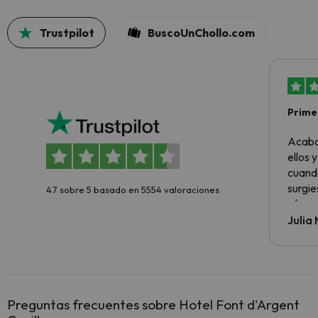
Trustpilot
BuscoUnChollo.com
Primer
sencil
Acabo
ellos 
cuando
surgie
4.7 sobre 5 basado en 5554 valoraciones
cómo s
todo v
Julia
Preguntas frecuentes sobre Hotel Font d'Argent