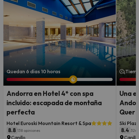
Quedan 6 días 10 horas
¡Tiemp
Andorra en Hotel 4* con spa
Una e
incluido: escapada de montaña
Andorr
perfecta
Quer y
Hotel Euroski Mountain Resort & Spa
Ski Plaz
8.8
8.4
138 opiniones
3269
Canillo
Canill