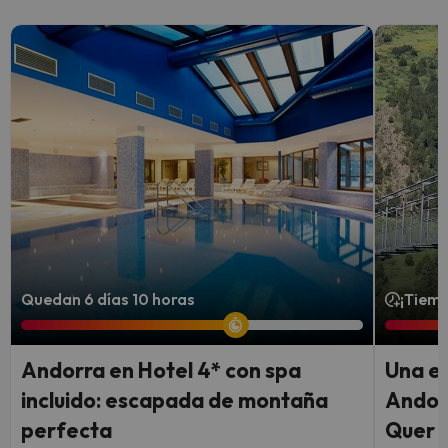
Quedan 6 días 10 horas
¡Tiemp
Andorra en Hotel 4* con spa
Una e
incluido: escapada de montaña
Andorr
perfecta
Quer y