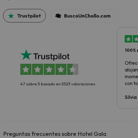
Trustpilot
BuscoUnChollo.com
100% 
Ofrec
alojam
momen
con to
4.7 sobre 5 basado en 5523 valoraciones
precio
Silvi
Preguntas frecuentes sobre Hotel Gala