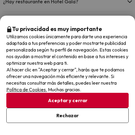
¿Hay restaurante en Hotel Gala?
Sí, Hotel Gala tiene restaurante.
¿Hay bar en Hotel Gala?
Tu privacidad es muy importante
Sí, Hotel Gala tiene bar.
Utilizamos cookies únicamente para darte una experiencia
adaptada a tus preferencias y poder mostrarte publicidad
Otros chollos en hoteles similares
personalizada según tu perfil de navegación. Estas cookies
nos ayudan a mostrar el contenido en base a tus intereses y
optimizar nuestra web para ti.
Al hacer clic en "Aceptar y cerrar", harás que te podamos
ofrecer una navegación más eficiente y relevante. Si
necesitas consultar más detalles, puedes leer nuestra
Política de Cookies.
Muchas gracias.
Aceptar y cerrar
Rechazar