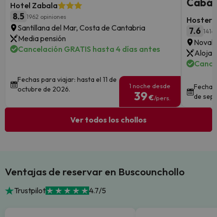
Cabár
Hotel Zabala
8.5
1962 opiniones
Hosterí
Santillana del Mar, Costa de Cantabria
7.6
1414
Media pensión
Novale
Cancelación GRATIS hasta 4 días antes
Alojam
Cancel
Fechas para viajar: hasta el 11 de
1 noche desde
Fechas 
octubre de 2026.
39
de sept
€
/pers.
Ver todos los chollos
Ventajas de reservar en Buscounchollo
Trustpilot
4.7/5