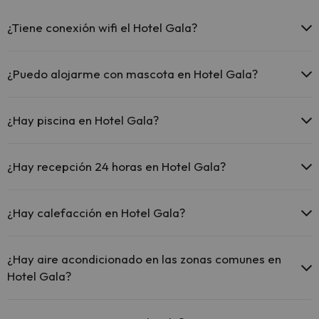
¿Tiene conexión wifi el Hotel Gala?
El Hotel Gala ofrece Wi-Fi gratuito en todo el hotel.
El Hotel Gala ofrece Wi-Fi gratuito en zonas comunes.
¿Puedo alojarme con mascota en Hotel Gala?
El Hotel Gala dispone de Wi-Fi.
En Hotel Gala no se admiten mascotas.
¿Hay piscina en Hotel Gala?
Sí, Hotel Gala tiene piscina (este servicio puede ser de pago) Aquí
tienes más info sobre la piscina y otras instalaciones.
¿Hay recepción 24 horas en Hotel Gala?
Piscina al aire libre (temporada de verano)
Sí, Hotel Gala tiene recepción 24 horas.
¿Hay calefacción en Hotel Gala?
Sí, Hotel Gala tiene calefacción en las zonas comunes.
¿Hay aire acondicionado en las zonas comunes en
Hotel Gala?
Sí, Hotel Gala tiene aire acondicionado en las zonas comunes.