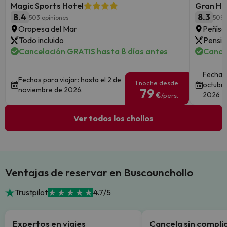
Magic Sports Hotel
Gran Hot
8.4
8.3
503 opiniones
5095
Oropesa del Mar
Peñísc
Todo incluido
Pensió
Cancelación GRATIS hasta 8 días antes
Cance
Fechas 
Fechas para viajar: hasta el 2 de
1 noche desde
octubre
noviembre de 2026.
79
€
2026
/pers.
Ver todos los chollos
Ventajas de reservar en Buscounchollo
Trustpilot
4.7/5
Expertos en viajes
Cancela sin compli