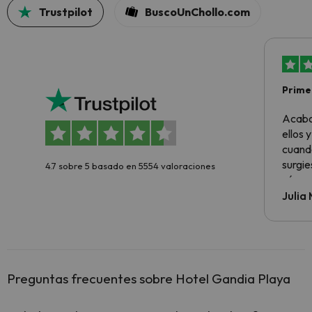
Trustpilot
BuscoUnChollo.com
Primer
sencil
Acabo
ellos 
cuando
surgie
4.7 sobre 5 basado en 5554 valoraciones
cómo s
todo v
Julia
Preguntas frecuentes sobre Hotel Gandia Playa