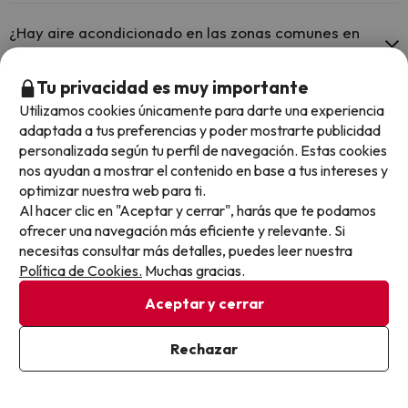
Sí, Hotel Gandia Playa tiene calefacción en las zonas comunes.
¿Hay aire acondicionado en las zonas comunes en
Hotel Gandia Playa?
Tu privacidad es muy importante
Sí, Hotel Gandia Playa tiene aire acondicionado en las zonas
Utilizamos cookies únicamente para darte una experiencia
comunes.
adaptada a tus preferencias y poder mostrarte publicidad
Otros chollos en hoteles similares
personalizada según tu perfil de navegación. Estas cookies
nos ayudan a mostrar el contenido en base a tus intereses y
optimizar nuestra web para ti.
Al hacer clic en "Aceptar y cerrar", harás que te podamos
ofrecer una navegación más eficiente y relevante. Si
necesitas consultar más detalles, puedes leer nuestra
Política de Cookies.
Muchas gracias.
Aceptar y cerrar
Rechazar