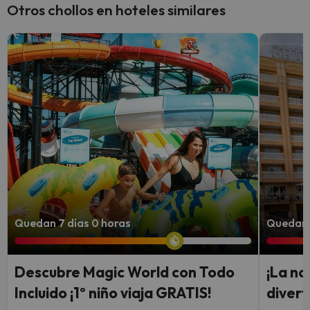
Otros chollos en hoteles similares
Quedan 7 días 0 horas
Quedan 7
Descubre Magic World con Todo
¡La no
Incluido ¡1º niño viaja GRATIS!
divert