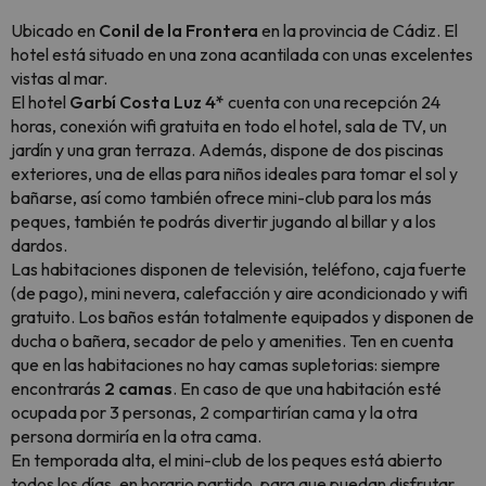
Ubicado en
Conil de la Frontera
en la provincia de Cádiz. El
hotel está situado en una zona acantilada con unas excelentes
vistas al mar.
El hotel
Garbí Costa Luz 4*
cuenta con una recepción 24
horas, conexión wifi gratuita en todo el hotel, sala de TV, un
jardín y una gran terraza. Además, dispone de dos piscinas
exteriores, una de ellas para niños ideales para tomar el sol y
bañarse, así como también ofrece mini-club para los más
peques, también te podrás divertir jugando al billar y a los
dardos.
Las habitaciones disponen de televisión, teléfono, caja fuerte
(de pago), mini nevera, calefacción y aire acondicionado y wifi
gratuito. Los baños están totalmente equipados y disponen de
ducha o bañera, secador de pelo y amenities. Ten en cuenta
que en las habitaciones no hay camas supletorias: siempre
encontrarás
2 camas
. En caso de que una habitación esté
ocupada por 3 personas, 2 compartirían cama y la otra
persona dormiría en la otra cama.
En temporada alta, el mini-club de los peques está abierto
todos los días, en horario partido, para que puedan disfrutar