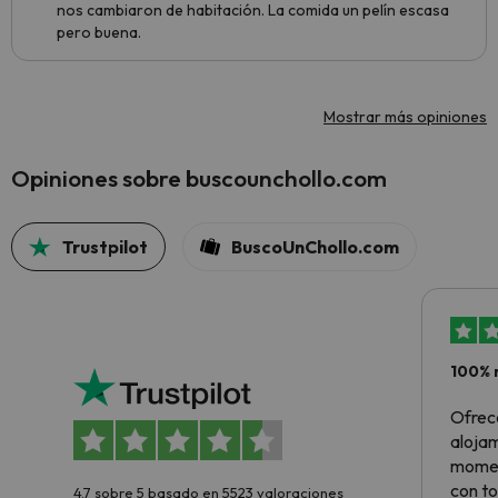
nos cambiaron de habitación. La comida un pelín escasa
pero buena.
Mostrar más opiniones
Opiniones sobre buscounchollo.com
Trustpilot
BuscoUnChollo.com
100% 
Ofrec
alojam
momen
con to
4.7 sobre 5 basado en 5523 valoraciones