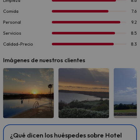
Imágenes de nuestros clientes
Ver todas
Ver todas
Ver 
¿Qué dicen los huéspedes sobre Hotel