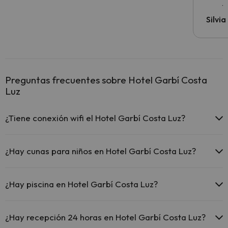
precio
Silvi
Preguntas frecuentes sobre Hotel Garbí Costa
Luz
¿Tiene conexión wifi el Hotel Garbí Costa Luz?
El Hotel Garbí Costa Luz ofrece Wi-Fi gratuito en todo el
hotel.
¿Hay cunas para niños en Hotel Garbí Costa Luz?
El Hotel Garbí Costa Luz ofrece Wi-Fi gratuito en zonas
comunes.
El Hotel Garbí Costa Luz dispone de cunas gratis en el hotel
El Hotel Garbí Costa Luz dispone de Wi-Fi.
(solicítalo antes de iniciar tu viaje).
¿Hay piscina en Hotel Garbí Costa Luz?
Sí, Hotel Garbí Costa Luz tiene piscina (este servicio puede ser de
pago) Aquí tienes más info sobre la piscina y otras instalaciones.
¿Hay recepción 24 horas en Hotel Garbí Costa Luz?