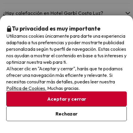
Piscina al aire libre (temporada de verano)
Sí, Hotel Garbí Costa Luz tiene recepción 24 horas.
¿Hay calefacción en Hotel Garbí Costa Luz?
Sí, Hotel Garbí Costa Luz tiene calefacción en las zonas comunes.
Tu privacidad es muy importante
¿Hay aire acondicionado en las zonas comunes en
Utilizamos cookies únicamente para darte una experiencia
Hotel Garbí Costa Luz?
adaptada a tus preferencias y poder mostrarte publicidad
personalizada según tu perfil de navegación. Estas cookies
Sí, Hotel Garbí Costa Luz tiene aire acondicionado en las zonas
nos ayudan a mostrar el contenido en base a tus intereses y
comunes.
¿Hay restaurante en Hotel Garbí Costa Luz?
optimizar nuestra web para ti.
Al hacer clic en "Aceptar y cerrar", harás que te podamos
Sí, Hotel Garbí Costa Luz tiene restaurante.
ofrecer una navegación más eficiente y relevante. Si
¿Hay bar en Hotel Garbí Costa Luz?
necesitas consultar más detalles, puedes leer nuestra
Política de Cookies.
Muchas gracias.
Sí, Hotel Garbí Costa Luz tiene bar.
Aceptar y cerrar
Otros chollos en hoteles similares
Rechazar