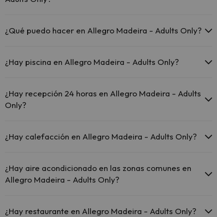
zonas comunes.
El Allegro Madeira - Adults Only dispone de Wi-Fi.
En Allegro Madeira - Adults Only no se admiten mascotas.
¿Qué puedo hacer en Allegro Madeira - Adults Only?
El Allegro Madeira - Adults Only dispone de las siguientes
actividades (algunas pueden ser de pago).
¿Hay piscina en Allegro Madeira - Adults Only?
Masajista
Sí, Allegro Madeira - Adults Only tiene piscina (este servicio puede
ser de pago) Aquí tienes más info sobre la piscina y otras
¿Hay recepción 24 horas en Allegro Madeira - Adults
instalaciones.
Only?
Piscina al aire libre (temporada de verano)
Sí, Allegro Madeira - Adults Only tiene recepción 24 horas.
¿Hay calefacción en Allegro Madeira - Adults Only?
Sí, Allegro Madeira - Adults Only tiene calefacción en las zonas
comunes.
¿Hay aire acondicionado en las zonas comunes en
Allegro Madeira - Adults Only?
Sí, Allegro Madeira - Adults Only tiene aire acondicionado en las
zonas comunes.
¿Hay restaurante en Allegro Madeira - Adults Only?