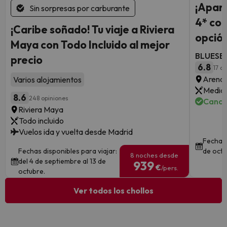
¡Aparc
Sin sorpresas por carburante
4* con
¡Caribe soñado! Tu viaje a Riviera
opción
Maya con Todo Incluido al mejor
BLUESEA
precio
6.8
17 o
Arenal
Varios alojamientos
Media 
8.6
248 opiniones
Cance
Riviera Maya
Todo incluido
Vuelos ida y vuelta desde Madrid
Fechas 
Fechas disponibles para viajar:
de octu
8 noches desde
del 4 de septiembre al 13 de
939
€
/pers.
octubre.
Ver todos los chollos