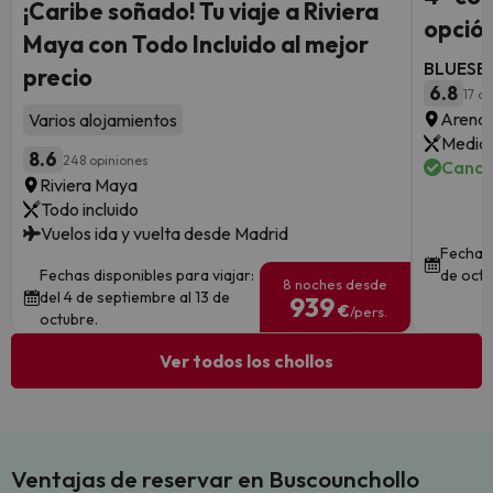
¡Caribe soñado! Tu viaje a Riviera
opción
Maya con Todo Incluido al mejor
BLUESEA
precio
6.8
17 o
Arenal
Varios alojamientos
Media 
8.6
248 opiniones
Cance
Riviera Maya
Todo incluido
Vuelos ida y vuelta desde Madrid
Fechas 
Fechas disponibles para viajar:
de octu
8 noches desde
del 4 de septiembre al 13 de
939
€
/pers.
octubre.
Ver todos los chollos
Ventajas de reservar en Buscounchollo