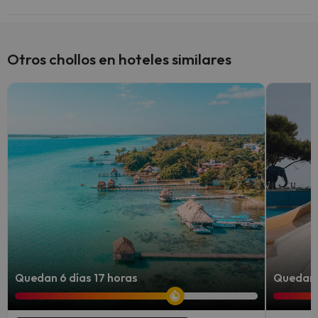
Sí, Allegro Madeira - Adults Only tiene restaurante.
Otros chollos en hoteles similares
Quedan 6 días 17 horas
Quedan 