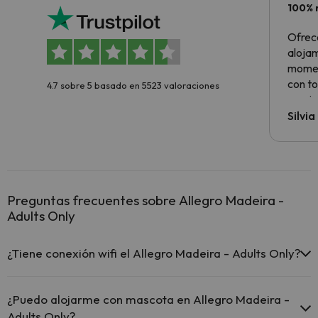
100% 
Ofrec
alojam
momen
con to
4.7 sobre 5 basado en 5523 valoraciones
precio
Silvi
Preguntas frecuentes sobre Allegro Madeira -
Adults Only
¿Tiene conexión wifi el Allegro Madeira - Adults Only?
El Allegro Madeira - Adults Only ofrece Wi-Fi gratuito en
todo el hotel.
¿Puedo alojarme con mascota en Allegro Madeira -
El Allegro Madeira - Adults Only ofrece Wi-Fi gratuito en
Adults Only?