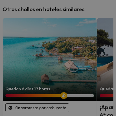
Otros chollos en hoteles similares
Quedan 6 días 17 horas
Quedan 
¡Aparc
Sin sorpresas por carburante
4* con