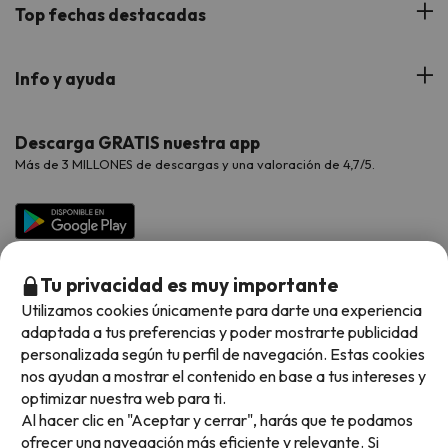
Blog
Viajes con Niños
Top fechas destacadas
Hoteles Cataluña
Web Corporativa
Viajes de Ciudad
Hoteles Portugal
Verano
Info y ayuda
Proveedores
Viajes de Novios
Hoteles Valencia
Puente de Agosto
Opiniones de nuestros clientes
Viajes con mascotas
Contáctanos
Descarga GRATIS nuestra app
Hoteles Galicia
Vacaciones en Agosto
Más de 3 MILLONES de descargas y una valoración de 4,7/5.
Viajes para grupos
Chollos con Todo Incluido
Preguntas frecuentes
Hoteles en Islas
Vacaciones en Septiembre
Chollos en la playa
Hoteles Salou
Vacaciones en Octubre
Chollos con Vuelo Incluido
Vacaciones en Noviembre
Tu privacidad es muy importante
Hoteles con toboganes
Utilizamos cookies únicamente para darte una experiencia
adaptada a tus preferencias y poder mostrarte publicidad
Selección de la Newsletter
personalizada según tu perfil de navegación. Estas cookies
nos ayudan a mostrar el contenido en base a tus intereses y
Métodos de pago disponibles
Los favoritos de nuestros clientes
optimizar nuestra web para ti.
Al hacer clic en "Aceptar y cerrar", harás que te podamos
ofrecer una navegación más eficiente y relevante. Si