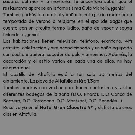
sabores del mar y la montaña. Te encantará saber que el
restaurante aparece en la famosísima Guía Michelín, ¡genial!
También podrás tomar el sol y bañarte en la piscina exterior en
temporada de verano o relajarte en el spa (de pago) que
cuenta con un circuito termo lúdico, baño de vapor y sauna
finlandesa ¡genial!
Las habitaciones tienen televisión, teléfono, escritorio, wifi
gratuito, calefacción y aire acondicionado y un baño equipado
con ducha o bañera, secador de pelo y amenities. Además, la
decoración y el estilo varían en cada una de ellas: no hay
ninguna igual.
El Castillo de Altafulla está a tan solo 50 metros del
alojamiento. La playa de Altafulla está a 1,3km
También podrás aprovechar para hacer enoturismo y visitar
diferentes bodegas de la zona (D.O. Priorat, D.O Conca de
Barberà, D.O. Tarragona, D.O. Montsant, D.O. Penedès…).
Reserva ya en el
Hotel Gran Claustre 4*
y disfruta de unos
días en Altafulla.