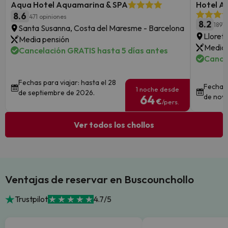
Aqua Hotel Aquamarina & SPA
Hotel Au
8.6
471 opiniones
8.2
1891 
Santa Susanna, Costa del Maresme - Barcelona
Lloret
Media pensión
Media 
Cancelación GRATIS hasta 5 días antes
Cance
Fechas para viajar: hasta el 28
Fechas 
1 noche desde
de septiembre de 2026.
64
de nov
€
/pers.
Ver todos los chollos
Ventajas de reservar en Buscounchollo
Trustpilot
4.7/5