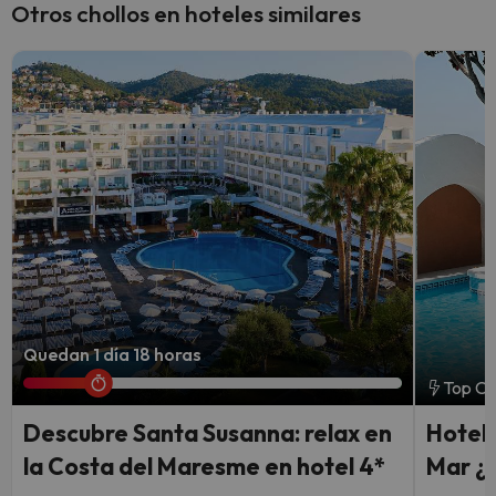
Otros chollos en hoteles similares
Quedan 1 día 18 horas
Top Ch
Descubre Santa Susanna: relax en
Hotel 
la Costa del Maresme en hotel 4*
Mar ¿