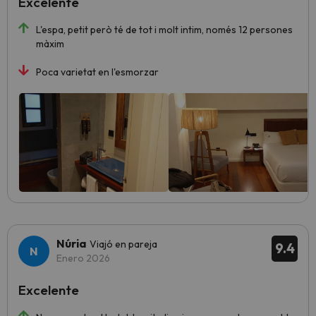
Excelente
L'espa, petit però té de tot i molt intim, només 12 persones
màxim
Poca varietat en l'esmorzar
Núria
Viajó en pareja
9.4
Enero 2026
Excelente