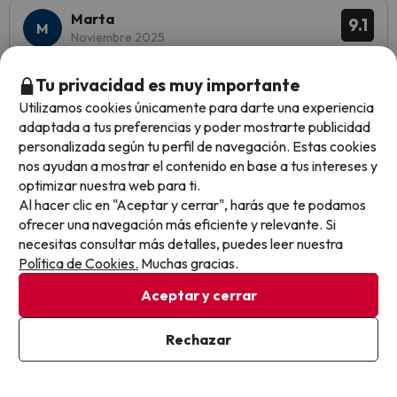
Marta
9.1
Noviembre 2025
Excelente
Tu privacidad es muy importante
Utilizamos cookies únicamente para darte una experiencia
Estancia perfecta.
adaptada a tus preferencias y poder mostrarte publicidad
personalizada según tu perfil de navegación. Estas cookies
nos ayudan a mostrar el contenido en base a tus intereses y
optimizar nuestra web para ti.
Antonio
Viajó en pareja
10
Al hacer clic en "Aceptar y cerrar", harás que te podamos
Noviembre 2025
ofrecer una navegación más eficiente y relevante. Si
Excelente
necesitas consultar más detalles, puedes leer nuestra
Política de Cookies.
Muchas gracias.
Ha sido una experiencia muy muy positiva
Aceptar y cerrar
Todo está muy ordenado
Rechazar