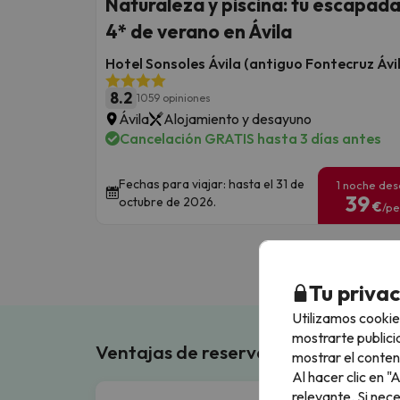
Naturaleza y piscina: tu escapad
4* de verano en Ávila
Hotel Sonsoles Ávila (antiguo Fontecruz Ávi
8.2
1059 opiniones
Ávila
Alojamiento y desayuno
Cancelación GRATIS hasta 3 días antes
Fechas para viajar: hasta el 31 de
1 noche de
39
octubre de 2026.
€
/pe
Tu priva
Utilizamos cookie
mostrarte publici
Ventajas de reservar en Buscouncho
mostrar el conten
Al hacer clic en 
relevante. Si nec