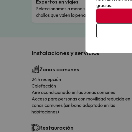
Expertos en viajes
Cance
gracias.
Seleccionamos a mano solo los
Cambio
chollos que valen la pena.
flexibi
Instalaciones y servicios
Zonas comunes
24 h recepción
Calefacción
Aire acondicionado en las zonas comunes
Acceso para personas con movilidad reducida en
zonas comunes (sin baño adaptado en las
habitaciones)
Restauración