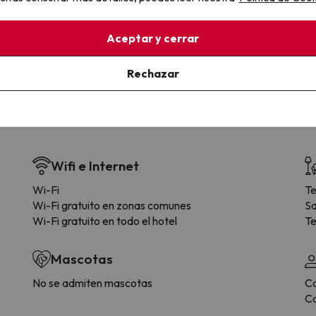
la sin complicaciones
Paga a tu ritmo
s y cancelaciones con total
Fracciona o financia tu viaje.
lidad.
Reserva ahora, paga luego.
Aceptar y cerrar
Rechazar
Wifi e Internet
Wi-Fi
Te
Wi-Fi gratuito en zonas comunes
Sa
Wi-Fi gratuito en todo el hotel
Te
Mascotas
No se admiten mascotas
Ca
Co