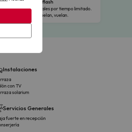
Ofertas flash
Precios reales por tiempo limitado.
Cuando vuelan, vuelan.
Instalaciones
rraza
lón con TV
rraza solarium
Servicios Generales
ja fuerte en recepción
nserjería