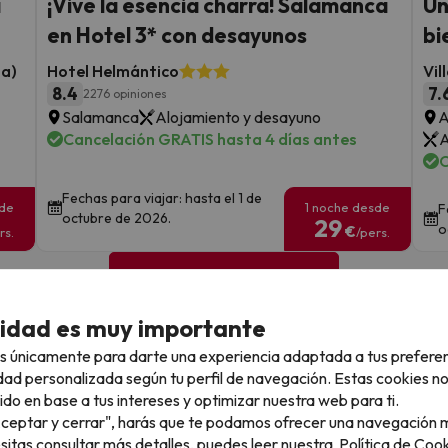
a
¡Vive la esencia charra! Salamanca
Un
en Hotel 3* con desayunos
bi
la)
Hotel Helmántico
Vil
8.4
7.
2276 opiniones
Salamanca
Alojamiento y desayuno
A
Cancelación GRATIS hasta 4 días antes
A
C
Fechas para viajar: hasta el 1 de
sde
1 noche desde
F
octubre de 2026.
29
o
€
rs.
/pers.
Ver todos los chollos
cidad es muy importante
s únicamente para darte una experiencia adaptada a tus prefere
dad personalizada según tu perfil de navegación. Estas cookies n
llo
ido en base a tus intereses y optimizar nuestra web para ti.
"Aceptar y cerrar", harás que te podamos ofrecer una navegación m
esitas consultar más detalles, puedes leer nuestra
Política de Cook