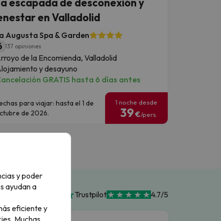
a escapada de desconexión y
enestar en Valladolid
la Augusta Spa & Garden
6
137 opiniones
rroyo de la Encomienda, Valladolid
lojamiento y desayuno
ancelación GRATIS hasta 6 días antes
1 noche desde
echas para viajar: hasta el 1 de
39
ctubre de 2026.
€
/pers.
ncias y poder
os ayudan a
Trustpilot
4.7/5
ás eficiente y
ies.
Muchas