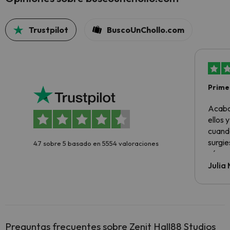
Trustpilot
BuscoUnChollo.com
Primer
sencil
Acabo
ellos 
cuando
surgie
4.7 sobre 5 basado en 5554 valoraciones
cómo s
todo v
Julia
Preguntas frecuentes sobre Zenit Hall88 Studios