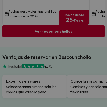
Fechas para viajar: hasta el 1 de
Fechas 
1 noche desde
noviembre de 2026.
octubre
25
€
/pers.
Ver todos los chollos
Ventajas de reservar en Buscounchollo
Trustpilot
4.7/5
Expertos en viajes
Cancela sin compli
Seleccionamos a mano solo los
Cambios y cancelacion
chollos que valen la pena.
flexibilidad.