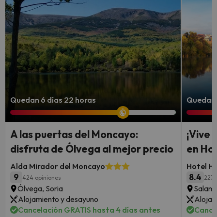
Quedan 6 días 22 horas
Quedan 3
A las puertas del Moncayo:
¡Vive 
disfruta de Ólvega al mejor precio
en Hot
Alda Mirador del Moncayo
Hotel H
9
8.4
424 opiniones
2276
Ólvega, Soria
Salam
Alojamiento y desayuno
Alojam
Cancelación GRATIS hasta 4 días antes
Cance