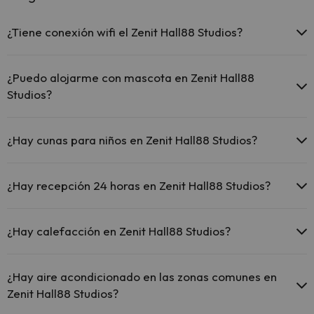
¿Tiene conexión wifi el Zenit Hall88 Studios?
El Zenit Hall88 Studios ofrece Wi-Fi gratuito en todo el hotel.
El Zenit Hall88 Studios ofrece Wi-Fi gratuito en zonas
¿Puedo alojarme con mascota en Zenit Hall88
comunes.
Studios?
El Zenit Hall88 Studios dispone de Wi-Fi.
En Zenit Hall88 Studios no se admiten mascotas.
¿Hay cunas para niños en Zenit Hall88 Studios?
El Zenit Hall88 Studios dispone de cunas gratis en el hotel (solicítalo
antes de iniciar tu viaje).
¿Hay recepción 24 horas en Zenit Hall88 Studios?
Sí, Zenit Hall88 Studios tiene recepción 24 horas.
¿Hay calefacción en Zenit Hall88 Studios?
Sí, Zenit Hall88 Studios tiene calefacción en las zonas comunes.
¿Hay aire acondicionado en las zonas comunes en
Zenit Hall88 Studios?