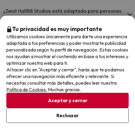
Sí, Zenit Hall88 Studios tiene aire acondicionado en las zonas
comunes.
¿Zenit Hall88 Studios está adaptado para personas
con movilidad reducida?
Tu privacidad es muy importante
Sí, Zenit Hall88 Studios está adaptado para personas con movilidad
Utilizamos cookies únicamente para darte una experiencia
reducida.
¿Hay restaurante en Zenit Hall88 Studios?
adaptada a tus preferencias y poder mostrarte publicidad
personalizada según tu perfil de navegación. Estas cookies
Sí, Zenit Hall88 Studios tiene restaurante.
nos ayudan a mostrar el contenido en base a tus intereses y
optimizar nuestra web para ti.
Otros chollos en hoteles similares
Al hacer clic en "Aceptar y cerrar", harás que te podamos
ofrecer una navegación más eficiente y relevante. Si
necesitas consultar más detalles, puedes leer nuestra
Política de Cookies.
Muchas gracias.
Aceptar y cerrar
Rechazar