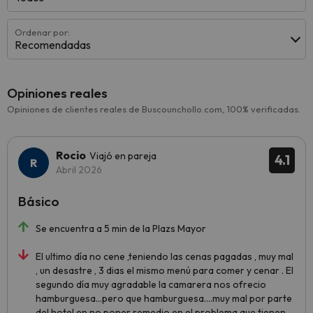
Ordenar por:
Recomendadas
Opiniones reales
Opiniones de clientes reales de Buscounchollo.com, 100% verificadas.
Rocio
Viajó en pareja
4.1
Abril 2026
Básico
Se encuentra a 5 min de la Plazs Mayor
El ultimo día no cene ,teniendo las cenas pagadas , muy mal
, un desastre , 3 dias el mismo menú para comer y cenar . El
segundo día muy agradable la camarera nos ofrecio
hamburguesa...pero que hamburguesa....muy mal por parte
del hotel en no poner remedio en el problema que tienen