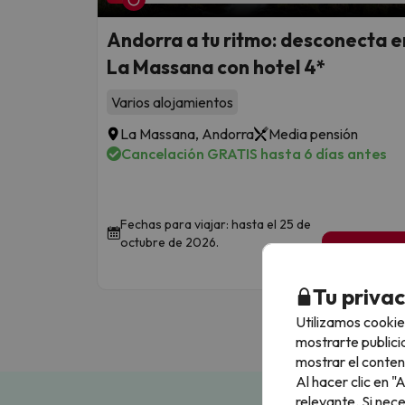
Andorra a tu ritmo: desconecta e
La Massana con hotel 4*
Varios alojamientos
La Massana, Andorra
Media pensión
Cancelación GRATIS hasta 6 días antes
Fechas para viajar: hasta el 25 de
octubre de 2026.
1 noche de
40
€
/pe
Tu priva
Utilizamos cookie
mostrarte publici
mostrar el conten
Al hacer clic en 
relevante. Si nec