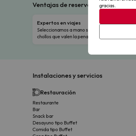
Ventajas de reservar en Buscouncho
gracias.
Expertos en viajes
Cance
Seleccionamos a mano solo los
Cambio
chollos que valen la pena.
flexibi
Instalaciones y servicios
Restauración
Restaurante
Bar
Snack bar
Desayuno tipo Buffet
Comida tipo Buffet
Cena tipo Buffet