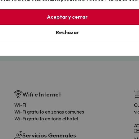
llo
Aceptar y cerrar
la sin complicaciones
Paga a tu ritmo
s y cancelaciones con total
Fracciona o financia tu viaje.
Rechazar
lidad.
Reserva ahora, paga luego.
Wifi e Internet
Wi-Fi
Cu
Wi-Fi gratuito en zonas comunes
vi
Wi-Fi gratuito en todo el hotel
Servicios Generales
Me