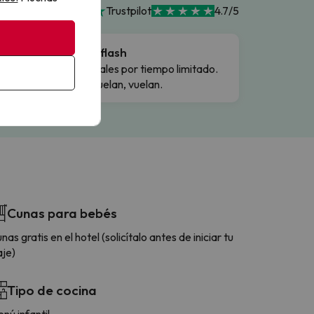
Trustpilot
4.7/5
Ofertas flash
Precios reales por tiempo limitado.
Cuando vuelan, vuelan.
Cunas para bebés
nas gratis en el hotel (solicítalo antes de iniciar tu
aje)
Tipo de cocina
nú infantil