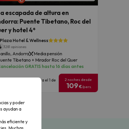
a escapada de altura en
dorra: Puente Tibetano, Roc del
er y hotel 4*
 Plaza Hotel & Wellness
4
3281 opiniones
anillo, Andorra
Media pensión
uente Tibetano + Mirador Roc del Quer
ancelación GRATIS hasta 16 días antes
2 noches desde
echas disponibles: hasta el 1 de
109
iciembre.
€
/pers.
ncias y poder
os ayudan a
ás eficiente y
ies.
Muchas