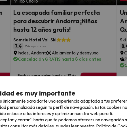
Top Chollo
n
La escapada familiar perfecta
Un
para descubrir Andorra ¡Niños
An
hasta 12 años gratis!
Qu
Somriu Hotel Vall Ski
Ski
7.4
8.
1754 opiniones
Incles, Andorra
Alojamiento y desayuno
C
Cancelación GRATIS hasta 8 días antes
P
C
Fechas para viajar: hasta el 13 de
sde
1 noche desde
F
septiembre de 2026.
25
d
€
rs.
/pers.
cidad es muy importante
Ver todos los chollos
s únicamente para darte una experiencia adaptada a tus prefere
dad personalizada según tu perfil de navegación. Estas cookies n
ido en base a tus intereses y optimizar nuestra web para ti.
"Aceptar y cerrar", harás que te podamos ofrecer una navegación m
esitas consultar más detalles, puedes leer nuestra
Política de Cook