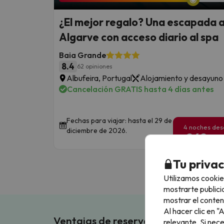
¿El mejor regalo? Una escapada a
Algarve con acceso diario al spa
Baia Grande
8.4
62 opiniones
Albufeira, Portugal
Alojamiento y desayuno
Cancelación GRATIS hasta 4 días antes
Fechas para viajar: hasta el 29 de
4 noches de
diciembre de 2026.
262
€
/pe
Tu priva
Utilizamos cookie
mostrarte publici
mostrar el conten
Al hacer clic en 
Ventajas de reservar en Buscouncho
relevante. Si nec