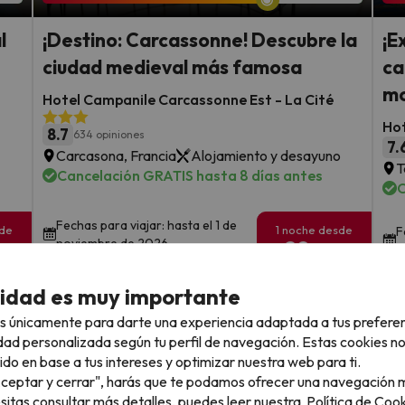
l
¡Destino: Carcassonne! Descubre la
¡E
ciudad medieval más famosa
ca
mo
Hotel Campanile Carcassonne Est - La Cité
Hot
8.7
634 opiniones
7.
Carcasona, Francia
Alojamiento y desayuno
T
Cancelación GRATIS hasta 8 días antes
C
Fechas para viajar: hasta el 1 de
sde
1 noche desde
F
noviembre de 2026.
29
o
€
rs.
/pers.
cidad es muy importante
Ver todos los chollos
s únicamente para darte una experiencia adaptada a tus prefere
dad personalizada según tu perfil de navegación. Estas cookies n
ido en base a tus intereses y optimizar nuestra web para ti.
"Aceptar y cerrar", harás que te podamos ofrecer una navegación m
llo
esitas consultar más detalles, puedes leer nuestra
Política de Cook