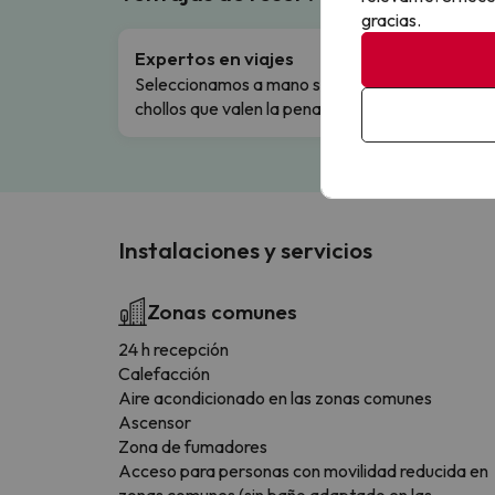
gracias.
Expertos en viajes
Cance
Seleccionamos a mano solo los
Cambio
chollos que valen la pena.
flexibi
Instalaciones y servicios
Zonas comunes
24 h recepción
Calefacción
Aire acondicionado en las zonas comunes
Ascensor
Zona de fumadores
Acceso para personas con movilidad reducida en
zonas comunes (sin baño adaptado en las