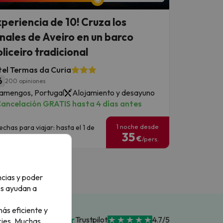
xperiencia de 10! Cruza los
nales de Aveiro en un barco
liceiro tradicional
el Termas da Curia
6
200 opiniones
amengos, Portugal
Alojamiento y desayuno
ancelación GRATIS hasta 4 días antes
1 noche desde
echas para viajar: hasta el 1 de
35
ctubre de 2026.
€
/pers.
ncias y poder
os ayudan a
ás eficiente y
Trustpilot
4.7/5
ies.
Muchas