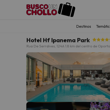
Destinos
Temátic
Hotel Hf Ipanema Park
Rua De Serralves, 124
A 1.8 km del centro de Oport