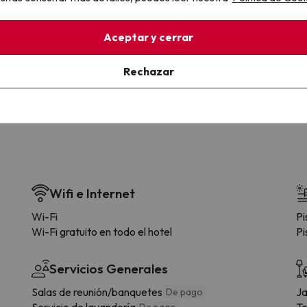
la sin complicaciones
Paga a tu ritmo
Aceptar y cerrar
s y cancelaciones con total
Fracciona o financia tu viaje.
lidad.
Reserva ahora, paga luego.
Rechazar
Wifi e Internet
Wi-Fi
Pi
Wi-Fi gratuito en todo el hotel
Pi
Servicios Generales
Salas de reunión/banquetes
Ja
De pago
Servicio de lavandería
Te
De pago