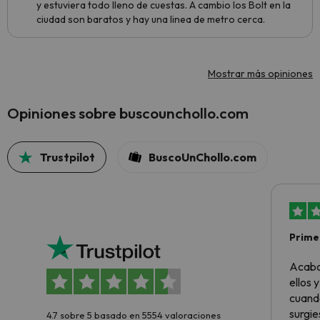
y estuviera todo lleno de cuestas. A cambio los Bolt en la
ciudad son baratos y hay una linea de metro cerca.
Mostrar más opiniones
Opiniones sobre buscounchollo.com
Trustpilot
BuscoUnChollo.com
Primer
sencil
Acabo
ellos 
cuando
surgie
4.7 sobre 5 basado en 5554 valoraciones