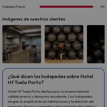
Imágenes de nuestros clientes
Ver todas
Ver todas
Ver 
¿Qué dicen los huéspedes sobre Hotel
Hf Tuela Porto?
Hotel Hf Tuela Porto destaca por su buena relación
calidad-precio y desayuno excelente. Los huéspedes
elogian la amplitud de las habitaciones y la atención del
personal. Algunos comentan sobre la lejanía del centro y