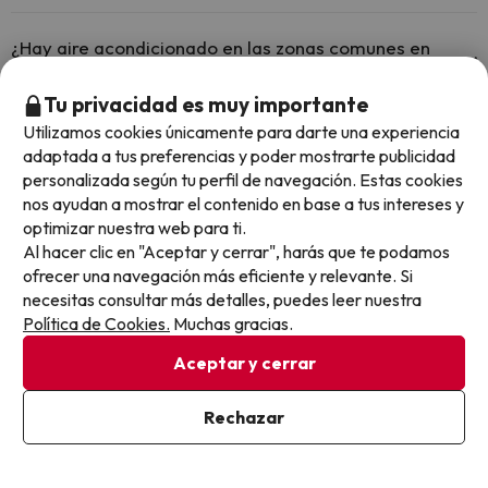
Sí, Hotel Hf Tuela Porto tiene calefacción en las zonas comunes.
¿Hay aire acondicionado en las zonas comunes en
Hotel Hf Tuela Porto?
Tu privacidad es muy importante
Sí, Hotel Hf Tuela Porto tiene aire acondicionado en las zonas
Utilizamos cookies únicamente para darte una experiencia
comunes.
¿Hotel Hf Tuela Porto está adaptado para personas
adaptada a tus preferencias y poder mostrarte publicidad
con movilidad reducida?
personalizada según tu perfil de navegación. Estas cookies
nos ayudan a mostrar el contenido en base a tus intereses y
Sí, Hotel Hf Tuela Porto está adaptado para personas con
optimizar nuestra web para ti.
movilidad reducida.
¿Hay restaurante en Hotel Hf Tuela Porto?
Al hacer clic en "Aceptar y cerrar", harás que te podamos
ofrecer una navegación más eficiente y relevante. Si
Sí, Hotel Hf Tuela Porto tiene restaurante.
necesitas consultar más detalles, puedes leer nuestra
¿Hay bar en Hotel Hf Tuela Porto?
Política de Cookies.
Muchas gracias.
Sí, Hotel Hf Tuela Porto tiene bar.
Aceptar y cerrar
Otros chollos en hoteles similares
Rechazar