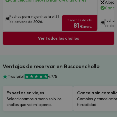
Cancelación GRATIS hasta 4 días antes
Alojam
Cancel
Fechas para viajar: hasta el 31
2 noches desde
Fechas 
de octubre de 2026.
81
de dici
€
/pers.
Ver todos los chollos
Ventajas de reservar en Buscounchollo
Trustpilot
4.7/5
Expertos en viajes
Cancela sin compli
Seleccionamos a mano solo los
Cambios y cancelacion
chollos que valen la pena.
flexibilidad.