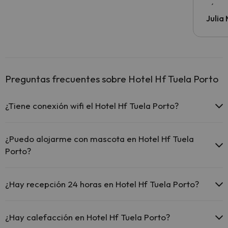
cómo s
todo v
Julia
Preguntas frecuentes sobre Hotel Hf Tuela Porto
¿Tiene conexión wifi el Hotel Hf Tuela Porto?
El Hotel Hf Tuela Porto ofrece Wi-Fi gratuito en zonas
comunes.
¿Puedo alojarme con mascota en Hotel Hf Tuela
El Hotel Hf Tuela Porto ofrece Wi-Fi de pago.
Porto?
El Hotel Hf Tuela Porto dispone de Wi-Fi.
En Hotel Hf Tuela Porto no se admiten mascotas.
¿Hay recepción 24 horas en Hotel Hf Tuela Porto?
Sí, Hotel Hf Tuela Porto tiene recepción 24 horas.
¿Hay calefacción en Hotel Hf Tuela Porto?