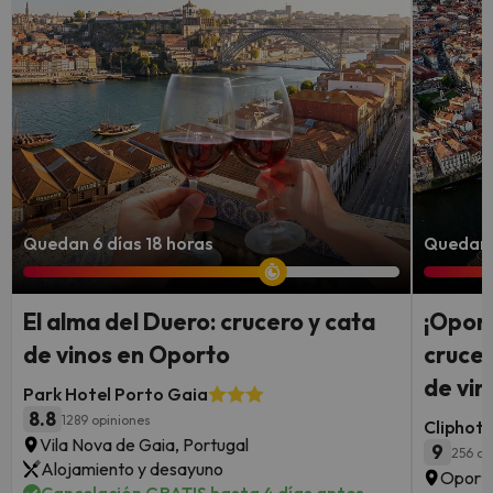
Quedan 6 días 18 horas
Quedan 
El alma del Duero: crucero y cata
¡Oport
de vinos en Oporto
crucer
de vin
Park Hotel Porto Gaia
8.8
1289 opiniones
Cliphote
Vila Nova de Gaia, Portugal
9
256 op
Alojamiento y desayuno
Oporto