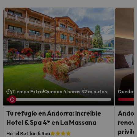
¡Tiempo Extra!
Quedan 4 horas 32 minutos
Quedan 
Tu refugio en Andorra: increíble
Andorr
Hotel & Spa 4* en La Massana
renova
privil
Hotel Rutllan & Spa