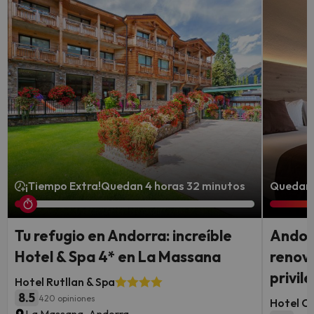
¡Tiempo Extra!
Quedan 4 horas 32 minutos
Quedan 
Tu refugio en Andorra: increíble
Andorr
Hotel & Spa 4* en La Massana
renova
privil
Hotel Rutllan & Spa
8.5
420 opiniones
Hotel Co