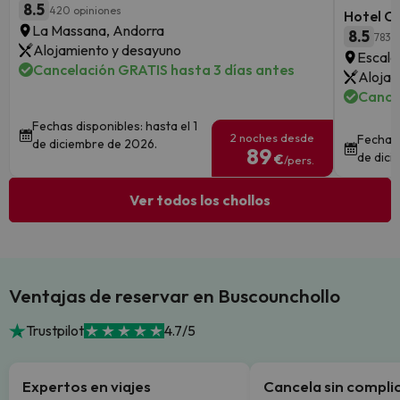
8.5
420 opiniones
Hotel Co
La Massana, Andorra
8.5
783 
Alojamiento y desayuno
Escald
Cancelación GRATIS hasta 3 días antes
Alojam
Cance
Fechas disponibles: hasta el 1
2 noches desde
Fechas 
de diciembre de 2026.
89
de dici
€
/pers.
Ver todos los chollos
Ventajas de reservar en Buscounchollo
Trustpilot
4.7/5
Expertos en viajes
Cancela sin compli