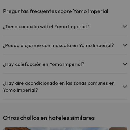
Preguntas frecuentes sobre Yomo Imperial
¿Tiene conexión wifi el Yomo Imperial?
El Yomo Imperial ofrece Wi-Fi gratuito en zonas comunes.
El Yomo Imperial dispone de Wi-Fi.
¿Puedo alojarme con mascota en Yomo Imperial?
En Yomo Imperial se admiten mascotas (previa petición y de pago
directo en hotel). Consulta las condiciones.
¿Hay calefacción en Yomo Imperial?
Sí, Yomo Imperial tiene calefacción en las zonas comunes.
¿Hay aire acondicionado en las zonas comunes en
Yomo Imperial?
Sí, Yomo Imperial tiene aire acondicionado en las zonas comunes.
Otros chollos en hoteles similares