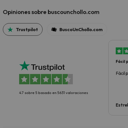
Opiniones sobre buscounchollo.com
Trustpilot
BuscoUnChollo.com
Fácil
Fácil 
4.7 sobre 5 basado en 5631 valoraciones
Estre