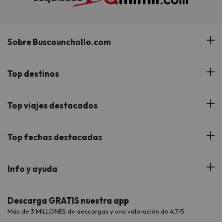
Sobre Buscounchollo.com
¿Quiénes somos?
Top destinos
Tarjeta Regalo
Hoteles Andalucía
Top viajes destacados
Buscounchollo en los medios
Hoteles Andorra
Blog
Viajes con Niños
Top fechas destacadas
Hoteles Cataluña
Web Corporativa
Viajes de Ciudad
Hoteles Portugal
Verano
Info y ayuda
Proveedores
Viajes de Novios
Hoteles Valencia
Puente de Agosto
Opiniones de nuestros clientes
Viajes con mascotas
Contáctanos
Descarga GRATIS nuestra app
Hoteles Galicia
Vacaciones en Agosto
Más de 3 MILLONES de descargas y una valoración de 4,7/5.
Viajes para grupos
Chollos con Todo Incluido
Preguntas frecuentes