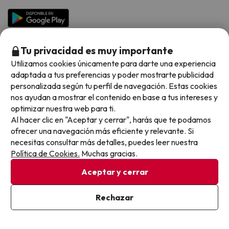
Hoteles en Islas
Vacaciones en Septiembre
Chollos en la playa
Hoteles Salou
Vacaciones en Octubre
Chollos con Vuelo Incluido
Vacaciones en Noviembre
Tu privacidad es muy importante
Hoteles con toboganes
Utilizamos cookies únicamente para darte una experiencia
adaptada a tus preferencias y poder mostrarte publicidad
Selección de la Newsletter
personalizada según tu perfil de navegación. Estas cookies
nos ayudan a mostrar el contenido en base a tus intereses y
Métodos de pago disponibles
Los favoritos de nuestros clientes
optimizar nuestra web para ti.
Al hacer clic en "Aceptar y cerrar", harás que te podamos
ofrecer una navegación más eficiente y relevante. Si
necesitas consultar más detalles, puedes leer nuestra
Política de Cookies.
Muchas gracias.
Condiciones generales
Privacidad datos
Aceptar y cerrar
Política de cookies
Rechazar
Viajes para ti S.L.U. Copyright © Buscounchollo.com 2010 -
2026