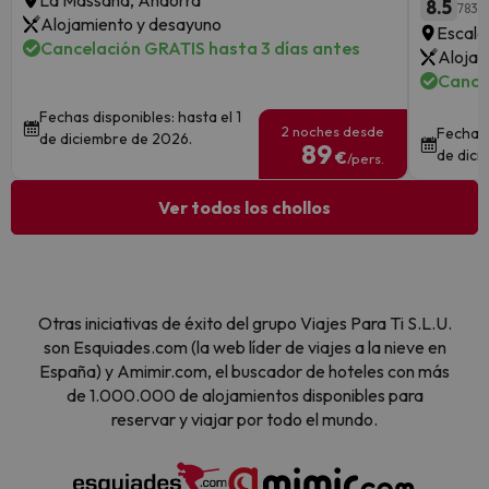
La Massana, Andorra
8.5
783 
Alojamiento y desayuno
Escald
Cancelación GRATIS hasta 3 días antes
Alojam
Cance
Fechas disponibles: hasta el 1
2 noches desde
Fechas 
de diciembre de 2026.
89
de dici
€
/pers.
Ver todos los chollos
Otras iniciativas de éxito del grupo Viajes Para Ti S.L.U.
son Esquiades.com (la web líder de viajes a la nieve en
España) y Amimir.com, el buscador de hoteles con más
de 1.000.000 de alojamientos disponibles para
reservar y viajar por todo el mundo.