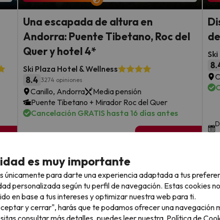
Una escapada de altura en
Di
Andorra: Puente Tibetano, Roc del
de
Quer y hotel 4*
Ski
8.
Ski Plaza Hotel & Wellness
C
8.4
3274 opiniones
C
Canillo, Andorra
Media pensión
Puente Tibetano + Mirador Roc del Quer
Cancelación GRATIS hasta 16 días antes
D
n
sde
2 noches desde
Fechas disponibles: hasta el 1 de
109
diciembre.
€
rs.
/pers.
cidad es muy importante
Ver todos los chollos
s únicamente para darte una experiencia adaptada a tus prefere
dad personalizada según tu perfil de navegación. Estas cookies n
ido en base a tus intereses y optimizar nuestra web para ti.
"Aceptar y cerrar", harás que te podamos ofrecer una navegación m
esitas consultar más detalles, puedes leer nuestra
Política de Cook