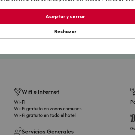
llo
Aceptar y cerrar
la sin complicaciones
Paga a tu ritmo
s y cancelaciones con total
Fracciona o financia tu viaje.
Rechazar
lidad.
Reserva ahora, paga luego.
Wifi e Internet
Wi-Fi
Pa
Wi-Fi gratuito en zonas comunes
Wi-Fi gratuito en todo el hotel
Gu
Servicios Generales