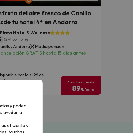
sfruta del aire fresco de Canillo
sde tu hotel 4* en Andorra
 Plaza Hotel & Wellness
4
3274 opiniones
anillo, Andorra
Media pensión
ancelación GRATIS hasta 15 días antes
isponible hasta el 29 de
oviembre.
2 noches desde
89
€
/pers.
ncias y poder
os ayudan a
ás eficiente y
ies.
Muchas