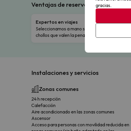
Ventajas de reservar en Buscouncho
gracias.
Expertos en viajes
Cance
Seleccionamos a mano solo los
Cambio
chollos que valen la pena.
flexibi
Instalaciones y servicios
Zonas comunes
24 h recepción
Calefacción
Aire acondicionado en las zonas comunes
Ascensor
Acceso para personas con movilidad reducida en
zonas comunes (sin baño adaptado en las