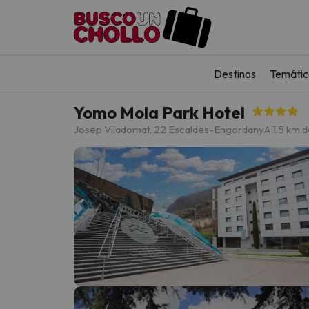
Destinos
Temátic
Yomo Mola Park Hotel
Josep Viladomat, 22 Escaldes-Engordany
A 1.5 km d