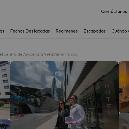
Contáctanos
as
Fechas Destacadas
Regímenes
Escapadas
Cuándo v
el centro de Andorra la Vella
Ver en mapa