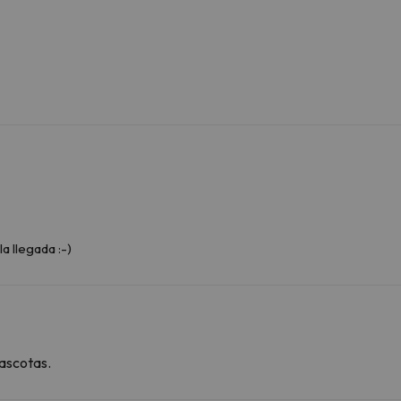
la llegada :-)
ascotas.