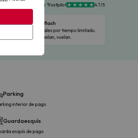
Trustpilot
4.7/5
Ofertas flash
Precios reales por tiempo limitado.
Cuando vuelan, vuelan.
Parking
rking interior de pago
Guardaesquís
arda esquís de pago