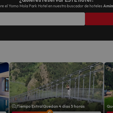
re el
Yomo Mola Park Hotel
en nuestro buscador de hoteles
Amim
¡Tiempo Extra!
Quedan 4 días 5 horas
Que