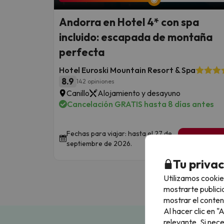
Andorra en Hotel 4* con spa
incluido: escapada de montaña
perfecta
Hotel Euroski Mountain Resort & Spa
8.9
142 opiniones
Canillo
Alojamiento y desayuno
Cancelación GRATIS hasta 8 días antes
Fechas para viajar: hasta el 27 de
1 noche de
septiembre de 2026.
43
€
/pe
Tu priva
Utilizamos cookie
mostrarte publici
mostrar el conten
Al hacer clic en 
relevante. Si nec