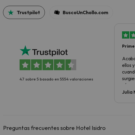
Trustpilot
BuscoUnChollo.com
Primer
sencil
Acabo
ellos 
cuando
surgie
4.7 sobre 5 basado en 5554 valoraciones
cómo s
todo v
Julia
Preguntas frecuentes sobre Hotel Isidro