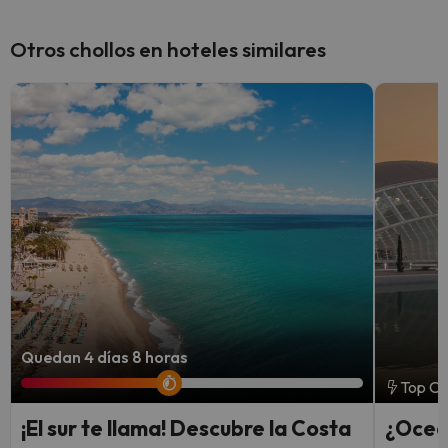
Otros chollos en hoteles similares
Quedan 4 días 8 horas
Top Ch
¡El sur te llama! Descubre la Costa
¿Ocea