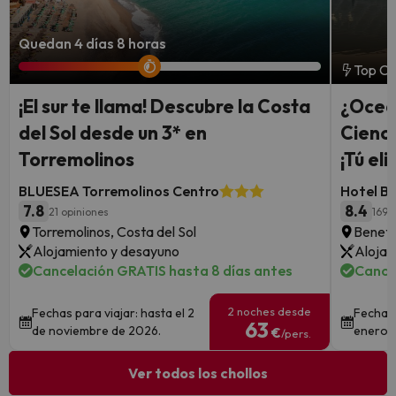
Quedan 4 días 8 horas
Top Ch
¡El sur te llama! Descubre la Costa
¿Ocea
del Sol desde un 3* en
Cienci
Torremolinos
¡Tú eli
BLUESEA Torremolinos Centro
Hotel B
7.8
8.4
21 opiniones
1691
Torremolinos, Costa del Sol
Benetú
Alojamiento y desayuno
Alojam
Cancelación GRATIS hasta 8 días antes
Cance
2 noches desde
Fechas para viajar: hasta el 2
Fechas 
63
de noviembre de 2026.
enero 
€
/pers.
Ver todos los chollos