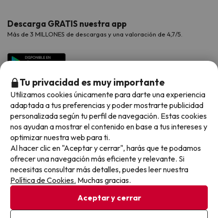
Hoteles Valencia
Puente de Agosto
Opiniones de nuestros clientes
Viajes con mascotas
Contáctanos
Descarga GRATIS nuestra app
Hoteles Galicia
Vacaciones en Agosto
Más de 3 MILLONES de descargas y una valoración de 4,7/5.
Viajes para grupos
Chollos con Todo Incluido
Preguntas frecuentes
Hoteles en Islas
Vacaciones en Septiembre
Chollos en la playa
Hoteles Salou
Vacaciones en Octubre
Chollos con Vuelo Incluido
Tu privacidad es muy importante
Vacaciones en Noviembre
Utilizamos cookies únicamente para darte una experiencia
Hoteles con toboganes
adaptada a tus preferencias y poder mostrarte publicidad
personalizada según tu perfil de navegación. Estas cookies
Selección de la Newsletter
nos ayudan a mostrar el contenido en base a tus intereses y
optimizar nuestra web para ti.
Métodos de pago disponibles
Los favoritos de nuestros clientes
Al hacer clic en "Aceptar y cerrar", harás que te podamos
ofrecer una navegación más eficiente y relevante. Si
necesitas consultar más detalles, puedes leer nuestra
Política de Cookies.
Muchas gracias.
Condiciones generales
Aceptar y cerrar
Privacidad datos
Política de cookies