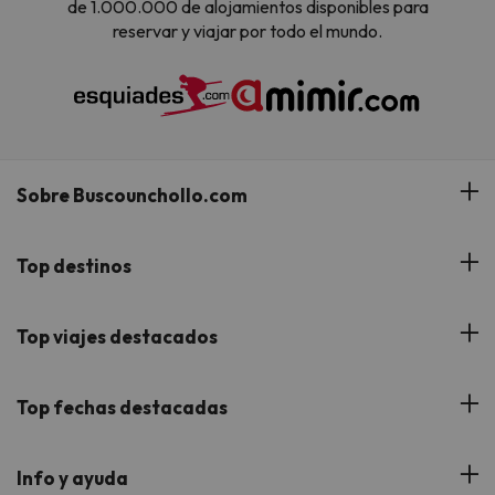
de 1.000.000 de alojamientos disponibles para
reservar y viajar por todo el mundo.
Sobre Buscounchollo.com
¿Quiénes somos?
Top destinos
Tarjeta Regalo
Hoteles Andalucía
Top viajes destacados
Buscounchollo en los medios
Hoteles Andorra
Blog
Viajes con Niños
Top fechas destacadas
Hoteles Cataluña
Web Corporativa
Viajes de Ciudad
Hoteles Portugal
Verano
Info y ayuda
Proveedores
Viajes de Novios