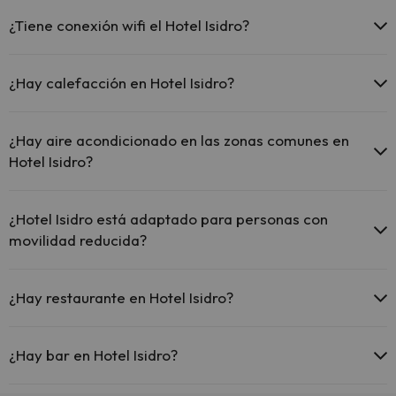
¿Tiene conexión wifi el Hotel Isidro?
El Hotel Isidro dispone de Wi-Fi.
¿Hay calefacción en Hotel Isidro?
Sí, Hotel Isidro tiene calefacción en las zonas comunes.
¿Hay aire acondicionado en las zonas comunes en
Hotel Isidro?
Sí, Hotel Isidro tiene aire acondicionado en las zonas comunes.
¿Hotel Isidro está adaptado para personas con
movilidad reducida?
Sí, Hotel Isidro está adaptado para personas con movilidad
reducida.
¿Hay restaurante en Hotel Isidro?
Sí, Hotel Isidro tiene restaurante.
¿Hay bar en Hotel Isidro?
Sí, Hotel Isidro tiene bar.