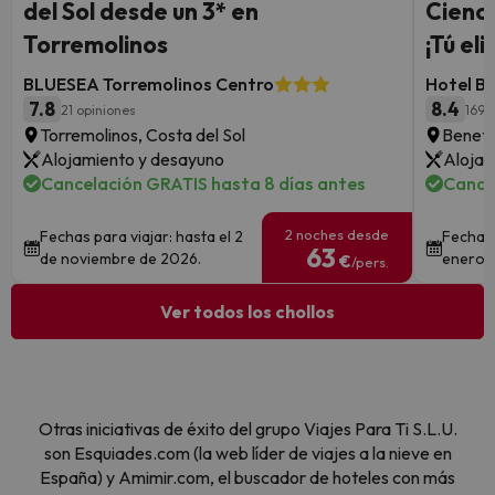
del Sol desde un 3* en
Cienci
Torremolinos
¡Tú eli
BLUESEA Torremolinos Centro
Hotel B
7.8
8.4
21 opiniones
1691
Torremolinos, Costa del Sol
Benetú
Alojamiento y desayuno
Alojam
Cancelación GRATIS hasta 8 días antes
Cance
2 noches desde
Fechas para viajar: hasta el 2
Fechas 
63
de noviembre de 2026.
enero 
€
/pers.
Ver todos los chollos
Otras iniciativas de éxito del grupo Viajes Para Ti S.L.U.
son Esquiades.com (la web líder de viajes a la nieve en
España) y Amimir.com, el buscador de hoteles con más