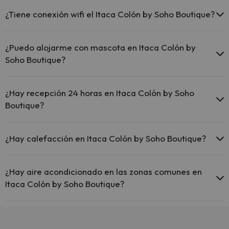
¿Tiene conexión wifi el Itaca Colón by Soho Boutique?
El Itaca Colón by Soho Boutique ofrece Wi-Fi gratuito en
todo el hotel.
¿Puedo alojarme con mascota en Itaca Colón by
El Itaca Colón by Soho Boutique ofrece Wi-Fi gratuito en
Soho Boutique?
zonas comunes.
El Itaca Colón by Soho Boutique dispone de Wi-Fi.
En Itaca Colón by Soho Boutique se admiten mascotas (previa
petición y de pago directo en hotel). Consulta las condiciones.
¿Hay recepción 24 horas en Itaca Colón by Soho
Boutique?
Sí, Itaca Colón by Soho Boutique tiene recepción 24 horas.
¿Hay calefacción en Itaca Colón by Soho Boutique?
Sí, Itaca Colón by Soho Boutique tiene calefacción en las zonas
comunes.
¿Hay aire acondicionado en las zonas comunes en
Itaca Colón by Soho Boutique?
Sí, Itaca Colón by Soho Boutique tiene aire acondicionado en las
zonas comunes.