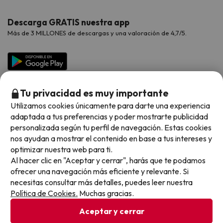
Hoteles Valencia
Puente de Agosto
Opiniones de nuestros clientes
Viajes con mascotas
Contáctanos
Descarga GRATIS nuestra app
Hoteles Galicia
Vacaciones en Agosto
Más de 3 MILLONES de descargas y una valoración de 4,7/5.
Viajes para grupos
Chollos con Todo Incluido
Preguntas frecuentes
Hoteles en Islas
Vacaciones en Septiembre
Chollos en la playa
Hoteles Salou
Vacaciones en Octubre
Chollos con Vuelo Incluido
Vacaciones en Noviembre
Tu privacidad es muy importante
Hoteles con toboganes
Utilizamos cookies únicamente para darte una experiencia
adaptada a tus preferencias y poder mostrarte publicidad
Selección de la Newsletter
personalizada según tu perfil de navegación. Estas cookies
nos ayudan a mostrar el contenido en base a tus intereses y
Métodos de pago disponibles
Los favoritos de nuestros clientes
optimizar nuestra web para ti.
Al hacer clic en "Aceptar y cerrar", harás que te podamos
ofrecer una navegación más eficiente y relevante. Si
necesitas consultar más detalles, puedes leer nuestra
Política de Cookies.
Muchas gracias.
Condiciones generales
Privacidad datos
Aceptar y cerrar
Política de cookies