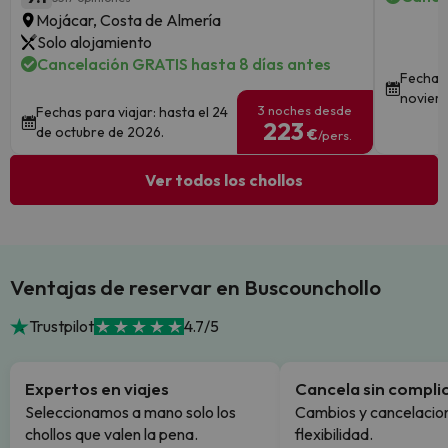
Mojácar, Costa de Almería
Solo alojamiento
Cancelación GRATIS hasta 8 días antes
Fechas 
noviem
3 noches desde
Fechas para viajar: hasta el 24
223
de octubre de 2026.
€
/pers.
Ver todos los chollos
Ventajas de reservar en Buscounchollo
Trustpilot
4.7/5
Expertos en viajes
Cancela sin compli
Seleccionamos a mano solo los
Cambios y cancelacion
chollos que valen la pena.
flexibilidad.