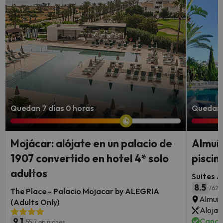
Quedan 7 días 0 horas
Quedan 
Mojácar: alójate en un palacio de
Almuñ
1907 convertido en hotel 4* solo
piscin
adultos
Suites A
8.5
762 
The Place - Palacio Mojacar by ALEGRIA
Almuñé
(Adults Only)
Alojam
9.1
Cance
5517 opiniones