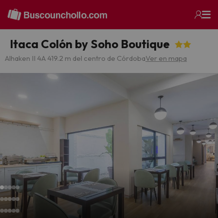
Itaca Colón by Soho Boutique
Alhaken II 4
A 419.2 m del centro de Córdoba
Ver en mapa