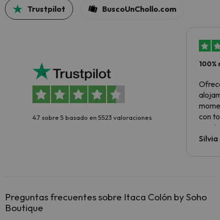
Trustpilot
BuscoUnChollo.com
100% 
Ofrec
alojam
momen
con to
4.7 sobre 5 basado en 5523 valoraciones
precio
Silvi
Preguntas frecuentes sobre Itaca Colón by Soho
Boutique