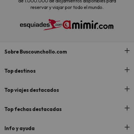
de 1.000.000 de alojamientos disponibles para
reservar y viajar por todo el mundo.
Sobre Buscounchollo.com
¿Quiénes somos?
Top destinos
Tarjeta Regalo
Hoteles Andalucía
Top viajes destacados
Buscounchollo en los medios
Hoteles Andorra
Blog
Viajes con Niños
Top fechas destacadas
Hoteles Cataluña
Web Corporativa
Viajes de Ciudad
Hoteles Portugal
Verano
Info y ayuda
Proveedores
Viajes de Novios