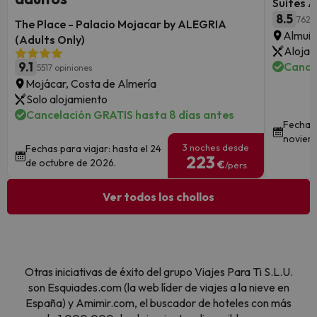
Suites A
8.5
762 
The Place - Palacio Mojacar by ALEGRIA
Almuñé
(Adults Only)
Alojam
9.1
Cance
5517 opiniones
Mojácar, Costa de Almería
Solo alojamiento
Cancelación GRATIS hasta 8 días antes
Fechas 
noviem
3 noches desde
Fechas para viajar: hasta el 24
223
de octubre de 2026.
€
/pers.
Ver todos los chollos
Otras iniciativas de éxito del grupo Viajes Para Ti S.L.U.
son Esquiades.com (la web líder de viajes a la nieve en
España) y Amimir.com, el buscador de hoteles con más