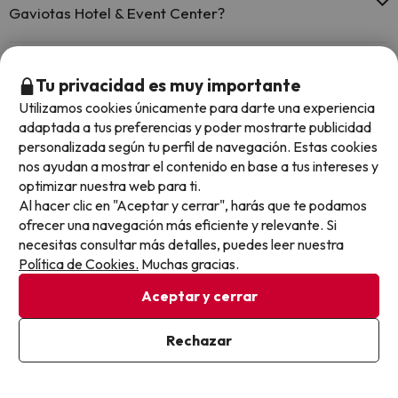
Gaviotas Hotel & Event Center?
Sí, Gaviotas Hotel & Event Center tiene aire acondicionado en las
zonas comunes.
¿Hay restaurante en Gaviotas Hotel & Event Center?
Tu privacidad es muy importante
Utilizamos cookies únicamente para darte una experiencia
Sí, Gaviotas Hotel & Event Center tiene restaurante.
adaptada a tus preferencias y poder mostrarte publicidad
¿Hay bar en Gaviotas Hotel & Event Center?
personalizada según tu perfil de navegación. Estas cookies
nos ayudan a mostrar el contenido en base a tus intereses y
Sí, Gaviotas Hotel & Event Center tiene bar.
optimizar nuestra web para ti.
Al hacer clic en "Aceptar y cerrar", harás que te podamos
Otros chollos en hoteles similares
ofrecer una navegación más eficiente y relevante. Si
necesitas consultar más detalles, puedes leer nuestra
Política de Cookies.
Muchas gracias.
Aceptar y cerrar
Rechazar