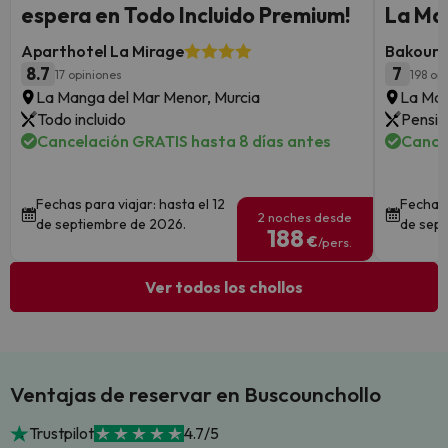
espera en Todo Incluido Premium!
La Ma
Aparthotel La Mirage
Bakour 
8.7
7
17 opiniones
198 op
La Manga del Mar Menor, Murcia
La Man
Todo incluido
Pensió
Cancelación GRATIS hasta 8 días antes
Cance
Fechas para viajar: hasta el 12
Fechas 
2 noches desde
de septiembre de 2026.
de sept
188
€
/pers.
Ver todos los chollos
Ventajas de reservar en Buscounchollo
Trustpilot
4.7/5