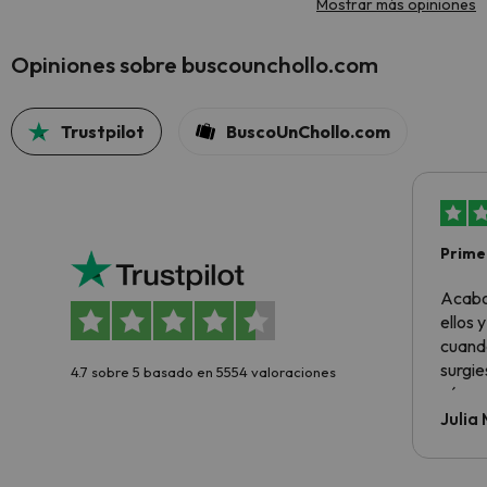
Mostrar más opiniones
Opiniones sobre buscounchollo.com
Trustpilot
BuscoUnChollo.com
Primer
sencil
Acabo
ellos 
cuando
surgie
4.7 sobre 5 basado en 5554 valoraciones
cómo s
todo v
Julia