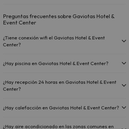
Preguntas frecuentes sobre Gaviotas Hotel &
Event Center
¿Tiene conexión wifi el Gaviotas Hotel & Event
Center?
El Gaviotas Hotel & Event Center ofrece Wi-Fi gratuito en
zonas comunes.
¿Hay piscina en Gaviotas Hotel & Event Center?
El Gaviotas Hotel & Event Center ofrece Wi-Fi de pago.
El Gaviotas Hotel & Event Center dispone de Wi-Fi.
Sí, Gaviotas Hotel & Event Center tiene piscina (este servicio puede
ser de pago) Aquí tienes más info sobre la piscina y otras
¿Hay recepción 24 horas en Gaviotas Hotel & Event
instalaciones.
Center?
Piscina al aire libre (temporada de verano)
Sí, Gaviotas Hotel & Event Center tiene recepción 24 horas.
¿Hay calefacción en Gaviotas Hotel & Event Center?
Sí, Gaviotas Hotel & Event Center tiene calefacción en las zonas
comunes.
¿Hay aire acondicionado en las zonas comunes en