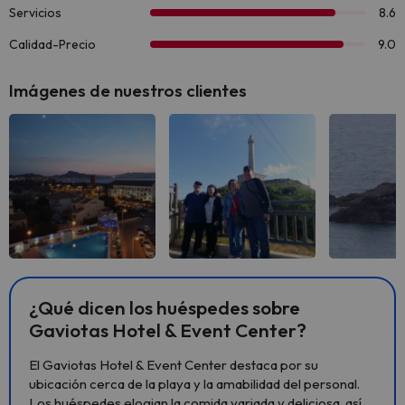
Imágenes de nuestros clientes
Ver todas
Ver todas
Ver 
¿Qué dicen los huéspedes sobre
Gaviotas Hotel & Event Center?
El Gaviotas Hotel & Event Center destaca por su
ubicación cerca de la playa y la amabilidad del personal.
Los huéspedes elogian la comida variada y deliciosa, así