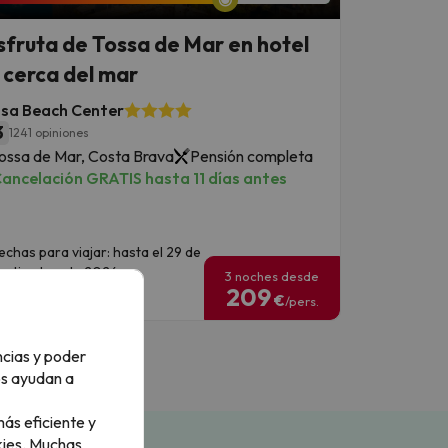
sfruta de Tossa de Mar en hotel
 cerca del mar
ssa Beach Center
3
1241 opiniones
ossa de Mar, Costa Brava
Pensión completa
ancelación GRATIS hasta 11 días antes
echas para viajar: hasta el 29 de
eptiembre de 2026.
3 noches desde
209
€
/pers.
ncias y poder
os ayudan a
ás eficiente y
ies.
Muchas