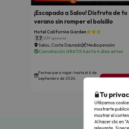
¡Escapada a Salou! Disfruta de tu
verano sin romper el bolsillo
Hotel California Garden
7.7
2517 opiniones
Salou, Costa Daurada
Media pensión
Cancelación GRATIS hasta 4 días antes
Fechas para viajar: hasta el 6 de
septiembre de 2026.
2 noches de
149
€
/pe
Tu priva
Utilizamos cookie
mostrarte publici
mostrar el conten
Al hacer clic en 
relevante. Si nec