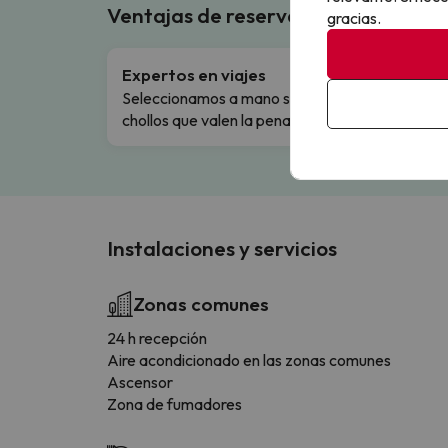
Ventajas de reservar en Buscouncho
gracias.
Expertos en viajes
Cance
Seleccionamos a mano solo los
Cambio
chollos que valen la pena.
flexibi
Instalaciones y servicios
Zonas comunes
24 h recepción
Aire acondicionado en las zonas comunes
Ascensor
Zona de fumadores