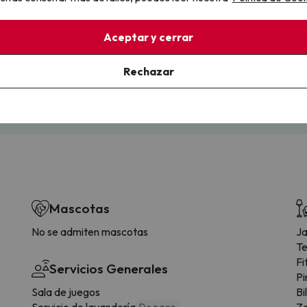
llo
Aceptar y cerrar
la sin complicaciones
Paga a tu ritmo
s y cancelaciones con total
Fracciona o financia tu viaje.
Rechazar
lidad.
Reserva ahora, paga luego.
Mascotas
No se admiten mascotas
Ja
Te
Fi
Servicios Generales
Pi
Sala de juegos
Bi
Servicio de lavandería
Zo
De pago