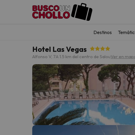
Destinos
Temátic
Hotel Las Vegas
Alfonso V, 7
A 1.5 km del centro de Salou
Ver en map