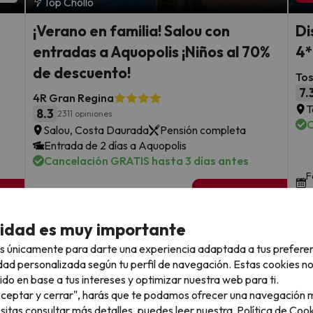
Top Chollo
¡Verano en familia! Salou con
Di
entradas a Aquopolis ¡Niños al 70%
4*
de descuento!
To
7.
4R Gran Regina
T
8.3
2311 opiniones
C
Salou, Costa Daurada
Pensión completa
Entrada de 2 días a Aquopolis
Cancelación GRATIS hasta 3 días antes
F
s
sde
5 noches desde
Fechas para viajar: hasta el 25 de
309
octubre de 2026.
€
rs.
/pers.
cidad es muy importante
Ver todos los chollos
s únicamente para darte una experiencia adaptada a tus prefere
dad personalizada según tu perfil de navegación. Estas cookies n
ido en base a tus intereses y optimizar nuestra web para ti.
"Aceptar y cerrar", harás que te podamos ofrecer una navegación m
esitas consultar más detalles, puedes leer nuestra
Política de Cook