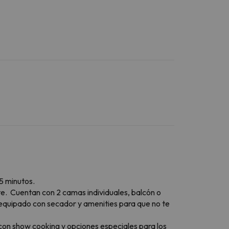
 5 minutos.
te. Cuentan con 2 camas individuales, balcón o
 equipado con secador y amenities para que no te
 con show cooking y opciones especiales para los