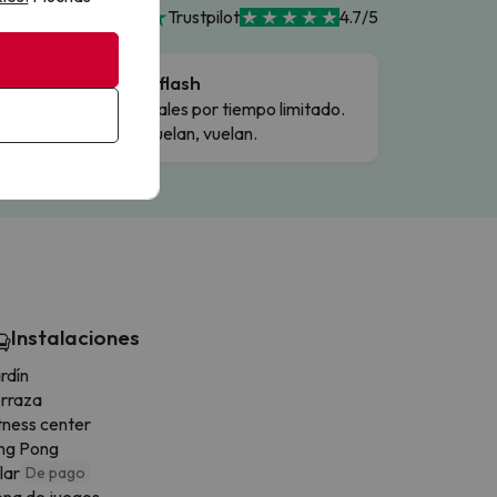
Trustpilot
4.7/5
Ofertas flash
Precios reales por tiempo limitado.
Cuando vuelan, vuelan.
Instalaciones
rdín
rraza
tness center
ng Pong
llar
De pago
na de juegos