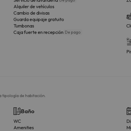
Alquiler de vehículos
Cambio de divisas
Guarda equipaje gratuito
Tumbonas
Cl
Caja fuerte en recepción
De pago
Pi
 tipología de habitación.
Baño
WC
Di
Amenities
Mi