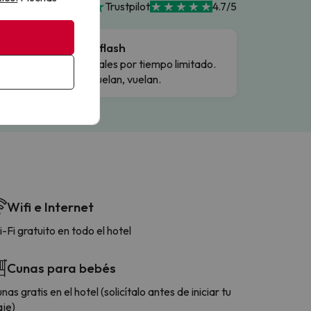
Trustpilot
4.7/5
Ofertas flash
Precios reales por tiempo limitado.
Cuando vuelan, vuelan.
Wifi e Internet
-Fi gratuito en todo el hotel
Cunas para bebés
nas gratis en el hotel (solicítalo antes de iniciar tu
aje)