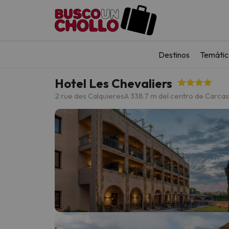
Destinos
Temátic
Hotel Les Chevaliers
2 rue des Calquieres
A 338.7 m del centro de Carca