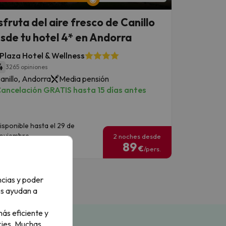
sfruta del aire fresco de Canillo
sde tu hotel 4* en Andorra
 Plaza Hotel & Wellness
4
3265 opiniones
anillo, Andorra
Media pensión
ancelación GRATIS hasta 15 días antes
isponible hasta el 29 de
oviembre.
2 noches desde
89
€
/pers.
ncias y poder
os ayudan a
ás eficiente y
ies.
Muchas