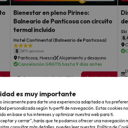
to
Bienestar en pleno Pirineo:
Di
Balneario de Panticosa con circuito
de
termal incluido
Ski
8.
Hotel Continental (Balneario de Panticosa)
C
8
C
5873 opiniones
Panticosa, Huesca
Alojamiento y desayuno
Cancelación GRATIS hasta 9 días antes
D
n
sde
1 noche desde
Fechas para viajar: hasta el 1 de
59
diciembre de 2026.
€
rs.
/pers.
cidad es muy importante
Ver todos los chollos
s únicamente para darte una experiencia adaptada a tus prefere
dad personalizada según tu perfil de navegación. Estas cookies n
ido en base a tus intereses y optimizar nuestra web para ti.
"Aceptar y cerrar", harás que te podamos ofrecer una navegación m
esitas consultar más detalles, puedes leer nuestra
Política de Cook