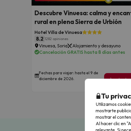
Descubre Vinuesa: calma y encan
rural en plena Sierra de Urbión
Hotel Villa de Vinuesa
8.2
1282 opiniones
Vinuesa, Soria
Alojamiento y desayuno
Cancelación GRATIS hasta 8 días antes
Fechas para viajar: hasta el 9 de
diciembre de 2026.
1 noche de
19
€
/pe
Tu priva
Utilizamos cookie
mostrarte publici
mostrar el conten
Al hacer clic en 
relevante. Si nec