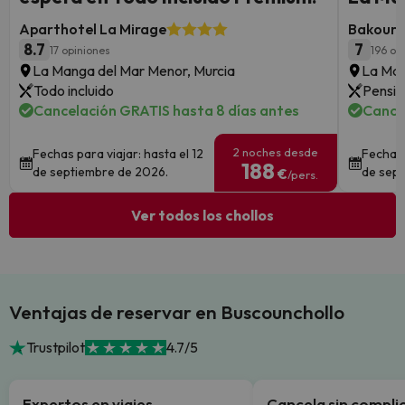
Aparthotel La Mirage
Bakour 
8.7
7
17 opiniones
196 op
La Manga del Mar Menor, Murcia
La Man
Todo incluido
Pensió
Cancelación GRATIS hasta 8 días antes
Cance
2 noches desde
Fechas para viajar: hasta el 12
Fechas 
188
de septiembre de 2026.
de sept
€
/pers.
Ver todos los chollos
Ventajas de reservar en Buscounchollo
Trustpilot
4.7/5
Expertos en viajes
Cancela sin compli