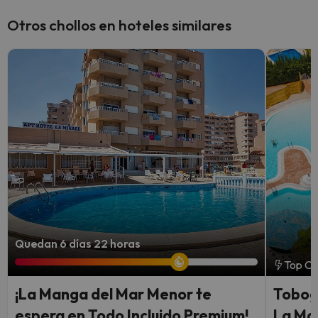
Otros chollos en hoteles similares
Quedan 6 días 22 horas
Top Ch
¡La Manga del Mar Menor te
Toboga
espera en Todo Incluido Premium!
La Ma