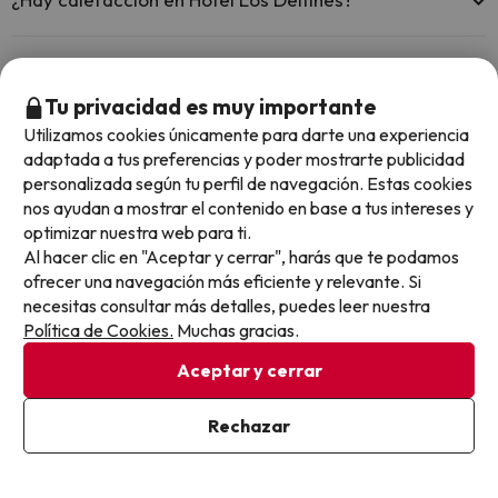
Sí, Hotel Los Delfines tiene calefacción en las zonas comunes.
¿Hay aire acondicionado en las zonas comunes en
Hotel Los Delfines?
Tu privacidad es muy importante
Utilizamos cookies únicamente para darte una experiencia
Sí, Hotel Los Delfines tiene aire acondicionado en las zonas
adaptada a tus preferencias y poder mostrarte publicidad
comunes.
¿Hay restaurante en Hotel Los Delfines?
personalizada según tu perfil de navegación. Estas cookies
nos ayudan a mostrar el contenido en base a tus intereses y
Sí, Hotel Los Delfines tiene restaurante.
optimizar nuestra web para ti.
¿Hay bar en Hotel Los Delfines?
Al hacer clic en "Aceptar y cerrar", harás que te podamos
ofrecer una navegación más eficiente y relevante. Si
Sí, Hotel Los Delfines tiene bar.
necesitas consultar más detalles, puedes leer nuestra
Política de Cookies.
Muchas gracias.
Otros chollos en hoteles similares
Aceptar y cerrar
Rechazar