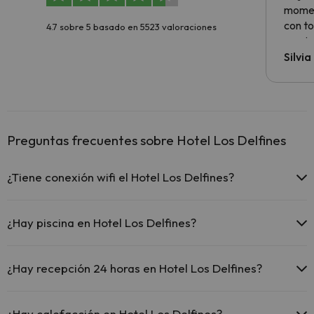
momen
con to
4.7 sobre 5 basado en 5523 valoraciones
precio
Silvi
Preguntas frecuentes sobre Hotel Los Delfines
¿Tiene conexión wifi el Hotel Los Delfines?
El Hotel Los Delfines ofrece Wi-Fi gratuito en zonas
comunes.
¿Hay piscina en Hotel Los Delfines?
El Hotel Los Delfines dispone de Wi-Fi.
Sí, Hotel Los Delfines tiene piscina (este servicio puede ser de
pago) Aquí tienes más info sobre la piscina y otras instalaciones.
¿Hay recepción 24 horas en Hotel Los Delfines?
Piscina al aire libre (temporada de verano)
Sí, Hotel Los Delfines tiene recepción 24 horas.
¿Hay calefacción en Hotel Los Delfines?