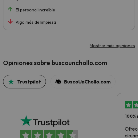
El personal increíble
Algo más de limpieza
Mostrar más opiniones
Opiniones sobre buscounchollo.com
Trustpilot
BuscoUnChollo.com
100% 
Ofrec
alojam