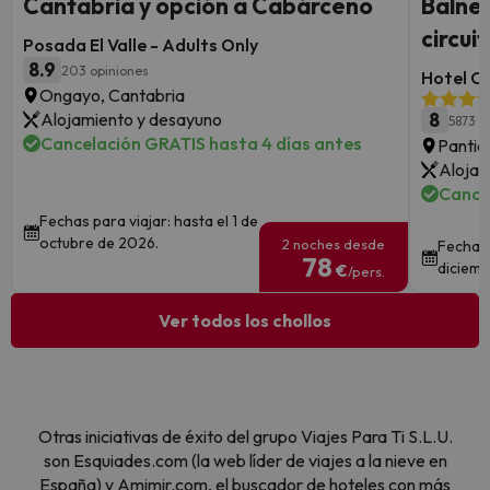
Cantabria y opción a Cabárceno
Balnea
circui
Posada El Valle - Adults Only
8.9
203 opiniones
Hotel Co
Ongayo, Cantabria
Alojamiento y desayuno
8
5873 o
Cancelación GRATIS hasta 4 días antes
Pantic
Alojam
Cance
Fechas para viajar: hasta el 1 de
octubre de 2026.
2 noches desde
Fechas 
78
diciemb
€
/pers.
Ver todos los chollos
Otras iniciativas de éxito del grupo Viajes Para Ti S.L.U.
son Esquiades.com (la web líder de viajes a la nieve en
España) y Amimir.com, el buscador de hoteles con más