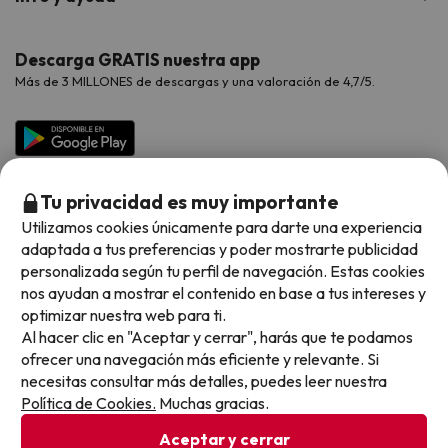
Proveedores
Viajes de Novios
Hoteles Valencia
Puente de Agosto
Opiniones de nuestros clientes
Viajes con mascotas
Contáctanos
Descarga GRATIS nuestra app
Hoteles Galicia
Vacaciones en Agosto
Más de 3 MILLONES de descargas y una valoración de 4,7/5.
Viajes para grupos
Chollos con Todo Incluido
Preguntas frecuentes
Hoteles en Islas
Vacaciones en Septiembre
Chollos en la playa
Hoteles Salou
Vacaciones en Octubre
Chollos con Vuelo Incluido
Vacaciones en Noviembre
Tu privacidad es muy importante
Hoteles con toboganes
Utilizamos cookies únicamente para darte una experiencia
adaptada a tus preferencias y poder mostrarte publicidad
Selección de la Newsletter
personalizada según tu perfil de navegación. Estas cookies
nos ayudan a mostrar el contenido en base a tus intereses y
Métodos de pago disponibles
Los favoritos de nuestros clientes
optimizar nuestra web para ti.
Al hacer clic en "Aceptar y cerrar", harás que te podamos
ofrecer una navegación más eficiente y relevante. Si
necesitas consultar más detalles, puedes leer nuestra
Política de Cookies.
Muchas gracias.
Condiciones generales
Privacidad datos
Aceptar y cerrar