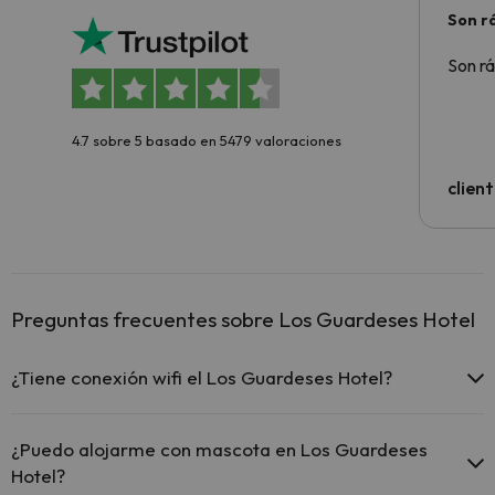
Son rá
Son rá
4.7 sobre 5 basado en 5479 valoraciones
clien
Preguntas frecuentes sobre Los Guardeses Hotel
¿Tiene conexión wifi el Los Guardeses Hotel?
El Los Guardeses Hotel ofrece Wi-Fi gratuito en todo el hotel.
¿Puedo alojarme con mascota en Los Guardeses
Hotel?