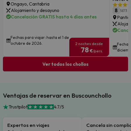
Ongayo, Cantabria
Alojamiento y desayuno
8
5873 o
Cancelación GRATIS hasta 4 días antes
Pantic
Alojam
Cance
Fechas para viajar: hasta el 1 de
octubre de 2026.
2 noches desde
Fechas 
78
diciemb
€
/pers.
Ver todos los chollos
Ventajas de reservar en Buscounchollo
Trustpilot
4.7/5
Expertos en viajes
Cancela sin compli