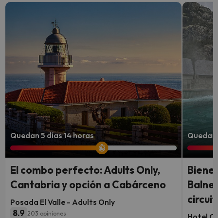
Quedan 5 días 14 horas
Quedan 6
El combo perfecto: Adults Only,
Bienes
Cantabria y opción a Cabárceno
Balnea
circui
Posada El Valle - Adults Only
8.9
203 opiniones
Hotel Co