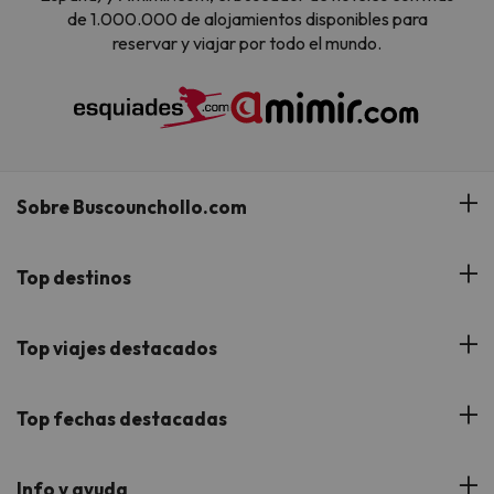
de 1.000.000 de alojamientos disponibles para
reservar y viajar por todo el mundo.
Sobre Buscounchollo.com
¿Quiénes somos?
Top destinos
Tarjeta Regalo
Hoteles Andalucía
Top viajes destacados
Buscounchollo en los medios
Hoteles Andorra
Blog
Viajes con Niños
Top fechas destacadas
Hoteles Cataluña
Web Corporativa
Viajes de Ciudad
Hoteles Portugal
Verano
Info y ayuda