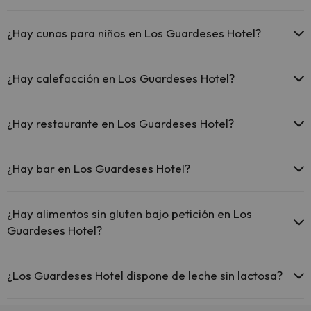
En Los Guardeses Hotel se admiten mascotas (previa petición y de
pago directo en hotel). Consulta las condiciones.
¿Hay cunas para niños en Los Guardeses Hotel?
El Los Guardeses Hotel dispone de cunas de pago directo en hotel
(solicítalo antes de iniciar tu viaje).
¿Hay calefacción en Los Guardeses Hotel?
Sí, Los Guardeses Hotel tiene calefacción en las zonas comunes.
¿Hay restaurante en Los Guardeses Hotel?
Sí, Los Guardeses Hotel tiene restaurante.
¿Hay bar en Los Guardeses Hotel?
Sí, Los Guardeses Hotel tiene bar.
¿Hay alimentos sin gluten bajo petición en Los
Guardeses Hotel?
Sí, Los Guardeses Hotel dispone de alimentos sin gluten bajo
petición.
¿Los Guardeses Hotel dispone de leche sin lactosa?
Sí, Los Guardeses Hotel tiene leche sin lactosa bajo petición.