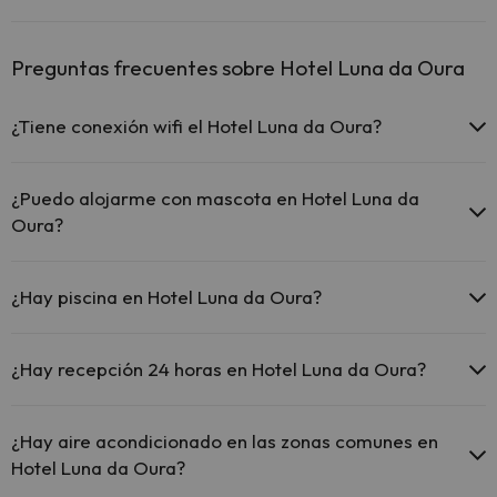
Preguntas frecuentes sobre Hotel Luna da Oura
¿Tiene conexión wifi el Hotel Luna da Oura?
El Hotel Luna da Oura ofrece Wi-Fi gratuito en zonas comunes.
¿Puedo alojarme con mascota en Hotel Luna da
Oura?
En Hotel Luna da Oura no se admiten mascotas.
¿Hay piscina en Hotel Luna da Oura?
Sí, Hotel Luna da Oura tiene piscina (este servicio puede ser de
pago) Aquí tienes más info sobre la piscina y otras instalaciones.
¿Hay recepción 24 horas en Hotel Luna da Oura?
Piscina al aire libre (temporada de verano)
Sí, Hotel Luna da Oura tiene recepción 24 horas.
¿Hay aire acondicionado en las zonas comunes en
Hotel Luna da Oura?