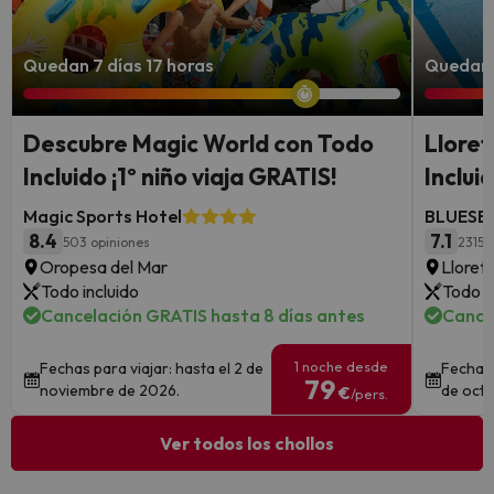
Quedan 7 días 17 horas
Quedan 
Descubre Magic World con Todo
Lloret
Incluido ¡1º niño viaja GRATIS!
Inclui
Magic Sports Hotel
BLUESEA
8.4
7.1
503 opiniones
2315 
Oropesa del Mar
Lloret
Todo incluido
Todo i
Cancelación GRATIS hasta 8 días antes
Cance
1 noche desde
Fechas para viajar: hasta el 2 de
Fechas 
79
noviembre de 2026.
de octu
€
/pers.
Ver todos los chollos