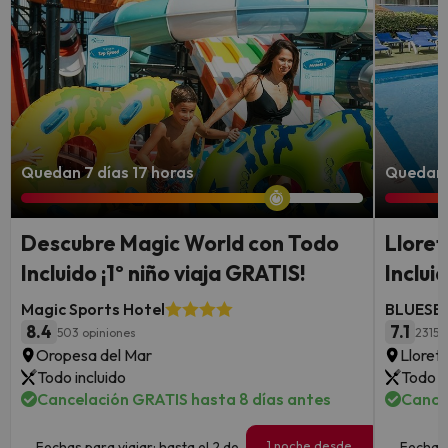
Quedan 7 días 17 horas
Quedan 
Descubre Magic World con Todo
Lloret
Incluido ¡1º niño viaja GRATIS!
Inclui
Magic Sports Hotel
BLUESEA
8.4
7.1
503 opiniones
2315 
Oropesa del Mar
Lloret
Todo incluido
Todo i
Cancelación GRATIS hasta 8 días antes
Cance
1 noche desde
Fechas para viajar: hasta el 2 de
Fechas 