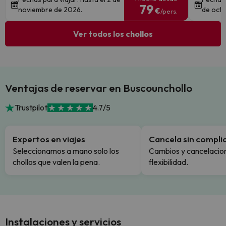
79
noviembre de 2026.
de octu
€
/pers.
Ver todos los chollos
Ventajas de reservar en Buscounchollo
Trustpilot
4.7/5
Expertos en viajes
Cancela sin compli
Seleccionamos a mano solo los
Cambios y cancelacion
chollos que valen la pena.
flexibilidad.
Instalaciones y servicios