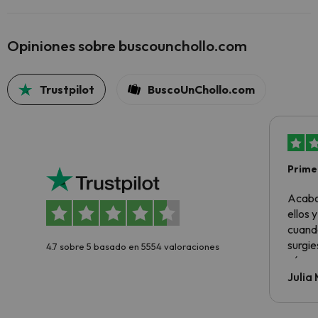
Opiniones sobre buscounchollo.com
Trustpilot
BuscoUnChollo.com
Primer
sencil
Acabo
ellos 
cuando
surgie
4.7 sobre 5 basado en 5554 valoraciones
cómo s
todo v
Julia