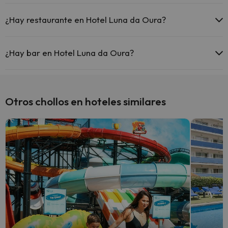
Sí, Hotel Luna da Oura tiene aire acondicionado en las zonas
comunes.
¿Hay restaurante en Hotel Luna da Oura?
Sí, Hotel Luna da Oura tiene restaurante.
¿Hay bar en Hotel Luna da Oura?
Sí, Hotel Luna da Oura tiene bar.
Otros chollos en hoteles similares