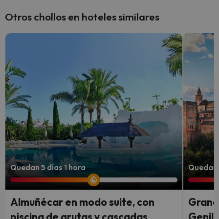
Otros chollos en hoteles similares
Quedan 5 días 1 hora
Quedan 4
Almuñécar en modo suite, con
Granad
piscina de grutas y cascadas
Genil 