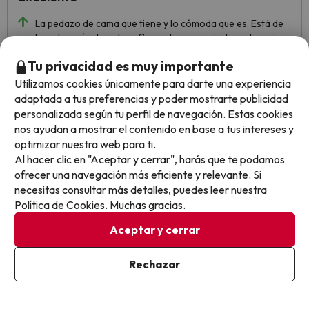
La pedazo de cama que tiene y lo cómoda que es. Está de
lujo, después de patear Granada se convierte en tu mejor
aliada.
Tu privacidad es muy importante
Utilizamos cookies únicamente para darte una experiencia
adaptada a tus preferencias y poder mostrarte publicidad
Mostrar más opiniones
personalizada según tu perfil de navegación. Estas cookies
nos ayudan a mostrar el contenido en base a tus intereses y
Opiniones sobre buscounchollo.com
optimizar nuestra web para ti.
Al hacer clic en "Aceptar y cerrar", harás que te podamos
ofrecer una navegación más eficiente y relevante. Si
Trustpilot
BuscoUnChollo.com
necesitas consultar más detalles, puedes leer nuestra
Política de Cookies.
Muchas gracias.
Aceptar y cerrar
Buena
Rechazar
aloja
He ut
veces,