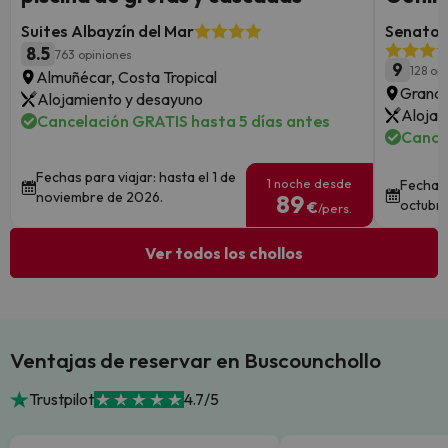
Suites Albayzín del Mar
Senator 
8.5
763 opiniones
9
128 op
Almuñécar, Costa Tropical
Grana
Alojamiento y desayuno
Alojam
Cancelación GRATIS hasta 5 días antes
Cance
Fechas para viajar: hasta el 1 de
1 noche desde
Fechas 
noviembre de 2026.
89
octubre
€
/pers.
Ver todos los chollos
Ventajas de reservar en Buscounchollo
Trustpilot
4.7/5