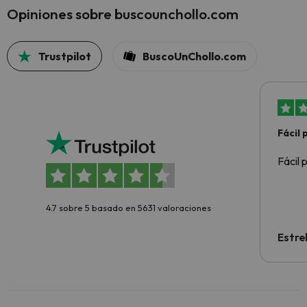
Opiniones sobre buscounchollo.com
Trustpilot
BuscoUnChollo.com
Fácil
Fácil 
4.7 sobre 5 basado en 5631 valoraciones
Estre