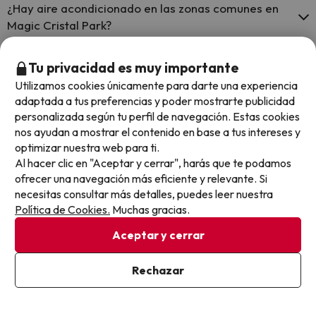
¿Hay aire acondicionado en las zonas comunes en
Magic Cristal Park?
Sí, Magic Cristal Park tiene aire acondicionado en las zonas
Tu privacidad es muy importante
comunes.
¿Hay restaurante en Magic Cristal Park?
Utilizamos cookies únicamente para darte una experiencia
adaptada a tus preferencias y poder mostrarte publicidad
Sí, Magic Cristal Park tiene restaurante.
personalizada según tu perfil de navegación. Estas cookies
nos ayudan a mostrar el contenido en base a tus intereses y
Otros chollos en hoteles similares
optimizar nuestra web para ti.
Al hacer clic en "Aceptar y cerrar", harás que te podamos
ofrecer una navegación más eficiente y relevante. Si
necesitas consultar más detalles, puedes leer nuestra
Política de Cookies.
Muchas gracias.
Aceptar y cerrar
Rechazar