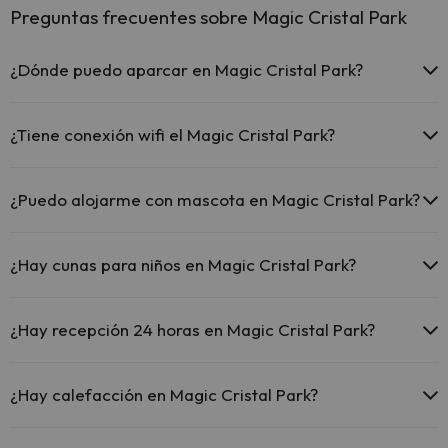
Preguntas frecuentes sobre Magic Cristal Park
¿Dónde puedo aparcar en Magic Cristal Park?
Si te alojas en Magic Cristal Park tienes estas posibilidades de
aparcamiento (bajo disponibilidad):
¿Tiene conexión wifi el Magic Cristal Park?
Parking interior de pago
El Magic Cristal Park ofrece Wi-Fi gratuito en zonas
comunes.
¿Puedo alojarme con mascota en Magic Cristal Park?
El Magic Cristal Park dispone de Wi-Fi.
En Magic Cristal Park no se admiten mascotas.
¿Hay cunas para niños en Magic Cristal Park?
El Magic Cristal Park dispone de cunas de pago directo en hotel
(solicítalo antes de iniciar tu viaje).
¿Hay recepción 24 horas en Magic Cristal Park?
Sí, Magic Cristal Park tiene recepción 24 horas.
¿Hay calefacción en Magic Cristal Park?
Sí, Magic Cristal Park tiene calefacción en las zonas comunes.