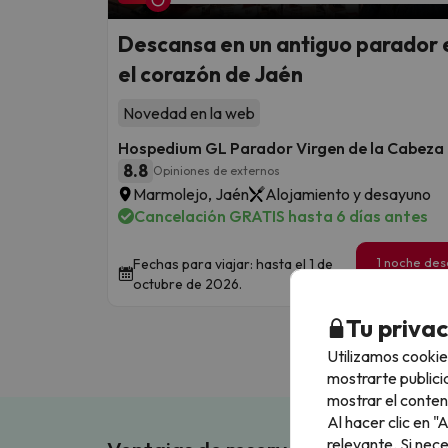
Descansa en un antiguo parador 
el corazón de Jaén
Novedad en la web
Hospedium GL Parador Virgen de la Cabeza
8.8
Opiniones de externos
Marmolejo, Jaén
Alojamiento y desayuno
Cancelación GRATIS hasta 6 días antes
1 noche de
Fechas para viajar: hasta el 1 de
39
octubre de 2026.
€
/pe
Tu priva
Utilizamos cookie
mostrarte publici
mostrar el conten
Al hacer clic en 
relevante. Si nec