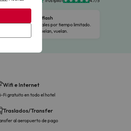
Trustpilot
4.7/5
Ofertas flash
Precios reales por tiempo limitado.
Cuando vuelan, vuelan.
Wifi e Internet
-Fi gratuito en todo el hotel
Traslados/Transfer
ansfer al aeropuerto de pago