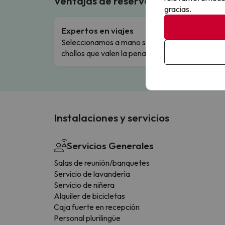
Ventajas de reservar en Buscouncho
gracias.
Expertos en viajes
Cance
Seleccionamos a mano solo los
Cambio
chollos que valen la pena.
flexibi
Instalaciones y servicios
Servicios Generales
Salas de reunión/banquetes
Servicio de lavandería
Servicio de niñera
Alquiler de bicicletas
Caja fuerte en recepción
Personal plurilingüe