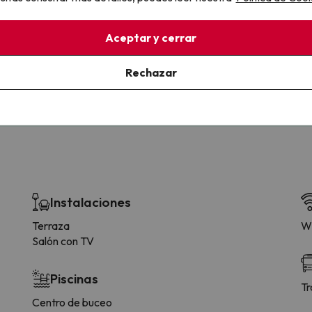
llo
Aceptar y cerrar
la sin complicaciones
Paga a tu ritmo
s y cancelaciones con total
Fracciona o financia tu viaje.
Rechazar
lidad.
Reserva ahora, paga luego.
Instalaciones
Terraza
Wi
Salón con TV
Piscinas
Tr
Centro de buceo