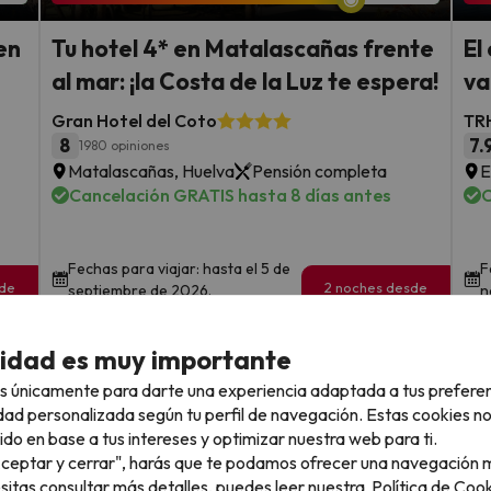
en
Tu hotel 4* en Matalascañas frente
El
al mar: ¡la Costa de la Luz te espera!
va
Gran Hotel del Coto
TRH
8
7.
1980 opiniones
Matalascañas, Huelva
Pensión completa
E
Cancelación GRATIS hasta 8 días antes
C
Fechas para viajar: hasta el 5 de
F
sde
2 noches desde
septiembre de 2026.
n
219
€
rs.
/pers.
cidad es muy importante
Ver todos los chollos
s únicamente para darte una experiencia adaptada a tus prefere
dad personalizada según tu perfil de navegación. Estas cookies n
ido en base a tus intereses y optimizar nuestra web para ti.
"Aceptar y cerrar", harás que te podamos ofrecer una navegación m
esitas consultar más detalles, puedes leer nuestra
Política de Cook