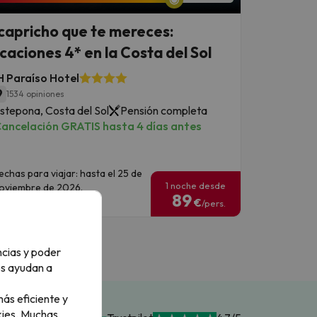
 capricho que te mereces:
caciones 4* en la Costa del Sol
 Paraíso Hotel
9
1534 opiniones
stepona, Costa del Sol
Pensión completa
ancelación GRATIS hasta 4 días antes
echas para viajar: hasta el 25 de
1 noche desde
oviembre de 2026.
89
€
/pers.
ncias y poder
os ayudan a
ás eficiente y
ies.
Muchas