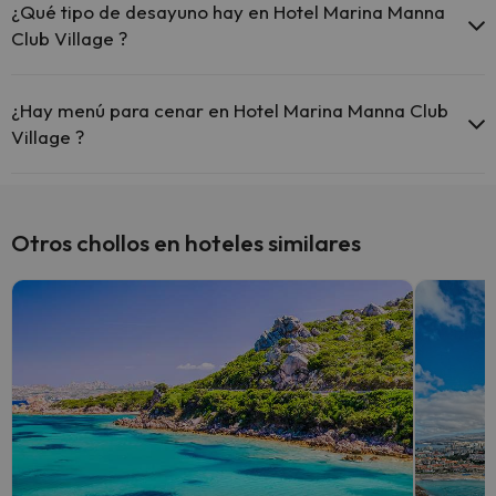
¿Qué tipo de desayuno hay en Hotel Marina Manna
Club Village ?
Si te alojas en Hotel Marina Manna Club Village podrás disfrutar de
un desayuno tipo buffet.
¿Hay menú para cenar en Hotel Marina Manna Club
Village ?
Si te alojas en Hotel Marina Manna Club Village podrás disfrutar de
cena tipo menú.
Otros chollos en hoteles similares