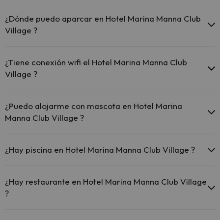
¿Dónde puedo aparcar en Hotel Marina Manna Club
Village ?
Si te alojas en Hotel Marina Manna Club Village tienes estas
posibilidades de aparcamiento (bajo disponibilidad):
¿Tiene conexión wifi el Hotel Marina Manna Club
Village ?
Parking exterior gratuito
El Hotel Marina Manna Club Village ofrece Wi-Fi gratuito en zonas
comunes.
¿Puedo alojarme con mascota en Hotel Marina
Manna Club Village ?
En Hotel Marina Manna Club Village se admiten mascotas gratis
(previa petición). Consulta las condiciones.
¿Hay piscina en Hotel Marina Manna Club Village ?
Sí, Hotel Marina Manna Club Village tiene piscina (este servicio
puede ser de pago) Aquí tienes más info sobre la piscina y otras
¿Hay restaurante en Hotel Marina Manna Club Village
instalaciones.
?
Piscina al aire libre (temporada de verano)
Sí, Hotel Marina Manna Club Village tiene restaurante.