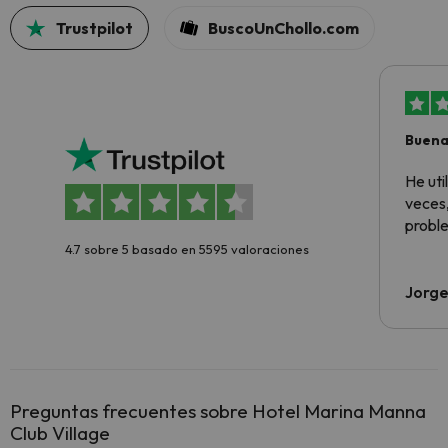
Trustpilot
BuscoUnChollo.com
Buena
aloja
He ut
veces,
proble
4.7 sobre 5 basado en 5595 valoraciones
Jorge
Preguntas frecuentes sobre Hotel Marina Manna
Club Village