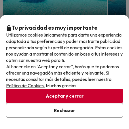
Quedan 2 días 16 horas
Quedan 2
Tu privacidad es muy importante
Utilizamos cookies únicamente para darte una experiencia
adaptada a tus preferencias y poder mostrarte publicidad
Cruza el Mediterráneo: Cerdeña
El via
personalizada según tu perfil de navegación. Estas cookies
con ferry incluido
hotel 
nos ayudan a mostrar el contenido en base a tus intereses y
optimizar nuestra web para ti.
Borgo di Badesi
BLUESEA
Al hacer clic en "Aceptar y cerrar", harás que te podamos
7.6
6.8
255 opiniones
210 
ofrecer una navegación más eficiente y relevante. Si
Badesi, Italia
Callao
necesitas consultar más detalles, puedes leer nuestra
Solo alojamiento
Todo i
Política de Cookies.
Muchas gracias.
Ferry desde Barcelona
Cance
Cancelación GRATIS hasta 16 días antes
Aceptar y cerrar
Fechas 
Fechas para viajar: del 29 de
8 noches desde
Rechazar
noviem
agosto al 21 de septiembre de
249
€
/pers.
2026
Ver todos los chollos