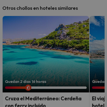
Otros chollos en hoteles similares
Quedan 2 días 16 horas
Quedan 2
Cruza el Mediterráneo: Cerdeña
El via
con ferry incluido
hotel 