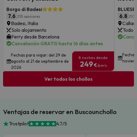
Borgo di Badesi
BLUESEA
7.6
6.8
255 opiniones
210 
Badesi, Italia
Callao
Solo alojamiento
Todo i
Ferry desde Barcelona
Cance
Cancelación GRATIS hasta 16 días antes
Fechas 
Fechas para viajar: del 29 de
8 noches desde
noviem
agosto al 21 de septiembre de
249
€
/pers.
2026
Ver todos los chollos
Ventajas de reservar en Buscounchollo
Trustpilot
4.7/5