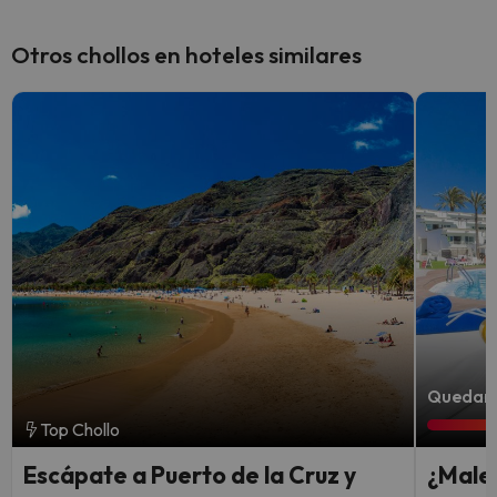
Otros chollos en hoteles similares
Quedan 5
Top Chollo
Escápate a Puerto de la Cruz y
¿Male