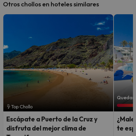
Otros chollos en hoteles similares
Quedan 5
Top Chollo
Escápate a Puerto de la Cruz y
¿Male
disfruta del mejor clima de
te esp