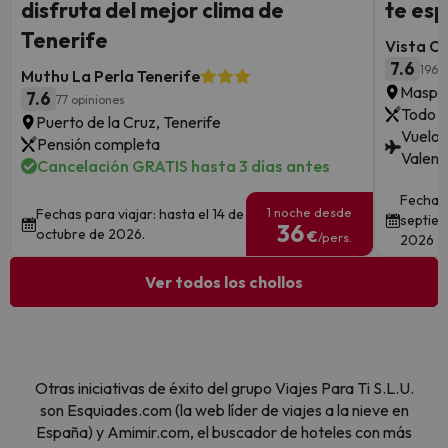
disfruta del mejor clima de
te esp
Tenerife
Vista O
7.6
196 
Muthu La Perla Tenerife
Maspal
7.6
77 opiniones
Todo i
Puerto de la Cruz, Tenerife
Vuelos
Pensión completa
Valenci
Cancelación GRATIS hasta 3 días antes
Fechas 
1 noche desde
Fechas para viajar: hasta el 14 de
septiem
36
octubre de 2026.
€
/pers.
2026
Ver todos los chollos
Otras iniciativas de éxito del grupo Viajes Para Ti S.L.U.
son Esquiades.com (la web líder de viajes a la nieve en
España) y Amimir.com, el buscador de hoteles con más