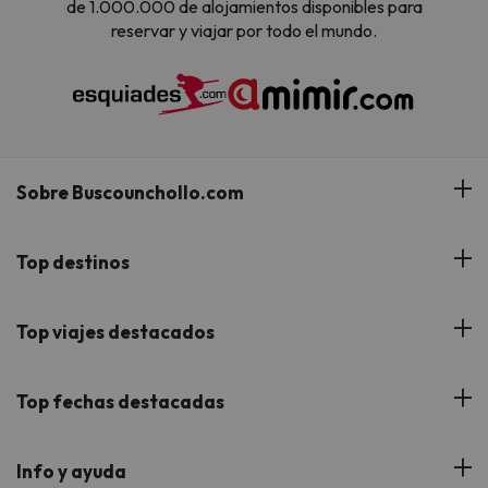
de 1.000.000 de alojamientos disponibles para
reservar y viajar por todo el mundo.
Sobre Buscounchollo.com
¿Quiénes somos?
Top destinos
Tarjeta Regalo
Hoteles Andalucía
Top viajes destacados
Buscounchollo en los medios
Hoteles Andorra
Blog
Viajes con Niños
Top fechas destacadas
Hoteles Cataluña
Web Corporativa
Viajes de Ciudad
Hoteles Portugal
Verano
Info y ayuda
Proveedores
Viajes de Novios