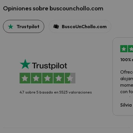
Opiniones sobre buscounchollo.com
Trustpilot
BuscoUnChollo.com
100% 
Ofrec
alojam
momen
con to
4.7 sobre 5 basado en 5523 valoraciones
precio
Silvi