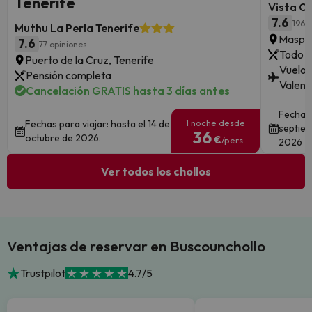
Tenerife
Vista O
7.6
196 
Muthu La Perla Tenerife
Maspal
7.6
77 opiniones
Todo i
Puerto de la Cruz, Tenerife
Vuelos
Pensión completa
Valenci
Cancelación GRATIS hasta 3 días antes
Fechas 
1 noche desde
Fechas para viajar: hasta el 14 de
septiem
36
octubre de 2026.
€
/pers.
2026
Ver todos los chollos
Ventajas de reservar en Buscounchollo
Trustpilot
4.7/5