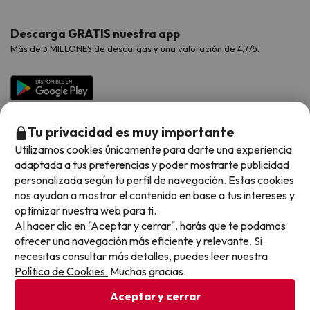
Hoteles Valencia
Puente de Agosto
Opiniones de nuestros clientes
Viajes con mascotas
Contáctanos
Descarga GRATIS nuestra app
Hoteles Galicia
Vacaciones en Agosto
Más de 3 MILLONES de descargas y una valoración de 4,7/5.
Viajes para grupos
Chollos con Todo Incluido
Preguntas frecuentes
Hoteles en Islas
Vacaciones en Septiembre
Chollos en la playa
Hoteles Salou
Vacaciones en Octubre
Chollos con Vuelo Incluido
Vacaciones en Noviembre
Tu privacidad es muy importante
Hoteles con toboganes
Utilizamos cookies únicamente para darte una experiencia
adaptada a tus preferencias y poder mostrarte publicidad
Selección de la Newsletter
personalizada según tu perfil de navegación. Estas cookies
nos ayudan a mostrar el contenido en base a tus intereses y
Métodos de pago disponibles
Los favoritos de nuestros clientes
optimizar nuestra web para ti.
Al hacer clic en "Aceptar y cerrar", harás que te podamos
ofrecer una navegación más eficiente y relevante. Si
necesitas consultar más detalles, puedes leer nuestra
Política de Cookies.
Muchas gracias.
Condiciones generales
Privacidad datos
Aceptar y cerrar