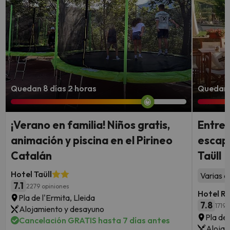
Quedan 8 días 2 horas
Quedan 
¡Verano en familia! Niños gratis,
Entre 
animación y piscina en el Pirineo
escapa
Catalán
Taüll
Hotel Taüll
Varias a
7.1
2279 opiniones
Hotel R
Pla de l'Ermita, Lleida
7.8
1719 
Alojamiento y desayuno
Pla de 
Cancelación GRATIS hasta 7 días antes
Alojam