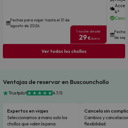
Acceso
4*
Cance
Fechas para viajar: hasta el 31 de
agosto de 2026.
1 noche desde
Fechas 
29
de sept
€
/pers.
Ver todos los chollos
Ventajas de reservar en Buscounchollo
Trustpilot
4.7/5
Expertos en viajes
Cancela sin compli
Seleccionamos a mano solo los
Cambios y cancelacion
chollos que valen la pena.
flexibilidad.