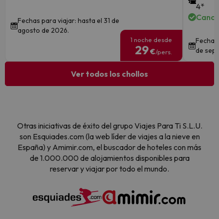
4*
Cance
Fechas para viajar: hasta el 31 de
agosto de 2026.
1 noche desde
Fechas 
29
de sept
€
/pers.
Ver todos los chollos
Otras iniciativas de éxito del grupo Viajes Para Ti S.L.U.
son Esquiades.com (la web líder de viajes a la nieve en
España) y Amimir.com, el buscador de hoteles con más
de 1.000.000 de alojamientos disponibles para
reservar y viajar por todo el mundo.