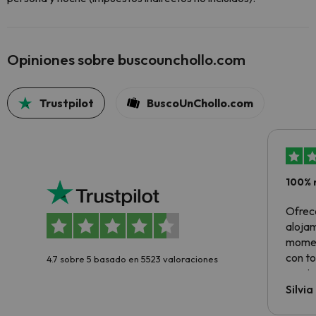
Opiniones sobre buscounchollo.com
Trustpilot
BuscoUnChollo.com
100% 
Ofrec
alojam
momen
con to
4.7 sobre 5 basado en 5523 valoraciones
precio
Silvi