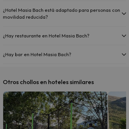
Sí, Hotel Masia Bach tiene aire acondicionado en las zonas
comunes.
¿Hotel Masia Bach está adaptado para personas con
movilidad reducida?
Sí, Hotel Masia Bach está adaptado para personas con movilidad
reducida.
¿Hay restaurante en Hotel Masia Bach?
Sí, Hotel Masia Bach tiene restaurante.
¿Hay bar en Hotel Masia Bach?
Sí, Hotel Masia Bach tiene bar.
Otros chollos en hoteles similares