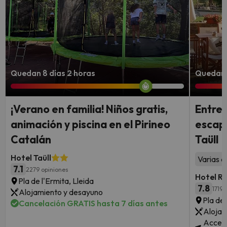
Quedan 8 días 2 horas
Quedan 
¡Verano en familia! Niños gratis,
Entre 
animación y piscina en el Pirineo
escapa
Catalán
Taüll
Hotel Taüll
Varias a
7.1
2279 opiniones
Hotel R
Pla de l'Ermita, Lleida
7.8
1719 
Alojamiento y desayuno
Pla de 
Cancelación GRATIS hasta 7 días antes
Alojam
Acceso