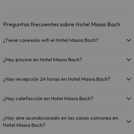
Preguntas frecuentes sobre Hotel Masia Bach
¿Tiene conexión wifi el Hotel Masia Bach?
El Hotel Masia Bach dispone de Wi-Fi.
¿Hay piscina en Hotel Masia Bach?
Sí, Hotel Masia Bach tiene piscina (este servicio puede ser de pago)
Aquí tienes más info sobre la piscina y otras instalaciones.
¿Hay recepción 24 horas en Hotel Masia Bach?
Piscina (verano)
Sí, Hotel Masia Bach tiene recepción 24 horas.
¿Hay calefacción en Hotel Masia Bach?
Sí, Hotel Masia Bach tiene calefacción en las zonas comunes.
¿Hay aire acondicionado en las zonas comunes en
Hotel Masia Bach?