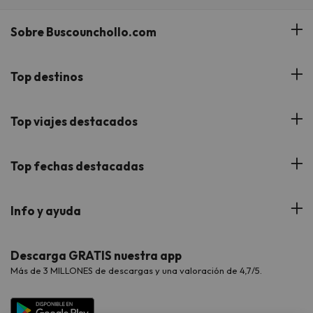
Sobre Buscounchollo.com
¿Quiénes somos?
Top destinos
Tarjeta Regalo
Hoteles Andalucía
Top viajes destacados
Buscounchollo en los medios
Hoteles Andorra
Blog
Viajes con Niños
Top fechas destacadas
Hoteles Cataluña
Web Corporativa
Viajes de Ciudad
Hoteles Portugal
Verano
Info y ayuda
Proveedores
Viajes de Novios
Hoteles Valencia
Puente de Agosto
Opiniones de nuestros clientes
Viajes con mascotas
Contáctanos
Descarga GRATIS nuestra app
Hoteles Galicia
Vacaciones en Agosto
Más de 3 MILLONES de descargas y una valoración de 4,7/5.
Viajes para grupos
Chollos con Todo Incluido
Preguntas frecuentes
Hoteles en Islas
Vacaciones en Septiembre
Chollos en la playa