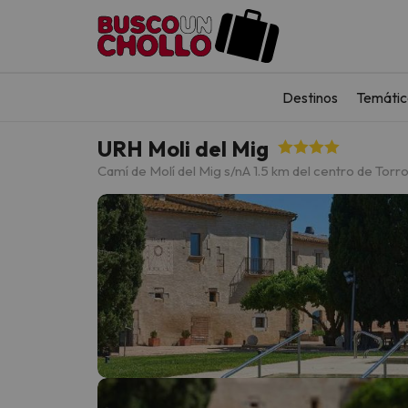
Destinos
Temátic
URH Moli del Mig
Camí de Molí del Mig s/n
A 1.5 km del centro de Torr