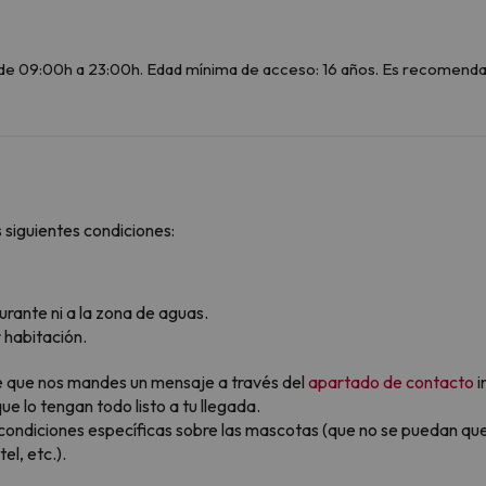
e 09:00h a 23:00h. Edad mínima de acceso: 16 años. Es recomendab
 siguientes condiciones:
rante ni a la zona de aguas.
habitación.
ble que nos mandes un mensaje a través del
apartado de contacto
i
e lo tengan todo listo a tu llegada.
condiciones específicas sobre las mascotas (que no se puedan qu
l, etc.).