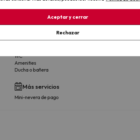
Aceptar y cerrar
 tipología de habitación.
Rechazar
Baño
WC
Amenities
Ducha o bañera
Más servicios
Mini-nevera de pago