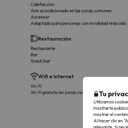
Calefacción
Aire acondicionado en las zonas comunes
Ascensor
Adaptado para personas con movilidad reducida
Restauración
Restaurante
Bar
Snack bar
Wifi e Internet
Wi-Fi
Tu priva
Wi-Fi gratuito en zonas comunes
Utilizamos cookie
mostrarte publici
mostrar el conten
Al hacer clic en 
relevante. Si nec