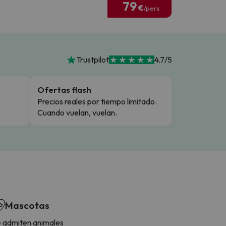
79
€
/pers.
Trustpilot
4.7/5
Ofertas flash
Precios reales por tiempo limitado.
Cuando vuelan, vuelan.
Mascotas
 admiten animales