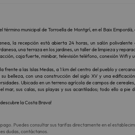
el término municipal de Torroella de Montgrí, en el Baix Empordà, 
nea, la recepción está abierta 24 horas, un salón polivalente
nesa, una terraza en los jardines, un taller de limpieza y reparaci
acción, caja fuerte, minibar, televisión teléfono, conexión Wifi
a frente a las Islas Medas, a 1 km del centro del pueblo y cercano a
 su belleza, con una construcción del siglo XV y una edificac
rsidades. Ubicado en un terreno agrícola de campos de cereales, d
 el mar, sus calas, sus playas y sus acantilados; todo ello a pi
 descubre la Costa Brava!
 pago. Puedes consultar sus tarifas directamente en el establecim
enes dudas, contáctanos.