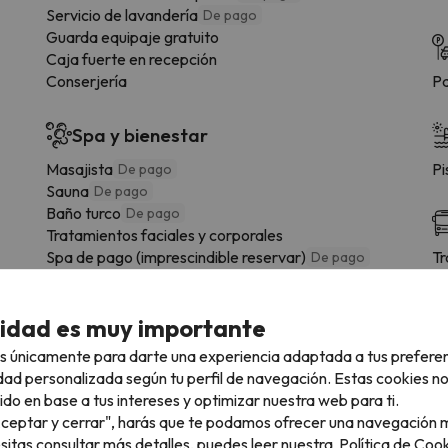
Servicio de lavandería
De pago
Guarda equipaje gratuito
Caja fuerte en recepción
Conserjería
Pa
Spa y bienestar
Masajista
Pi
De pago
Sauna
De pago
Baño turco
De pago
Tratamientos faciales y corporales
Spa de pago (imprescindible reservar)
Tr
De pago
Tr
Instalaciones
cidad es muy importante
Jardín
s únicamente para darte una experiencia adaptada a tus prefere
Terraza
Cl
dad personalizada según tu perfil de navegación. Estas cookies n
Pista de tenis
ido en base a tus intereses y optimizar nuestra web para ti.
Business Center
De pago
"Aceptar y cerrar", harás que te podamos ofrecer una navegación m
Terraza solarium
esitas consultar más detalles, puedes leer nuestra
Política de Cook