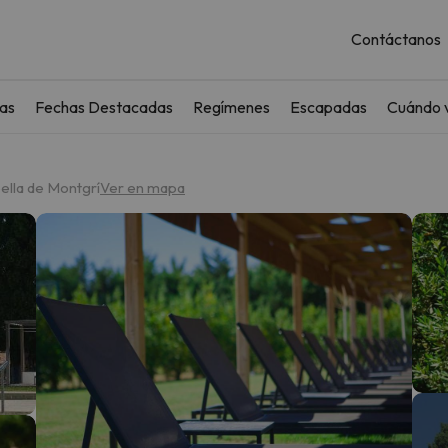
Contáctanos
as
Fechas Destacadas
Regímenes
Escapadas
Cuándo v
oella de Montgrí
Ver en mapa