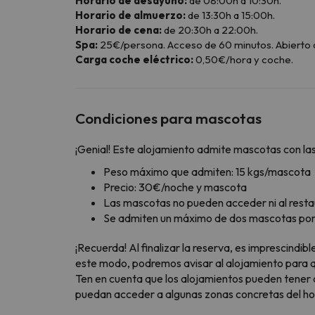
Horario de desayuno:
de 08:00h a 10:30h.
Horario de almuerzo:
de 13:30h a 15:00h.
Horario de cena:
de 20:30h a 22:00h.
Spa:
25€/persona. Acceso de 60 minutos. Abierto d
Carga coche eléctrico:
0,50€/hora y coche.
Condiciones para mascotas
¡Genial! Este alojamiento admite mascotas con las
Peso máximo que admiten: 15 kgs/mascota
Precio: 30€/noche y mascota
Las mascotas no pueden acceder ni al restau
Se admiten un máximo de dos mascotas por 
¡Recuerda! Al finalizar la reserva, es imprescindi
este modo, podremos avisar al alojamiento para qu
Ten en cuenta que los alojamientos pueden tener 
puedan acceder a algunas zonas concretas del hote