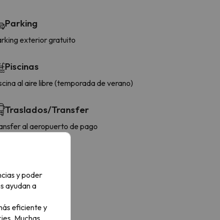
Parking
rking exterior gratuito
Piscinas
scina al aire libre (temporada de verano)
Traslados/Transfer
ansfer al aeropuerto de pago
aslado al aeropuerto
Actividades
ncias y poder
ases de yoga
os ayudan a
ás eficiente y
ies.
Muchas