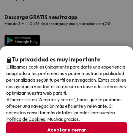
Proveedores
Viajes de Novios
Hoteles Valencia
Puente de Agosto
Opiniones de nuestros clientes
Viajes con mascotas
Contáctanos
Descarga GRATIS nuestra app
Hoteles Galicia
Vacaciones en Agosto
Más de 3 MILLONES de descargas y una valoración de 4,7/5.
Viajes para grupos
Chollos con Todo Incluido
Preguntas frecuentes
Hoteles en Islas
Vacaciones en Septiembre
Chollos en la playa
Hoteles Salou
Vacaciones en Octubre
Chollos con Vuelo Incluido
Vacaciones en Noviembre
Tu privacidad es muy importante
Hoteles con toboganes
Utilizamos cookies únicamente para darte una experiencia
adaptada a tus preferencias y poder mostrarte publicidad
Selección de la Newsletter
personalizada según tu perfil de navegación. Estas cookies
nos ayudan a mostrar el contenido en base a tus intereses y
Métodos de pago disponibles
Los favoritos de nuestros clientes
optimizar nuestra web para ti.
Al hacer clic en "Aceptar y cerrar", harás que te podamos
ofrecer una navegación más eficiente y relevante. Si
necesitas consultar más detalles, puedes leer nuestra
Política de Cookies.
Muchas gracias.
Condiciones generales
Privacidad datos
Aceptar y cerrar