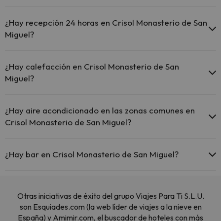
Sí, Crisol Monasterio de San Miguel tiene piscina (este servicio
puede ser de pago) Aquí tienes más info sobre la piscina y otras
¿Hay recepción 24 horas en Crisol Monasterio de San
instalaciones.
Miguel?
Piscina al aire libre (temporada de verano)
Sí, Crisol Monasterio de San Miguel tiene recepción 24 horas.
¿Hay calefacción en Crisol Monasterio de San
Miguel?
Sí, Crisol Monasterio de San Miguel tiene calefacción en las zonas
comunes.
¿Hay aire acondicionado en las zonas comunes en
Crisol Monasterio de San Miguel?
Sí, Crisol Monasterio de San Miguel tiene aire acondicionado en las
zonas comunes.
¿Hay bar en Crisol Monasterio de San Miguel?
Sí, Crisol Monasterio de San Miguel tiene bar.
Otras iniciativas de éxito del grupo Viajes Para Ti S.L.U.
son Esquiades.com (la web líder de viajes a la nieve en
España) y Amimir.com, el buscador de hoteles con más