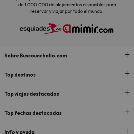
de 1.000.000 de alojamientos disponibles para
reservar y viajar por todo el mundo.
Sobre Buscounchollo.com
¿Quiénes somos?
Top destinos
Tarjeta Regalo
Hoteles Andalucía
Top viajes destacados
Buscounchollo en los medios
Hoteles Andorra
Blog
Viajes con Niños
Top fechas destacadas
Hoteles Cataluña
Web Corporativa
Viajes de Ciudad
Hoteles Portugal
Verano
Info y ayuda