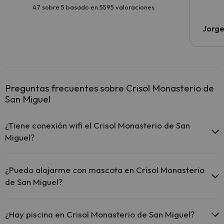
4.7 sobre 5 basado en 5595 valoraciones
Jorge
Preguntas frecuentes sobre Crisol Monasterio de
San Miguel
¿Tiene conexión wifi el Crisol Monasterio de San
Miguel?
El Crisol Monasterio de San Miguel ofrece Wi-Fi gratuito en
todo el hotel.
¿Puedo alojarme con mascota en Crisol Monasterio
El Crisol Monasterio de San Miguel ofrece Wi-Fi gratuito en
de San Miguel?
zonas comunes.
El Crisol Monasterio de San Miguel dispone de Wi-Fi.
En Crisol Monasterio de San Miguel no se admiten mascotas.
¿Hay piscina en Crisol Monasterio de San Miguel?