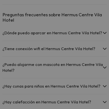
Preguntas frecuentes sobre Hermus Centre Vila
Hotel
¿Dónde puedo aparcar en Hermus Centre Vila Hotel?
Si te alojas en Hermus Centre Vila Hotel tienes estas posibilidades
de aparcamiento (bajo disponibilidad):
¿Tiene conexión wifi el Hermus Centre Vila Hotel?
Hay zonas de aparcamiento (públicas o privadas) cerca del
El Hermus Centre Vila Hotel ofrece Wi-Fi gratuito en todo el hotel.
alojamiento. Pueden ser de pago.
¿Puedo alojarme con mascota en Hermus Centre Vila
Hotel?
En Hermus Centre Vila Hotel no se admiten mascotas.
¿Hay cunas para niños en Hermus Centre Vila Hotel?
El Hermus Centre Vila Hotel dispone de cunas gratis en el hotel
(solicítalo antes de iniciar tu viaje).
¿Hay calefacción en Hermus Centre Vila Hotel?