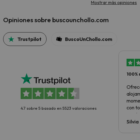
Mostrar más opiniones
Opiniones sobre buscounchollo.com
Trustpilot
BuscoUnChollo.com
100% 
Ofrec
alojam
momen
con to
4.7 sobre 5 basado en 5523 valoraciones
precio
Silvi