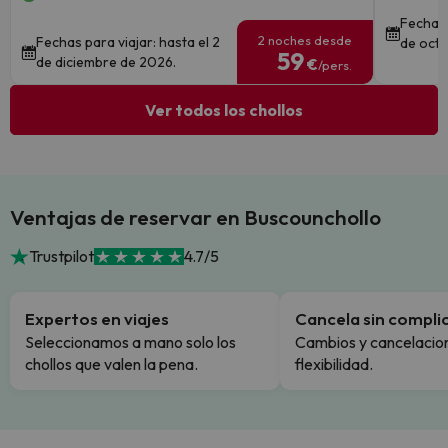
Fechas 
2 noches desde
Fechas para viajar: hasta el 2
de octu
59
de diciembre de 2026.
€
/pers.
Ver todos los chollos
Ventajas de reservar en Buscounchollo
Trustpilot
4.7/5
Expertos en viajes
Cancela sin compli
Seleccionamos a mano solo los
Cambios y cancelacion
chollos que valen la pena.
flexibilidad.