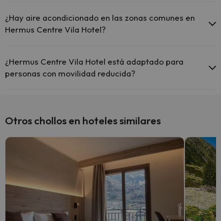
Sí, Hermus Centre Vila Hotel tiene calefacción en las zonas
comunes.
¿Hay aire acondicionado en las zonas comunes en
Hermus Centre Vila Hotel?
Sí, Hermus Centre Vila Hotel tiene aire acondicionado en las zonas
comunes.
¿Hermus Centre Vila Hotel está adaptado para
personas con movilidad reducida?
Sí, Hermus Centre Vila Hotel está adaptado para personas con
movilidad reducida.
Otros chollos en hoteles similares