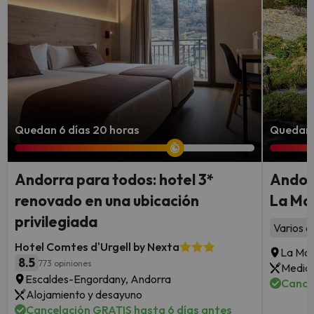
Quedan 6 días 20 horas
Quedan 3
Andorra para todos: hotel 3*
Andorr
renovado en una ubicación
La Mas
privilegiada
Varios a
Hotel Comtes d'Urgell by Nexta
La Mas
8.5
773 opiniones
Media 
Escaldes-Engordany, Andorra
Cance
Alojamiento y desayuno
Cancelación GRATIS hasta 6 días antes