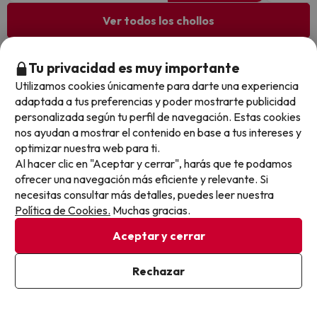
Ver todos los chollos
Tu privacidad es muy importante
Utilizamos cookies únicamente para darte una experiencia
Otras iniciativas de éxito del grupo Viajes Para Ti S.L.U.
adaptada a tus preferencias y poder mostrarte publicidad
son Esquiades.com (la web líder de viajes a la nieve en
personalizada según tu perfil de navegación. Estas cookies
España) y Amimir.com, el buscador de hoteles con más
nos ayudan a mostrar el contenido en base a tus intereses y
de 1.000.000 de alojamientos disponibles para
optimizar nuestra web para ti.
reservar y viajar por todo el mundo.
Al hacer clic en "Aceptar y cerrar", harás que te podamos
ofrecer una navegación más eficiente y relevante. Si
necesitas consultar más detalles, puedes leer nuestra
Política de Cookies.
Muchas gracias.
Aceptar y cerrar
Sobre Buscounchollo.com
Rechazar
¿Quiénes somos?
Top destinos