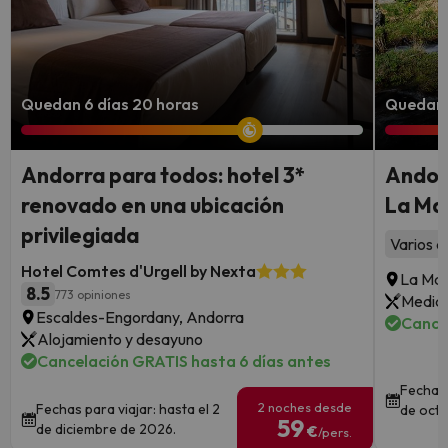
Quedan 6 días 20 horas
Quedan 3
Andorra para todos: hotel 3*
Andorr
renovado en una ubicación
La Mas
privilegiada
Varios a
Hotel Comtes d'Urgell by Nexta
La Mas
8.5
773 opiniones
Media 
Escaldes-Engordany, Andorra
Cance
Alojamiento y desayuno
Cancelación GRATIS hasta 6 días antes
Fechas 
2 noches desde
Fechas para viajar: hasta el 2
de octu
59
de diciembre de 2026.
€
/pers.