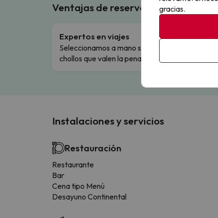
Ventajas de reservar en Buscouncho
gracias.
Expertos en viajes
Cance
Seleccionamos a mano solo los
Cambio
chollos que valen la pena.
flexibi
Instalaciones y servicios
Restauración
Restaurante
Bar
Cena tipo Menú
Desayuno Continental