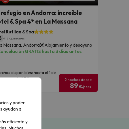
 refugio en Andorra: increíble
tel & Spa 4* en La Massana
el Rutllan & Spa
6
418 opiniones
a Massana, Andorra
Alojamiento y desayuno
ancelación GRATIS hasta 3 días antes
echas disponibles: hasta el 1 de
iciembre de 2026.
2 noches desde
89
€
/pers.
ncias y poder
os ayudan a
ás eficiente y
ies.
Muchas