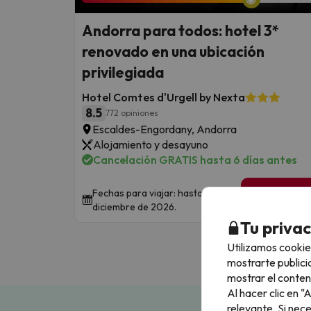
Andorra para todos: hotel 3*
renovado en una ubicación
privilegiada
Hotel Comtes d'Urgell by Nexta
8.5
772 opiniones
Escaldes-Engordany, Andorra
Alojamiento y desayuno
Cancelación GRATIS hasta 6 días antes
2 noches de
Fechas para viajar: hasta el 2 de
59
diciembre de 2026.
€
/pe
Tu priva
Utilizamos cookie
mostrarte publici
mostrar el conten
Al hacer clic en 
relevante. Si nec