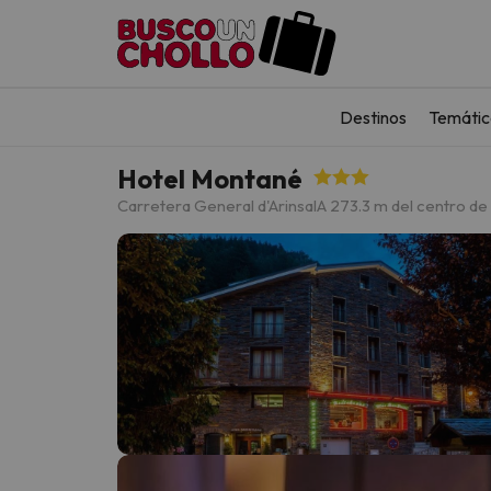
Destinos
Temátic
Hotel Montané
Carretera General d'Arinsal
A 273.3 m del centro de 