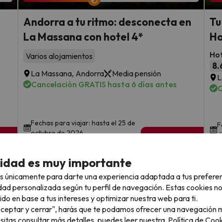
Andorra a tu ritmo: desconecta en
Tu
La Massana con hotel 4*
Ho
Hot
Varios alojamientos
8.
La Massana, Andorra
Media pensión
L
Cancelación GRATIS hasta 6 días antes
C
Fechas para viajar: hasta el 25 de
F
octubre de 2026.
d
sde
1 noche desde
40
€
rs.
/pers.
cidad es muy importante
Ver todos los chollos
s únicamente para darte una experiencia adaptada a tus prefere
dad personalizada según tu perfil de navegación. Estas cookies n
ido en base a tus intereses y optimizar nuestra web para ti.
"Aceptar y cerrar", harás que te podamos ofrecer una navegación m
esitas consultar más detalles, puedes leer nuestra
Política de Cook