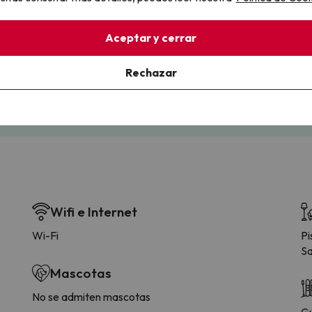
llo
Aceptar y cerrar
la sin complicaciones
Paga a tu ritmo
s y cancelaciones con total
Fracciona o financia tu viaje.
Rechazar
lidad.
Reserva ahora, paga luego.
Wifi e Internet
Wi-Fi
Pi
Sa
Mascotas
No se admiten mascotas
Gu