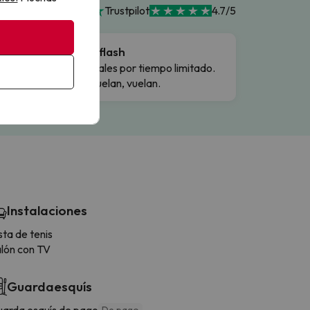
Trustpilot
4.7/5
Ofertas flash
Precios reales por tiempo limitado.
Cuando vuelan, vuelan.
Instalaciones
sta de tenis
lón con TV
Guardaesquís
arda esquís de pago
De pago