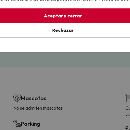
llo
Aceptar y cerrar
Rechazar
la sin complicaciones
Paga a tu ritmo
s y cancelaciones con total
Fracciona o financia tu viaje.
lidad.
Reserva ahora, paga luego.
Mascotas
No se admiten mascotas
Cu
vi
Parking