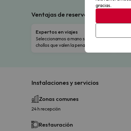
gracias.
Ventajas de reservar en Buscouncho
Expertos en viajes
Cance
Seleccionamos a mano solo los
Cambio
chollos que valen la pena.
flexibi
Instalaciones y servicios
Zonas comunes
24 h recepción
Restauración