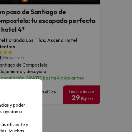
un paso de Santiago de
mpostela: tu escapada perfecta
 hotel 4*
el Faranda Los Tilos, Ascend Hotel
lection
9
158 opiniones
antiago de Compostela
lojamiento y desayuno
ancelación GRATIS hasta 4 días antes
1 noche desde
echas para viajar: hasta el 1 de
29
ctubre de 2026.
€
/pers.
ncias y poder
os ayudan a
ás eficiente y
ies.
Muchas