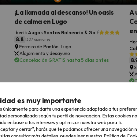
¡La llamada al descanso! Un oasis
A 
de calma en Lugo
Co
en
Iberik Augas Santas Balneario & Golf
8.8
1307 opiniones
Hot
Ferreira de Pantón, Lugo
Col
Alojamiento y desayuno
Cancelación GRATIS hasta 5 días antes
8.
S
A
C
Fechas para viajar: hasta el 1 de
noviembre de 2026.
sde
1 noche desde
F
cidad es muy importante
79
o
€
rs.
/pers.
s únicamente para darte una experiencia adaptada a tus prefere
dad personalizada según tu perfil de navegación. Estas cookies n
Ver todos los chollos
ido en base a tus intereses y optimizar nuestra web para ti.
"Aceptar y cerrar", harás que te podamos ofrecer una navegación m
esitas consultar más detalles, puedes leer nuestra
Política de Cook