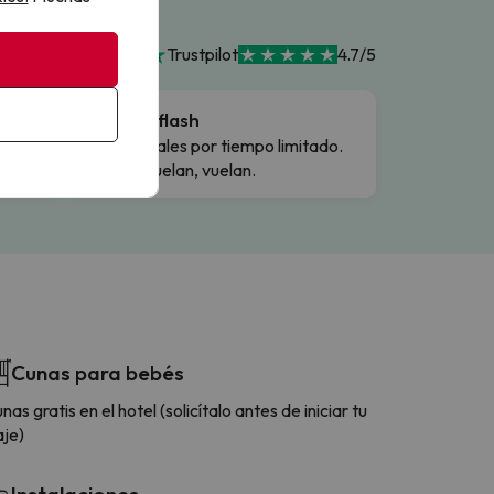
Trustpilot
4.7/5
Ofertas flash
Precios reales por tiempo limitado.
Cuando vuelan, vuelan.
Cunas para bebés
nas gratis en el hotel (solicítalo antes de iniciar tu
aje)
Instalaciones