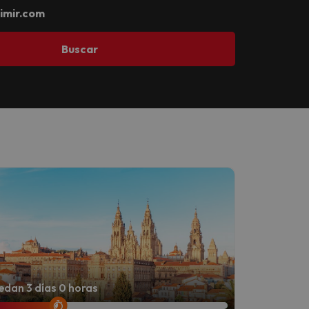
imir.com
Buscar
dan 3 días 0 horas