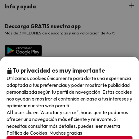
Hoteles Portugal
Verano
Info y ayuda
Proveedores
Viajes de Novios
Hoteles Valencia
Puente de Agosto
Opiniones de nuestros clientes
Viajes con mascotas
Contáctanos
Descarga GRATIS nuestra app
Hoteles Galicia
Vacaciones en Agosto
Más de 3 MILLONES de descargas y una valoración de 4,7/5.
Viajes para grupos
Chollos con Todo Incluido
Preguntas frecuentes
Hoteles en Islas
Vacaciones en Septiembre
Chollos en la playa
Hoteles Salou
Vacaciones en Octubre
Chollos con Vuelo Incluido
Vacaciones en Noviembre
Tu privacidad es muy importante
Hoteles con toboganes
Utilizamos cookies únicamente para darte una experiencia
adaptada a tus preferencias y poder mostrarte publicidad
Selección de la Newsletter
personalizada según tu perfil de navegación. Estas cookies
nos ayudan a mostrar el contenido en base a tus intereses y
Métodos de pago disponibles
Los favoritos de nuestros clientes
optimizar nuestra web para ti.
Al hacer clic en "Aceptar y cerrar", harás que te podamos
ofrecer una navegación más eficiente y relevante. Si
necesitas consultar más detalles, puedes leer nuestra
Política de Cookies.
Muchas gracias.
Condiciones generales