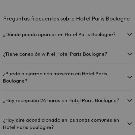
Preguntas frecuentes sobre Hotel Paris Boulogne
¿Dónde puedo aparcar en Hotel Paris Boulogne?
Si te alojas en Hotel Paris Boulogne tienes estas posibilidades de
aparcamiento (bajo disponibilidad):
¿Tiene conexión wifi el Hotel Paris Boulogne?
Parking interior de pago
El Hotel Paris Boulogne ofrece Wi-Fi gratuito en zonas comunes.
¿Puedo alojarme con mascota en Hotel Paris
Boulogne?
En Hotel Paris Boulogne se admiten mascotas (previa petición y de
pago directo en hotel). Consulta las condiciones.
¿Hay recepción 24 horas en Hotel Paris Boulogne?
Sí, Hotel Paris Boulogne tiene recepción 24 horas.
¿Hay aire acondicionado en las zonas comunes en
Hotel Paris Boulogne?