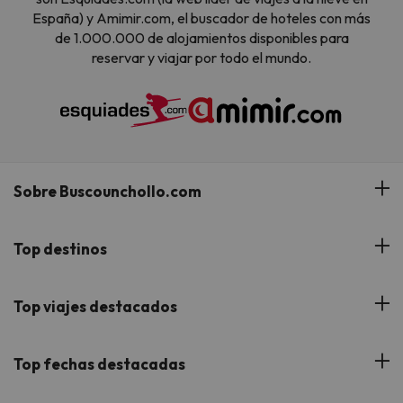
España) y Amimir.com, el buscador de hoteles con más
de 1.000.000 de alojamientos disponibles para
reservar y viajar por todo el mundo.
Sobre Buscounchollo.com
¿Quiénes somos?
Top destinos
Tarjeta Regalo
Hoteles Andalucía
Top viajes destacados
Buscounchollo en los medios
Hoteles Andorra
Blog
Viajes con Niños
Top fechas destacadas
Hoteles Cataluña
Web Corporativa
Viajes de Ciudad