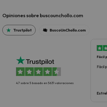
Opiniones sobre buscounchollo.com
Trustpilot
BuscoUnChollo.com
Fácil
Fácil 
4.7 sobre 5 basado en 5631 valoraciones
Estre