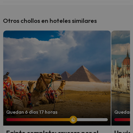
Sí, Hotel Paris Boulogne tiene aire acondicionado en las zonas
comunes.
Otros chollos en hoteles similares
Quedan 6 días 17 horas
Quedan 6