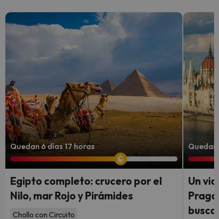
Quedan 6 días 17 horas
Quedan 6
Egipto completo: crucero por el
Un via
Nilo, mar Rojo y Pirámides
Praga:
busca
Chollo con Circuito