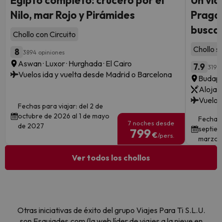
Egipto completo: crucero por el
Un via
Nilo, mar Rojo y Pirámides
Praga:
busca
Chollo con Circuito
Chollo s
8
3894 opiniones
Aswan · Luxor · Hurghada · El Cairo
7.9
319 o
Vuelos ida y vuelta desde Madrid o Barcelona
Budape
Alojam
Vuelos
Fechas para viajar: del 2 de
octubre de 2026 al 1 de mayo
Fechas 
7 noches desde
de 2027
septiem
799
€
/pers.
marzo 
Ver todos los chollos
Otras iniciativas de éxito del grupo Viajes Para Ti S.L.U.
son Esquiades.com (la web líder de viajes a la nieve en