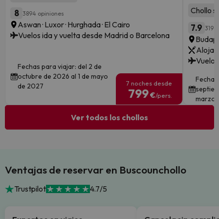
Chollo s
8
3894 opiniones
Aswan · Luxor · Hurghada · El Cairo
7.9
319 o
Vuelos ida y vuelta desde Madrid o Barcelona
Budape
Alojam
Vuelos
Fechas para viajar: del 2 de
octubre de 2026 al 1 de mayo
Fechas 
7 noches desde
de 2027
septiem
799
€
/pers.
marzo 
Ver todos los chollos
Ventajas de reservar en Buscounchollo
Trustpilot
4.7/5