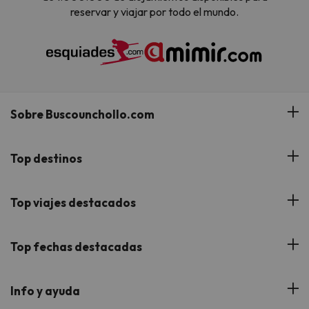
reservar y viajar por todo el mundo.
Sobre Buscounchollo.com
¿Quiénes somos?
Top destinos
Tarjeta Regalo
Hoteles Andalucía
Top viajes destacados
Buscounchollo en los medios
Hoteles Andorra
Blog
Viajes con Niños
Top fechas destacadas
Hoteles Cataluña
Web Corporativa
Viajes de Ciudad
Hoteles Portugal
Verano
Info y ayuda
Proveedores
Viajes de Novios