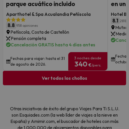
parque acuático incluido
en un 
Aparthotel & Spa Acualandia Peñíscola
Hotel B
8.1
2818 
8.8
958 opiniones
Mutxam
Peñíscola, Costa de Castellón
Media 
Pensión completa
Cance
Cancelación GRATIS hasta 4 días antes
Fechas 
3 noches desde
Fechas para viajar: hasta el 31
octubre
340
de agosto de 2026.
€
/pers.
Ver todos los chollos
Otras iniciativas de éxito del grupo Viajes Para Ti S.L.U.
son Esquiades.com (la web líder de viajes a la nieve en
España) y Amimir.com, el buscador de hoteles con más
de 1.000.000 de alojamientos disponibles para