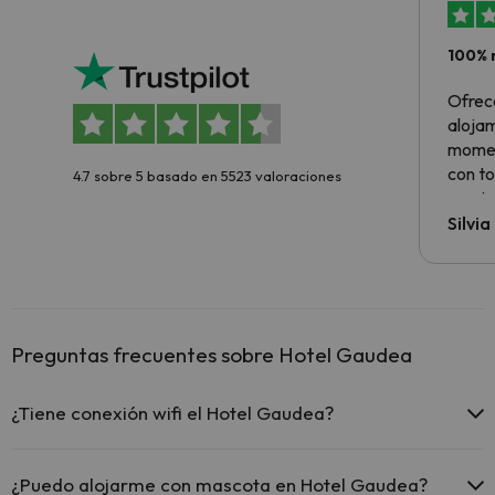
100% 
Ofrec
alojam
momen
con to
4.7 sobre 5 basado en 5523 valoraciones
precio
Silvi
Preguntas frecuentes sobre Hotel Gaudea
¿Tiene conexión wifi el Hotel Gaudea?
El Hotel Gaudea ofrece Wi-Fi gratuito en todo el hotel.
¿Puedo alojarme con mascota en Hotel Gaudea?