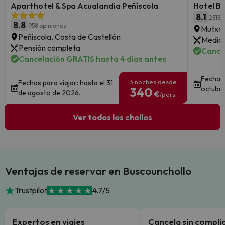
Aparthotel & Spa Acualandia Peñíscola
Hotel B
8.1
2818 
8.8
958 opiniones
Mutxam
Peñíscola, Costa de Castellón
Media 
Pensión completa
Cance
Cancelación GRATIS hasta 4 días antes
Fechas 
3 noches desde
Fechas para viajar: hasta el 31
octubre
340
de agosto de 2026.
€
/pers.
Ver todos los chollos
Ventajas de reservar en Buscounchollo
Trustpilot
4.7/5
Expertos en viajes
Cancela sin compli