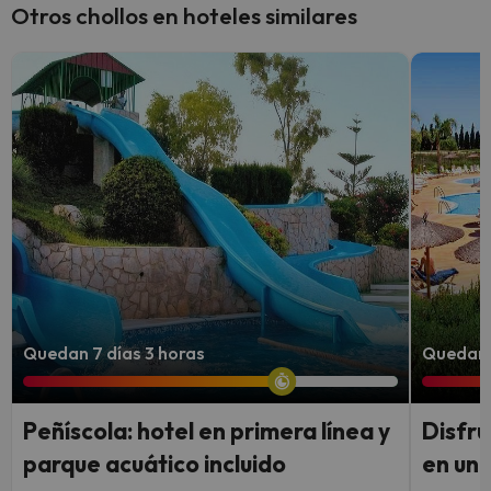
Otros chollos en hoteles similares
Quedan 7 días 3 horas
Quedan 
Peñíscola: hotel en primera línea y
Disfru
parque acuático incluido
en un 