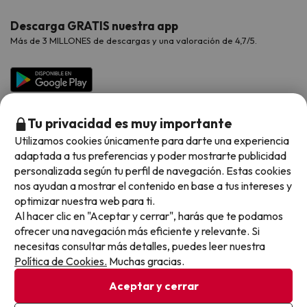
Hoteles Valencia
Puente de Agosto
Opiniones de nuestros clientes
Viajes con mascotas
Contáctanos
Descarga GRATIS nuestra app
Hoteles Galicia
Vacaciones en Agosto
Más de 3 MILLONES de descargas y una valoración de 4,7/5.
Viajes para grupos
Chollos con Todo Incluido
Preguntas frecuentes
Hoteles en Islas
Vacaciones en Septiembre
Chollos en la playa
Hoteles Salou
Vacaciones en Octubre
Chollos con Vuelo Incluido
Vacaciones en Noviembre
Tu privacidad es muy importante
Hoteles con toboganes
Utilizamos cookies únicamente para darte una experiencia
adaptada a tus preferencias y poder mostrarte publicidad
Selección de la Newsletter
personalizada según tu perfil de navegación. Estas cookies
nos ayudan a mostrar el contenido en base a tus intereses y
Métodos de pago disponibles
Los favoritos de nuestros clientes
optimizar nuestra web para ti.
Al hacer clic en "Aceptar y cerrar", harás que te podamos
ofrecer una navegación más eficiente y relevante. Si
necesitas consultar más detalles, puedes leer nuestra
Política de Cookies.
Muchas gracias.
Condiciones generales
Privacidad datos
Aceptar y cerrar
Política de cookies