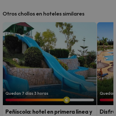
Otros chollos en hoteles similares
Quedan 7 días 3 horas
Quedan 
Peñíscola: hotel en primera línea y
Disfru