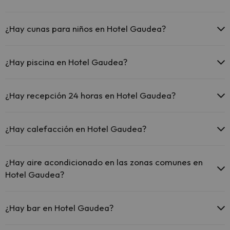
En Hotel Gaudea no se admiten mascotas.
¿Hay cunas para niños en Hotel Gaudea?
El Hotel Gaudea dispone de cunas gratis en el hotel (solicítalo antes
de iniciar tu viaje).
¿Hay piscina en Hotel Gaudea?
Sí, Hotel Gaudea tiene piscina (este servicio puede ser de pago)
Aquí tienes más info sobre la piscina y otras instalaciones.
¿Hay recepción 24 horas en Hotel Gaudea?
Piscina al aire libre (temporada de verano)
Sí, Hotel Gaudea tiene recepción 24 horas.
¿Hay calefacción en Hotel Gaudea?
Sí, Hotel Gaudea tiene calefacción en las zonas comunes.
¿Hay aire acondicionado en las zonas comunes en
Hotel Gaudea?
Sí, Hotel Gaudea tiene aire acondicionado en las zonas comunes.
¿Hay bar en Hotel Gaudea?
Sí, Hotel Gaudea tiene bar.