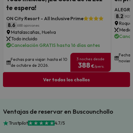
te espera!
ALEGRIA
8.2
9051
ON City Resort - All Inclusive Prime
Roquet
8.6
688 opiniones
Media 
Matalascañas, Huelva
Cance
Todo incluido
Cancelación GRATIS hasta 16 días antes
Fechas 
3 noches desde
Fechas para viajar: hasta el 10
noviem
388
de octubre de 2026.
€
/pers.
Ver todos los chollos
Ventajas de reservar en Buscounchollo
Trustpilot
4.7/5