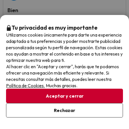
Bien
La ubicación es buena y el Guadiana beach club muy
Tu privacidad es muy importante
agradable
Utilizamos cookies únicamente para darte una experiencia
La limpieza de las habitaciones es muy mejorable. Hay
adaptada a tus preferencias y poder mostrarte publicidad
demasiado ruido en el buffet y en el hotel en general. El
personalizada según tu perfil de navegación. Estas cookies
precio extra del parking es caro.
nos ayudan a mostrar el contenido en base a tus intereses y
optimizar nuestra web para ti.
Al hacer clic en "Aceptar y cerrar", harás que te podamos
Mostrar más opiniones
ofrecer una navegación más eficiente y relevante. Si
necesitas consultar más detalles, puedes leer nuestra
Política de Cookies.
Muchas gracias.
Opiniones sobre buscounchollo.com
Aceptar y cerrar
Trustpilot
BuscoUnChollo.com
Rechazar