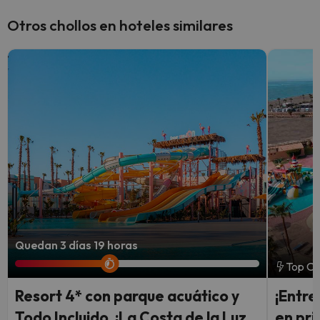
Otros chollos en hoteles similares
Quedan 3 días 19 horas
Top Ch
Resort 4* con parque acuático y
¡Entre
Todo Incluido, ¡La Costa de la Luz
en pri