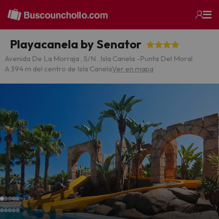
Playacanela by Senator
Avenida De La Morraja , S/N . Isla Canela -Punta Del Moral
A 394 m del centro de Isla Canela
Ver en mapa