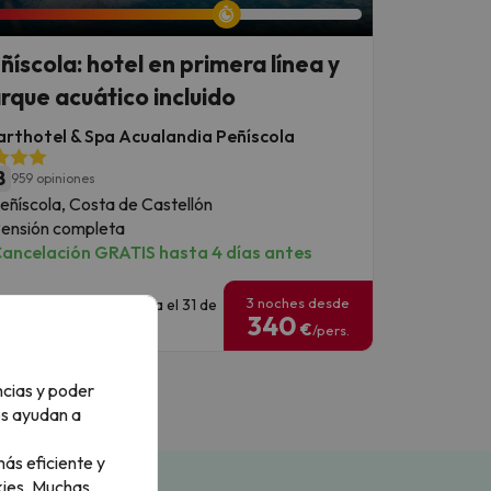
ñíscola: hotel en primera línea y
rque acuático incluido
rthotel & Spa Acualandia Peñíscola
8
959 opiniones
eñíscola, Costa de Castellón
ensión completa
ancelación GRATIS hasta 4 días antes
3 noches desde
echas para viajar: hasta el 31 de
340
gosto de 2026.
€
/pers.
ncias y poder
os ayudan a
ás eficiente y
ies.
Muchas