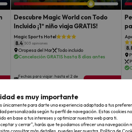
n
Descubre Magic World con Todo
Pe
Incluido ¡1º niño viaja GRATIS!
pa
Magic Sports Hotel
Apa
8.4
503 opiniones
8.
Oropesa del Mar
Todo incluido
P
Cancelación GRATIS hasta 8 días antes
P
C
Fechas para viajar: hasta el 2 de
sde
1 noche desde
F
noviembre de 2026.
79
a
€
rs.
/pers.
cidad es muy importante
Ver todos los chollos
s únicamente para darte una experiencia adaptada a tus prefere
dad personalizada según tu perfil de navegación. Estas cookies n
ido en base a tus intereses y optimizar nuestra web para ti.
"Aceptar y cerrar", harás que te podamos ofrecer una navegación m
esitas consultar más detalles, puedes leer nuestra
Política de Cook