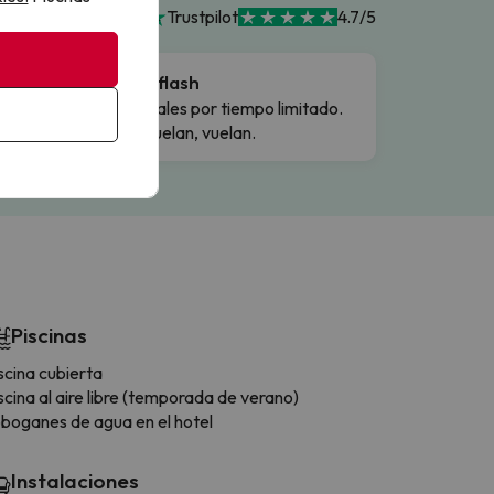
Trustpilot
4.7/5
Ofertas flash
Precios reales por tiempo limitado.
Cuando vuelan, vuelan.
Piscinas
scina cubierta
scina al aire libre (temporada de verano)
boganes de agua en el hotel
Instalaciones