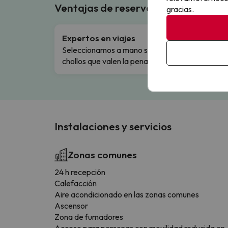
Ventajas de reservar en Buscouncho
gracias.
Expertos en viajes
Cance
Seleccionamos a mano solo los
Cambio
chollos que valen la pena.
flexibi
Instalaciones y servicios
Zonas comunes
24 h recepción
Calefacción
Aire acondicionado en las zonas comunes
Ascensor
Zona de fumadores
Acceso para personas con movilidad reducida en