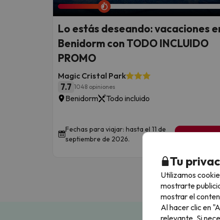
Lo estás deseando: vacaciones e
Benidorm con TODO INCLUIDO
PROMO
Magic Cristal Park
7.7
1048 opiniones
Benidorm
Todo incluido
Fechas para viajar: hasta el 11 de
1 noche de
septiembre de 2026.
95
€
/pe
Tu priva
Utilizamos cookie
mostrarte publici
mostrar el conten
Al hacer clic en 
relevante. Si nec