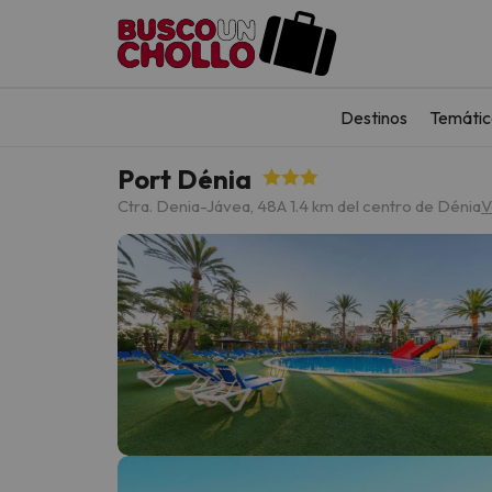
Destinos
Temátic
Port Dénia
Ctra. Denia-Jávea, 48
A 1.4 km del centro de Dénia
V