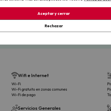
llo
Aceptar y cerrar
la sin complicaciones
Paga a tu ritmo
s y cancelaciones con total
Fracciona o financia tu viaje.
Rechazar
lidad.
Reserva ahora, paga luego.
Wifi e Internet
Wi-Fi
Pi
Wi-Fi gratuito en zonas comunes
Pi
Wi-Fi de pago
To
Servicios Generales