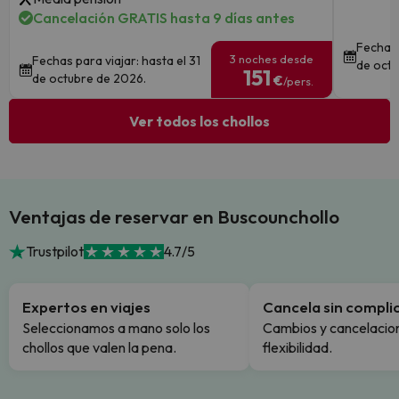
Cancelación GRATIS hasta 9 días antes
Fechas 
3 noches desde
Fechas para viajar: hasta el 31
de octu
151
de octubre de 2026.
€
/pers.
Ver todos los chollos
Ventajas de reservar en Buscounchollo
Trustpilot
4.7/5
Expertos en viajes
Cancela sin compli
Seleccionamos a mano solo los
Cambios y cancelacion
chollos que valen la pena.
flexibilidad.