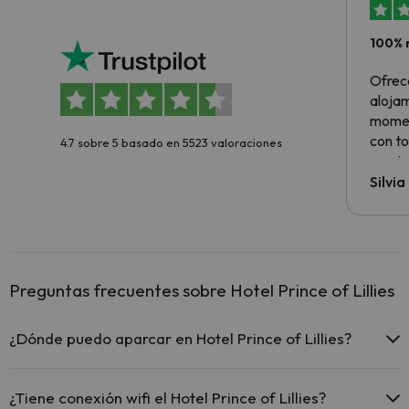
100% 
Ofrec
alojam
momen
con to
4.7 sobre 5 basado en 5523 valoraciones
precio
Silvi
Preguntas frecuentes sobre Hotel Prince of Lillies
¿Dónde puedo aparcar en Hotel Prince of Lillies?
Si te alojas en Hotel Prince of Lillies tienes estas posibilidades de
aparcamiento (bajo disponibilidad):
¿Tiene conexión wifi el Hotel Prince of Lillies?