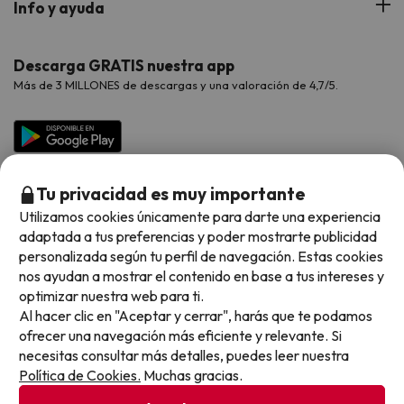
Info y ayuda
Proveedores
Viajes de Novios
Hoteles Valencia
Puente de Agosto
Opiniones de nuestros clientes
Viajes con mascotas
Contáctanos
Descarga GRATIS nuestra app
Hoteles Galicia
Vacaciones en Agosto
Más de 3 MILLONES de descargas y una valoración de 4,7/5.
Viajes para grupos
Chollos con Todo Incluido
Preguntas frecuentes
Hoteles en Islas
Vacaciones en Septiembre
Chollos en la playa
Hoteles Salou
Vacaciones en Octubre
Chollos con Vuelo Incluido
Vacaciones en Noviembre
Tu privacidad es muy importante
Hoteles con toboganes
Utilizamos cookies únicamente para darte una experiencia
adaptada a tus preferencias y poder mostrarte publicidad
Selección de la Newsletter
personalizada según tu perfil de navegación. Estas cookies
nos ayudan a mostrar el contenido en base a tus intereses y
Métodos de pago disponibles
Los favoritos de nuestros clientes
optimizar nuestra web para ti.
Al hacer clic en "Aceptar y cerrar", harás que te podamos
ofrecer una navegación más eficiente y relevante. Si
necesitas consultar más detalles, puedes leer nuestra
Política de Cookies.
Muchas gracias.
Condiciones generales