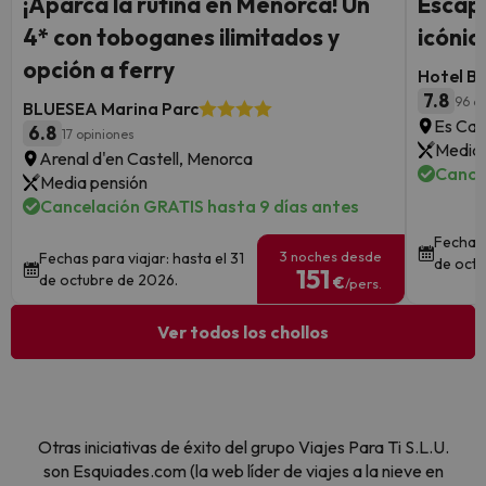
¡Aparca la rutina en Menorca! Un
Escápa
4* con toboganes ilimitados y
icónic
opción a ferry
Hotel B
7.8
96 o
BLUESEA Marina Parc
Es Can
6.8
17 opiniones
Media 
Arenal d'en Castell, Menorca
Cance
Media pensión
Cancelación GRATIS hasta 9 días antes
Fechas 
3 noches desde
Fechas para viajar: hasta el 31
de octu
151
de octubre de 2026.
€
/pers.
Ver todos los chollos
Otras iniciativas de éxito del grupo Viajes Para Ti S.L.U.
son Esquiades.com (la web líder de viajes a la nieve en