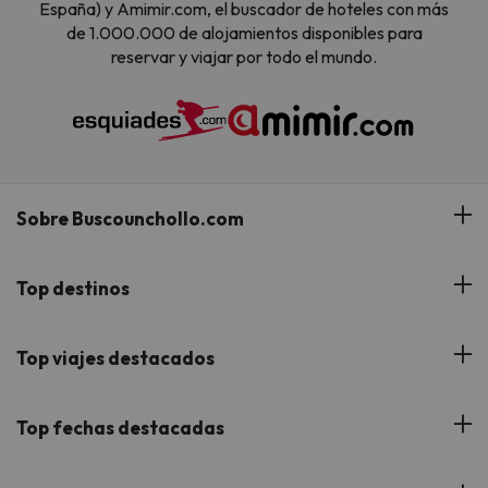
España) y Amimir.com, el buscador de hoteles con más
de 1.000.000 de alojamientos disponibles para
reservar y viajar por todo el mundo.
Sobre Buscounchollo.com
¿Quiénes somos?
Top destinos
Tarjeta Regalo
Hoteles Andalucía
Top viajes destacados
Buscounchollo en los medios
Hoteles Andorra
Blog
Viajes con Niños
Top fechas destacadas
Hoteles Cataluña
Web Corporativa
Viajes de Ciudad
Hoteles Portugal
Verano