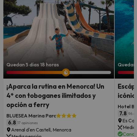
Quedan 5 días 18 horas
Quedan 4
¡Aparca la rutina en Menorca! Un
Escápa
4* con toboganes ilimitados y
icónic
opción a ferry
Hotel B
7.8
96 o
BLUESEA Marina Parc
Es Can
6.8
17 opiniones
Media 
Arenal d'en Castell, Menorca
Cance
Media pensión