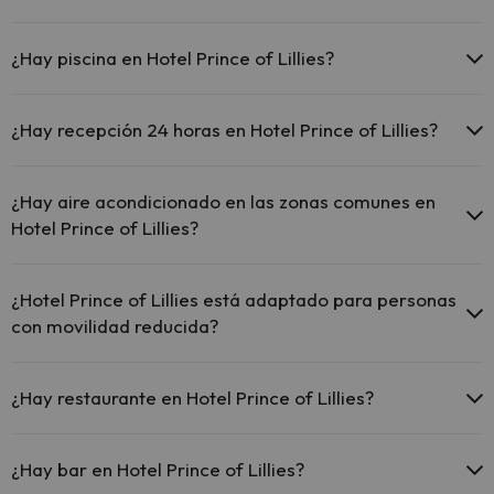
Parking exterior gratuito
El Hotel Prince of Lillies ofrece Wi-Fi gratuito en zonas comunes.
¿Hay piscina en Hotel Prince of Lillies?
Sí, Hotel Prince of Lillies tiene piscina (este servicio puede ser de
pago) Aquí tienes más info sobre la piscina y otras instalaciones.
¿Hay recepción 24 horas en Hotel Prince of Lillies?
Piscina al aire libre (temporada de verano)
Sí, Hotel Prince of Lillies tiene recepción 24 horas.
¿Hay aire acondicionado en las zonas comunes en
Hotel Prince of Lillies?
Sí, Hotel Prince of Lillies tiene aire acondicionado en las zonas
comunes.
¿Hotel Prince of Lillies está adaptado para personas
con movilidad reducida?
Sí, Hotel Prince of Lillies está adaptado para personas con
movilidad reducida.
¿Hay restaurante en Hotel Prince of Lillies?
Sí, Hotel Prince of Lillies tiene restaurante.
¿Hay bar en Hotel Prince of Lillies?