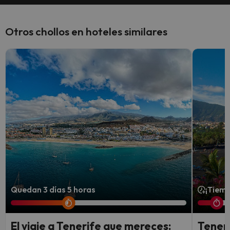
Otros chollos en hoteles similares
Quedan 3 días 5 horas
¡Tiemp
El viaje a Tenerife que mereces:
Teneri