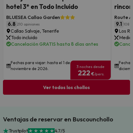
hotel 3* en Todo Incluido
rincon
BLUESEA Callao Garden
Route A
6.8
9.1
210 opiniones
108 o
Callao Salvaje, Tenerife
Los Re
Todo incluido
Media 
Cancelación GRATIS hasta 8 días antes
Cance
Fechas para viajar: hasta el 1 de
Fechas 
3 noches desde
noviembre de 2026.
diciemb
222
€
/pers.
Ver todos los chollos
Ventajas de reservar en Buscounchollo
Trustpilot
4.7/5