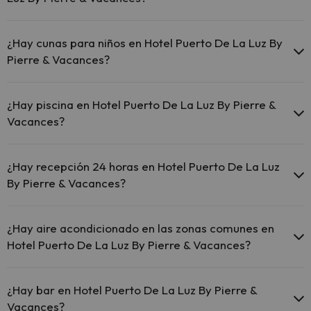
Wi-Fi.
En Hotel Puerto De La Luz By Pierre & Vacances se admiten
mascotas (previa petición y de pago directo en hotel). Consulta las
¿Hay cunas para niños en Hotel Puerto De La Luz By
condiciones.
Pierre & Vacances?
El Hotel Puerto De La Luz By Pierre & Vacances dispone de cunas
gratis en el hotel (solicítalo antes de iniciar tu viaje).
¿Hay piscina en Hotel Puerto De La Luz By Pierre &
Vacances?
Sí, Hotel Puerto De La Luz By Pierre & Vacances tiene piscina (este
servicio puede ser de pago) Aquí tienes más info sobre la piscina y
¿Hay recepción 24 horas en Hotel Puerto De La Luz
otras instalaciones.
By Pierre & Vacances?
Piscina al aire libre (temporada de verano)
Sí, Hotel Puerto De La Luz By Pierre & Vacances tiene recepción 24
horas.
¿Hay aire acondicionado en las zonas comunes en
Hotel Puerto De La Luz By Pierre & Vacances?
Sí, Hotel Puerto De La Luz By Pierre & Vacances tiene aire
acondicionado en las zonas comunes.
¿Hay bar en Hotel Puerto De La Luz By Pierre &
Vacances?