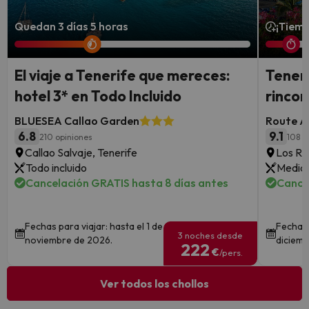
Quedan 3 días 5 horas
¡Tiemp
El viaje a Tenerife que mereces:
Teneri
hotel 3* en Todo Incluido
rincon
BLUESEA Callao Garden
Route A
6.8
9.1
210 opiniones
108 o
Callao Salvaje, Tenerife
Los Re
Todo incluido
Media 
Cancelación GRATIS hasta 8 días antes
Cance
Fechas para viajar: hasta el 1 de
Fechas 
3 noches desde
noviembre de 2026.
diciemb
222
€
/pers.
Ver todos los chollos