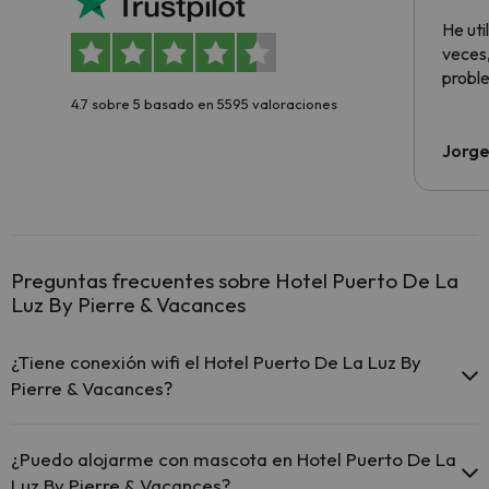
aloja
He ut
veces,
proble
4.7 sobre 5 basado en 5595 valoraciones
Jorge
Preguntas frecuentes sobre Hotel Puerto De La
Luz By Pierre & Vacances
¿Tiene conexión wifi el Hotel Puerto De La Luz By
Pierre & Vacances?
El Hotel Puerto De La Luz By Pierre & Vacances ofrece Wi-Fi
gratuito en zonas comunes.
¿Puedo alojarme con mascota en Hotel Puerto De La
El Hotel Puerto De La Luz By Pierre & Vacances dispone de
Luz By Pierre & Vacances?