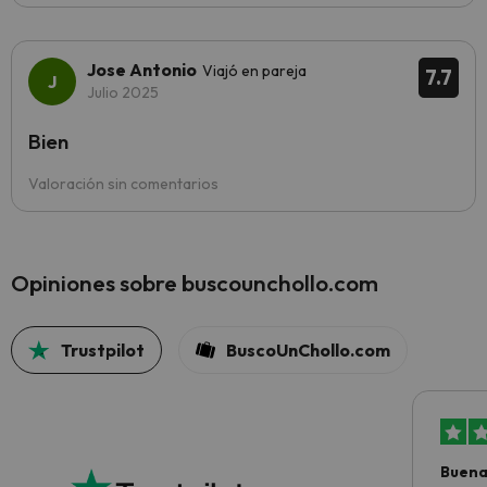
Jose Antonio
Viajó en pareja
7.7
Julio 2025
Bien
Valoración sin comentarios
Opiniones sobre buscounchollo.com
Trustpilot
BuscoUnChollo.com
Buena