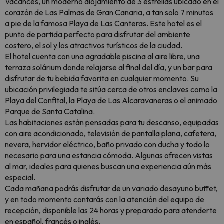
Vacances, un moderno alojamiento de 3 estrellas ubicado en el
corazón de Las Palmas de Gran Canaria, a tan solo 7 minutos
a pie de la famosa Playa de Las Canteras. Este hotel es el
punto de partida perfecto para disfrutar del ambiente
costero, el sol y los atractivos turísticos de la ciudad.
El hotel cuenta con una agradable piscina al aire libre, una
terraza solárium donde relajarse al final del día, y un bar para
disfrutar de tu bebida favorita en cualquier momento. Su
ubicación privilegiada te sitúa cerca de otros enclaves como la
Playa del Confital, la Playa de Las Alcaravaneras o el animado
Parque de Santa Catalina.
Las habitaciones están pensadas para tu descanso, equipadas
con aire acondicionado, televisión de pantalla plana, cafetera,
nevera, hervidor eléctrico, baño privado con ducha y todo lo
necesario para una estancia cómoda. Algunas ofrecen vistas
al mar, ideales para quienes buscan una experiencia aún más
especial.
Cada mañana podrás disfrutar de un variado desayuno buffet,
y en todo momento contarás con la atención del equipo de
recepción, disponible las 24 horas y preparado para atenderte
en español, francés o inglés.